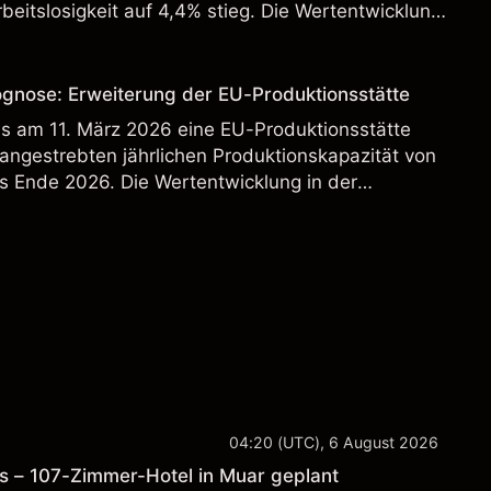
beitslosigkeit auf 4,4% stieg. Die Wertentwicklung
st kein verlässlicher Indikator für zukünftige
ognose: Erweiterung der EU-Produktionsstätte
s am 11. März 2026 eine EU-Produktionsstätte
 angestrebten jährlichen Produktionskapazität von
s Ende 2026. Die Wertentwicklung in der
 verlässlicher Indikator für zukünftige Ergebnisse.
04:20 (UTC), 6 August 2026
s – 107-Zimmer-Hotel in Muar geplant