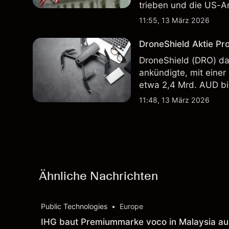
trieben und die US-Ar
in der Vergangenheit i
11:55, 13 März 2026
Ergebnisse.
DroneShield Aktie Pr
DroneShield (DRO) da
ankündigte, mit einer
etwa 2,4 Mrd. AUD bi
Vergangenheit ist kein
11:48, 13 März 2026
Ähnliche Nachrichten
Public Technologies
•
Europe
IHG baut Premiummarke voco in Malaysia au