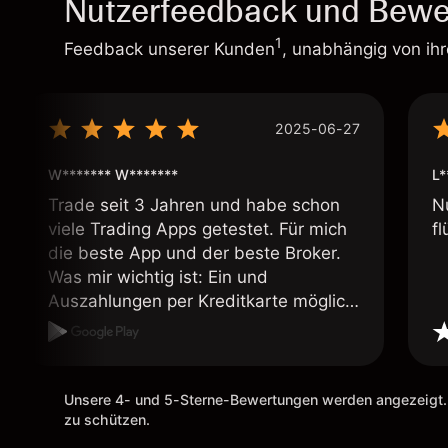
Nutzerfeedback und Bewe
1
Feedback unserer Kunden
, unabhängig von ih
2025-06-27
W******* W*******
L*
Trade seit 3 Jahren und habe schon
N
viele Trading Apps getestet. Für mich
fl
die beste App und der beste Broker.
Was mir wichtig ist: Ein und
Auszahlungen per Kreditkarte möglich.
Auszahlungen immer schnell und
problemlos. Hedgen möglich. Berichte,
Auszüge OK. Eine Diagrammfunktion
wie es bei Naga ist wäre
Unsere 4- und 5-Sterne-Bewertungen werden angezeigt.
wünschenswert.
zu schützen.