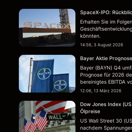
SpaceX-IPO: Rückbli
Erhalten Sie im Folg
Geschäftsentwicklung
könnten.
14:56, 3 August 2026
Bayer Aktie Prognose
Bayer (BAYN) Q4 umfa
Prognose für 2026 deu
bereinigtes EBITDA vo
Vergangenheit ist kein
12:06, 13 März 2026
Dow Jones Index (US
Ölpreise
US Wall Street 30 (U
nachdem Spannungen 