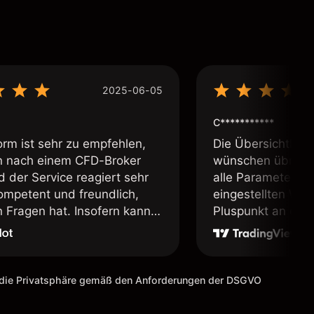
2025-06-05
C***********
orm ist sehr zu empfehlen,
Die Übersichtlichk
 nach einem CFD-Broker
wünschen übrig. 
d der Service reagiert sehr
alle Parameter in 
kompetent und freundlich,
eingestellten Wäh
Fragen hat. Insofern kann
Pluspunkt an diese
ienstleister uneingeschränkt
, sofern man sich der
s Tradens bewusst ist und
 Demokonto geübt hat. Ein
m die Privatsphäre gemäß den Anforderungen der DSGVO
erbesserungsvorschlag für
äre es, die Schriftarten zu