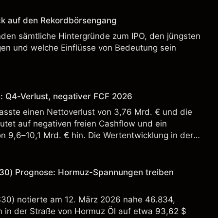
ck auf den Rekordbörsengang
enden sämtliche Hintergründe zum IPO, den jüngsten
en und welche Einflüsse von Bedeutung sein
: Q4-Verlust, negativer FCF 2026
sste einen Nettoverlust von 3,76 Mrd. € und die
tet auf negativen freien Cashflow und ein
n 9,6–10,1 Mrd. € hin. Die Wertentwicklung in der
 verlässlicher Indikator für zukünftige Ergebnisse.
30) Prognose: Hormuz-Spannungen treiben
S30) notierte am 12. März 2026 nahe 46.834,
in der Straße von Hormuz Öl auf etwa 93,62 $