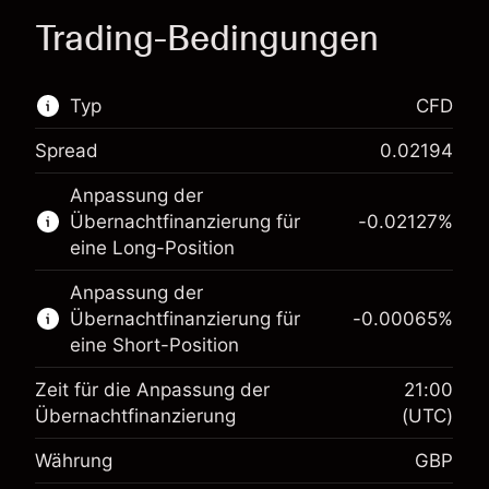
Trading-Bedingungen
Typ
CFD
Spread
0.02194
Dieser Finanzmarkt steht für das CFD-Trading
Anpassung der
zur Verfügung.
Übernachtfinanzierung für
-0.02127
%
Erfahren Sie mehr über:
eine Long-Position
CFDs
Anpassung der
Übernachtfinanzierung für
-0.00065
%
eine Short-Position
Zeit für die Anpassung der
21:00
Übernachtfinanzierung
(UTC)
Währung
GBP
Margin. Ihre Investition
£1,000.00