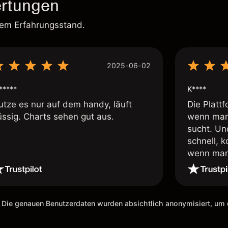
rtungen
rem Erfahrungsstand.
2025-06-02
*****
K****
utze es nur auf dem handy, läuft
Die Plattf
üssig. Charts sehen gut aus.
wenn man
sucht. Un
schnell, 
wenn man 
ich den D
empfehlen
Risken de
vorher im
 Die genauen Benutzerdaten wurden absichtlich anonymisiert, u
kleiner V
die App w