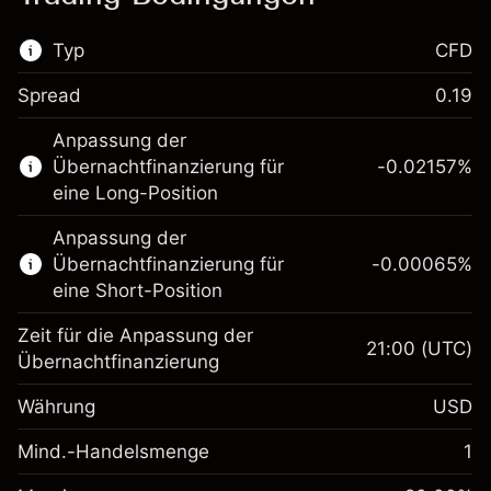
Typ
CFD
Spread
0.19
Dieser Finanzmarkt steht für das CFD-
Anpassung der
Trading zur Verfügung.
Übernachtfinanzierung für
-0.02157
%
Erfahren Sie mehr über:
eine Long-Position
CFDs
Anpassung der
Übernachtfinanzierung für
-0.00065
%
eine Short-Position
Zeit für die Anpassung der
21:00
(UTC)
Übernachtfinanzierung
Margin. Ihre Investition
$1,000.00
Währung
USD
Anpassung der
-0.021568
Übernachtfinanzierung
Mind.-Handelsmenge
1
%
Gebühren aus
Margin. Ihre Investition
$1,000.00
fremdfinanzierten
(-$1.08)