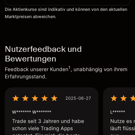
Die Aktienkurse sind indikativ und können von den aktuellen
Marktpreisen abweichen.
Nutzerfeedback und
Bewertungen
1
Feedback unserer Kunden
, unabhängig von ihrem
Erfahrungsstand.
2025-06-27
W******* W*******
L******
Trade seit 3 Jahren und habe
Nutze es 
schon viele Trading Apps
läuft flüs