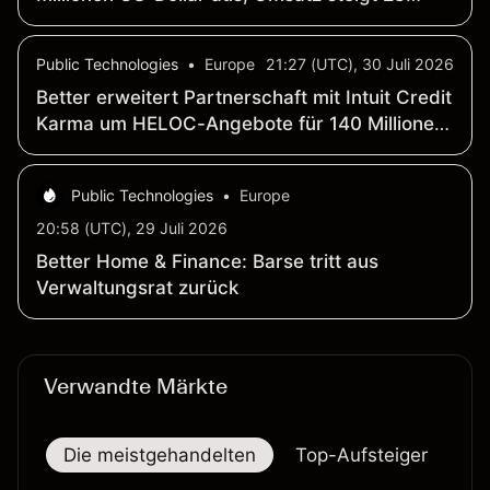
Prozent auf 54.7 Millionen US-Dollar
Public Technologies
•
Europe
21:27 (UTC), 30 Juli 2026
Better erweitert Partnerschaft mit Intuit Credit
Karma um HELOC-Angebote für 140 Millionen
US-Konsumenten
Public Technologies
•
Europe
20:58 (UTC), 29 Juli 2026
Better Home & Finance: Barse tritt aus
Verwaltungsrat zurück
Verwandte Märkte
Die meistgehandelten
Top-Aufsteiger
To