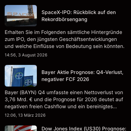
SpaceX-IPO: Rückblick auf den
Rekordbörsengang
Erhalten Sie im Folgenden sämtliche Hintergründe
zum IPO, den jüngsten Geschäftsentwicklungen
und welche Einflüsse von Bedeutung sein könnten.
14:56, 3 August 2026
Bayer Aktie Prognose: Q4-Verlust,
negativer FCF 2026
Bayer (BAYN) Q4 umfasste einen Nettoverlust von
3,76 Mrd. € und die Prognose für 2026 deutet auf
negativen freien Cashflow und ein bereinigtes
EBITDA von 9,6–10,1 Mrd. € hin. Die
12:06, 13 März 2026
Wertentwicklung in der Vergangenheit ist kein
verlässlicher Indikator für zukünftige Ergebnisse.
Dow Jones Index (US30) Prognose: