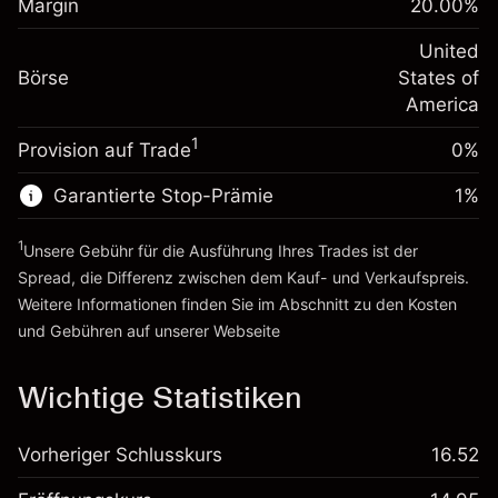
Margin
20.00
%
Positionswert
Anpassung der
-0.000654
Übernachtfinanzierung
United
Positionsgröße mit Hebelwirkung
%
Gebühren aus
Börse
States of
~
$5,000.00
fremdfinanzierten
(-$0.03)
America
Geld aus Hebelwirkung ~
$4,000.00
Positionswert
1
Provision auf Trade
0%
Positionsgröße mit Hebelwirkung
Zur Plattform
~
$5,000.00
Garantierte Stop-Prämie
1
%
Geld aus Hebelwirkung ~
$4,000.00
1
Unsere Gebühr für die Ausführung Ihres Trades ist der
Zur Plattform
Spread, die Differenz zwischen dem Kauf- und Verkaufspreis.
Weitere Informationen finden Sie im Abschnitt zu den
Kosten
und Gebühren
auf unserer Webseite
Kosten und Gebühren
Wichtige Statistiken
Vorheriger Schlusskurs
16.52