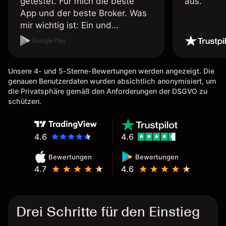
getestet. Für mich die beste
aus.
App und der beste Broker. Was
mir wichtig ist: Ein und
Auszahlungen per Kreditkarte
möglich. Auszahlungen immer
schnell und problemlos. Hedgen
Unsere 4- und 5-Sterne-Bewertungen werden angezeigt. Die
möglich. Berichte, Auszüge OK.
genauen Benutzerdaten wurden absichtlich anonymisiert, um
Eine Diagrammfunktion wie es
die Privatsphäre gemäß den Anforderungen der DSGVO zu
bei Naga ist wäre
schützen.
wünschenswert.
4.6
4.6
Bewertungen
Bewertungen
4.7
4.6
Drei Schritte für den Einstieg