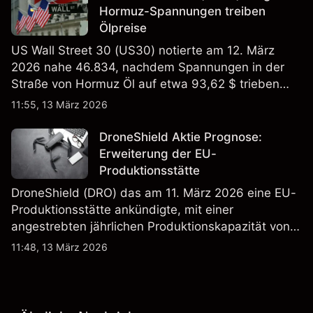
Hormuz-Spannungen treiben
Ölpreise
US Wall Street 30 (US30) notierte am 12. März
2026 nahe 46.834, nachdem Spannungen in der
Straße von Hormuz Öl auf etwa 93,62 $ trieben
und die US-Arbeitslosigkeit auf 4,4% stieg. Die
11:55, 13 März 2026
Wertentwicklung in der Vergangenheit ist kein
verlässlicher Indikator für zukünftige Ergebnisse.
DroneShield Aktie Prognose:
Erweiterung der EU-
Produktionsstätte
DroneShield (DRO) das am 11. März 2026 eine EU-
Produktionsstätte ankündigte, mit einer
angestrebten jährlichen Produktionskapazität von
etwa 2,4 Mrd. AUD bis Ende 2026. Die
11:48, 13 März 2026
Wertentwicklung in der Vergangenheit ist kein
verlässlicher Indikator für zukünftige Ergebnisse.