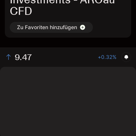
CFD
Zu Favoriten hinzufügen
9.47
+0.32%
The chart shows the ARGau stock price data over the
last 1 day, with a current price of 9.47, a high of 9.455,
and a low of 9.41.