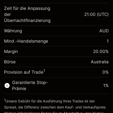
Zeit für die Anpassung
Margin. Ihre Investition
A$1,000.00
der
21:00
(UTC)
Übernachtfinanzierung
Anpassung der
-0.022801
Übernachtfinanzierung
Währung
AUD
%
Gebühren aus
fremdfinanzierten
(-A$1.14)
Mind.-Handelsmenge
1
Margin. Ihre Investition
A$1,000.00
Positionswert
Anpassung der
Positionsgröße mit Hebelwirkung
Margin
20.00
%
0.000884
Übernachtfinanzierung
~
A$5,000.00
%
Gebühren aus
Börse
Australia
Geld aus Hebelwirkung ~
A$4,000.00
fremdfinanzierten
(A$0.04)
1
Positionswert
Provision auf Trade
0%
Zur Plattform
Positionsgröße mit Hebelwirkung
Garantierte Stop-
~
A$5,000.00
1
%
Prämie
Geld aus Hebelwirkung ~
A$4,000.00
1
Unsere Gebühr für die Ausführung Ihres Trades ist der
Zur Plattform
Spread, die Differenz zwischen dem Kauf- und Verkaufspreis.