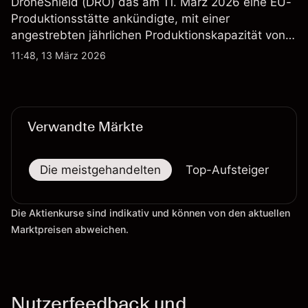
DroneShield (DRO) das am 11. März 2026 eine EU-
Produktionsstätte ankündigte, mit einer
angestrebten jährlichen Produktionskapazität von
etwa 2,4 Mrd. AUD bis Ende 2026. Die
11:48, 13 März 2026
Wertentwicklung in der Vergangenheit ist kein
verlässlicher Indikator für zukünftige Ergebnisse.
Verwandte Märkte
Die meistgehandelten
Top-Aufsteiger
To
Die Aktienkurse sind indikativ und können von den aktuellen
Marktpreisen abweichen.
Nutzerfeedback und