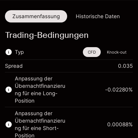
Zusammenfassung
Historische Daten
Trading-Bedingungen
Typ
CFD
Knock-out
Spread
0.035
Dieses Finanzinstrument steht für das Traden
Anpassung der
über CFDs und Knock-outs zur Verfügung.
Übernachtfinanzieru
-0.02280
%
Erfahren Sie mehr über:
ng für eine Long-
Position
CFDs
Knock-outs
Anpassung der
Übernachtfinanzieru
0.00088
%
ng für eine Short-
Position