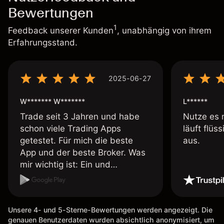
Bewertungen
1
Feedback unserer Kunden
, unabhängig von ihrem
Erfahrungsstand.
2025-06-27
W******* W*******
L******
Trade seit 3 Jahren und habe
Nutze es 
schon viele Trading Apps
läuft flüs
getestet. Für mich die beste
aus.
App und der beste Broker. Was
mir wichtig ist: Ein und
Auszahlungen per Kreditkarte
möglich. Auszahlungen immer
schnell und problemlos. Hedgen
Unsere 4- und 5-Sterne-Bewertungen werden angezeigt. Die
möglich. Berichte, Auszüge OK.
genauen Benutzerdaten wurden absichtlich anonymisiert, um