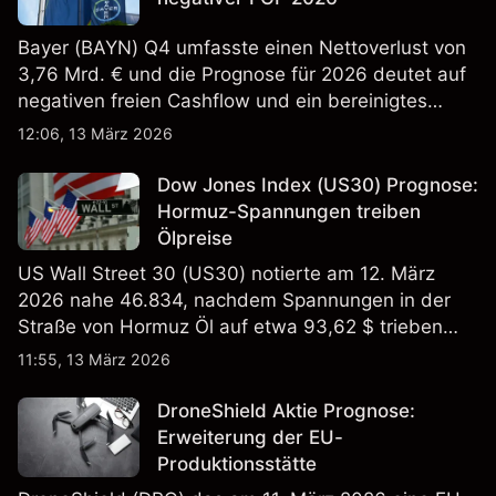
Bayer (BAYN) Q4 umfasste einen Nettoverlust von
3,76 Mrd. € und die Prognose für 2026 deutet auf
negativen freien Cashflow und ein bereinigtes
EBITDA von 9,6–10,1 Mrd. € hin. Die
12:06, 13 März 2026
Wertentwicklung in der Vergangenheit ist kein
verlässlicher Indikator für zukünftige Ergebnisse.
Dow Jones Index (US30) Prognose:
Hormuz-Spannungen treiben
Ölpreise
US Wall Street 30 (US30) notierte am 12. März
2026 nahe 46.834, nachdem Spannungen in der
Straße von Hormuz Öl auf etwa 93,62 $ trieben
und die US-Arbeitslosigkeit auf 4,4% stieg. Die
11:55, 13 März 2026
Wertentwicklung in der Vergangenheit ist kein
verlässlicher Indikator für zukünftige Ergebnisse.
DroneShield Aktie Prognose:
Erweiterung der EU-
Produktionsstätte