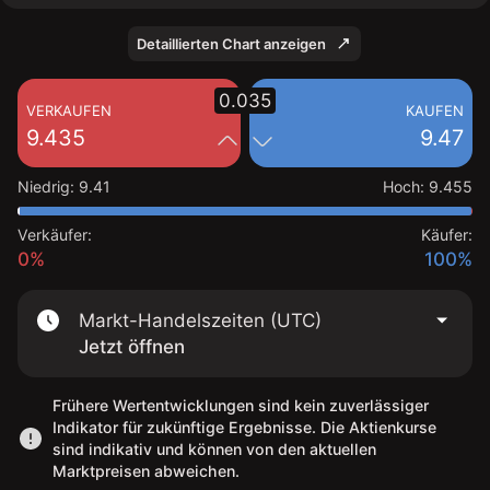
Detaillierten Chart anzeigen
0.035
VERKAUFEN
KAUFEN
9.435
9.47
Niedrig
:
9.41
Hoch
:
9.455
Verkäufer:
Käufer:
0%
100%
Markt-Handelszeiten (UTC)
Jetzt öffnen
Frühere Wertentwicklungen sind kein zuverlässiger
Indikator für zukünftige Ergebnisse. Die Aktienkurse
sind indikativ und können von den aktuellen
Marktpreisen abweichen.