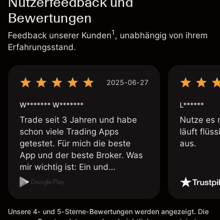
Nutzerfeedback und
Bewertungen
1
Feedback unserer Kunden
, unabhängig von ihrem
Erfahrungsstand.
2025-06-27
W******* W*******
L******
Trade seit 3 Jahren und habe
Nutze es 
schon viele Trading Apps
läuft flüs
getestet. Für mich die beste
aus.
App und der beste Broker. Was
mir wichtig ist: Ein und
Auszahlungen per Kreditkarte
möglich. Auszahlungen immer
schnell und problemlos. Hedgen
Unsere 4- und 5-Sterne-Bewertungen werden angezeigt. Die
möglich. Berichte, Auszüge OK.