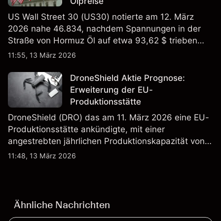
Ölpreise
US Wall Street 30 (US30) notierte am 12. März
2026 nahe 46.834, nachdem Spannungen in der
Straße von Hormuz Öl auf etwa 93,62 $ trieben
und die US-Arbeitslosigkeit auf 4,4% stieg. Die
11:55, 13 März 2026
Wertentwicklung in der Vergangenheit ist kein
verlässlicher Indikator für zukünftige Ergebnisse.
DroneShield Aktie Prognose:
Erweiterung der EU-
Produktionsstätte
DroneShield (DRO) das am 11. März 2026 eine EU-
Produktionsstätte ankündigte, mit einer
angestrebten jährlichen Produktionskapazität von
etwa 2,4 Mrd. AUD bis Ende 2026. Die
11:48, 13 März 2026
Wertentwicklung in der Vergangenheit ist kein
verlässlicher Indikator für zukünftige Ergebnisse.
Ähnliche Nachrichten