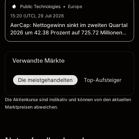
Public Technologies
•
Europe
15:20 (UTC), 29 Juli 2026
AerCap: Nettogewinn sinkt im zweiten Quartal
2026 um 42.38 Prozent auf 725.72 Millionen
US-Dollar; Umsatz steigt um 14.87 Prozent auf
2.17 Milliarden US-Dollar
Verwandte Märkte
Die meistgehandelten
Top-Aufsteiger
To
Die Aktienkurse sind indikativ und können von den aktuellen
Marktpreisen abweichen.