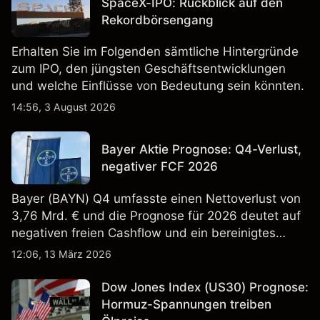
SpaceX-IPO: Rückblick auf den
Rekordbörsengang
Erhalten Sie im Folgenden sämtliche Hintergründe
zum IPO, den jüngsten Geschäftsentwicklungen
und welche Einflüsse von Bedeutung sein könnten.
14:56, 3 August 2026
Bayer Aktie Prognose: Q4-Verlust,
negativer FCF 2026
Bayer (BAYN) Q4 umfasste einen Nettoverlust von
3,76 Mrd. € und die Prognose für 2026 deutet auf
negativen freien Cashflow und ein bereinigtes
EBITDA von 9,6–10,1 Mrd. € hin. Die
12:06, 13 März 2026
Wertentwicklung in der Vergangenheit ist kein
verlässlicher Indikator für zukünftige Ergebnisse.
Dow Jones Index (US30) Prognose:
Hormuz-Spannungen treiben