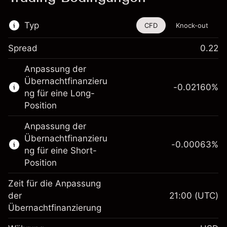
Typ
CFD
Knock-out
Spread
0.22
Dieses Finanzinstrument steht für das Traden
Anpassung der
über CFDs und Knock-outs zur Verfügung.
Übernachtfinanzieru
-0.02160
%
Erfahren Sie mehr über:
ng für eine Long-
Position
CFDs
Knock-outs
Anpassung der
Übernachtfinanzieru
-0.00063
%
ng für eine Short-
Position
Zeit für die Anpassung
Margin. Ihre Investition
$1,000.00
der
21:00
(UTC)
Übernachtfinanzierung
Anpassung der
-0.021596
Übernachtfinanzierung