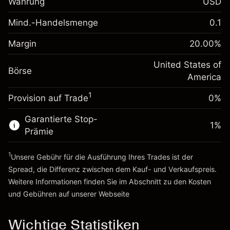
Währung
USD
%
Gebühren aus
fremdfinanzierten
(-$1.08)
Mind.-Handelsmenge
0.1
Margin. Ihre Investition
$1,000.00
Positionswert
Anpassung der
Positionsgröße mit Hebelwirkung
Margin
20.00
%
-0.000626
Übernachtfinanzierung
~
$5,000.00
%
Gebühren aus
United States of
Geld aus Hebelwirkung ~
$4,000.00
Börse
fremdfinanzierten
(-$0.03)
America
Positionswert
1
Provision auf Trade
0%
Zur Plattform
Positionsgröße mit Hebelwirkung
~
$5,000.00
Garantierte Stop-
Geld aus Hebelwirkung ~
$4,000.00
1
%
Prämie
1
Zur Plattform
Unsere Gebühr für die Ausführung Ihres Trades ist der
Spread, die Differenz zwischen dem Kauf- und Verkaufspreis.
Weitere Informationen finden Sie im Abschnitt zu den
Kosten
und Gebühren
auf unserer Webseite
Kosten und Gebühren
Wichtige Statistiken