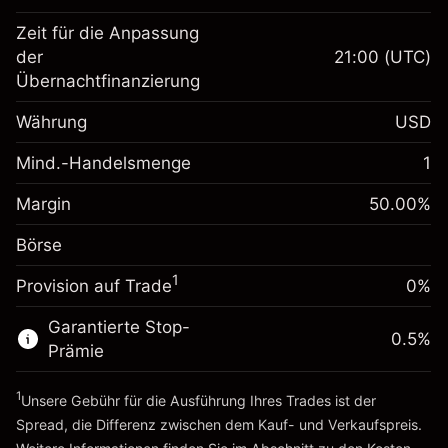
Zeit für die Anpassung
Margin. Ihre Investition
$1,000.00
der
21:00
(UTC)
Übernachtfinanzierung
Anpassung der
-0.061644
Übernachtfinanzierung
Währung
USD
%
Gebühren aus
fremdfinanzierten
(-$1.23)
Mind.-Handelsmenge
1
Margin. Ihre Investition
$1,000.00
Positionswert
Anpassung der
Positionsgröße mit Hebelwirkung
Margin
50.00
%
0.013699
Übernachtfinanzierung
~
$2,000.00
%
Gebühren aus
Börse
Geld aus Hebelwirkung ~
$1,000.00
fremdfinanzierten
($0.27)
1
Positionswert
Provision auf Trade
0%
Zur Plattform
Positionsgröße mit Hebelwirkung
Garantierte Stop-
~
$2,000.00
0.5
%
Prämie
Geld aus Hebelwirkung ~
$1,000.00
1
Unsere Gebühr für die Ausführung Ihres Trades ist der
Zur Plattform
Spread, die Differenz zwischen dem Kauf- und Verkaufspreis.