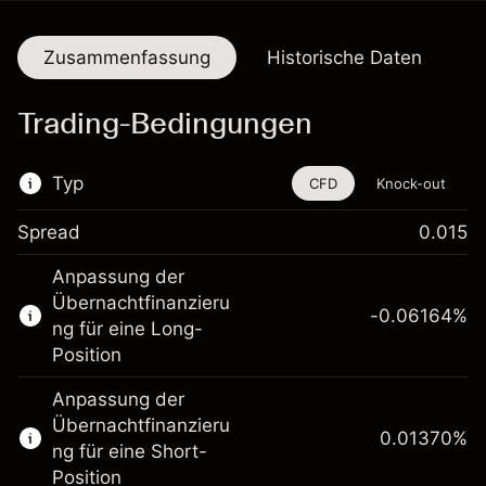
Zusammenfassung
Historische Daten
Trading-Bedingungen
Typ
CFD
Knock-out
Spread
0.015
Dieses Finanzinstrument steht für das Traden
Anpassung der
über CFDs und Knock-outs zur Verfügung.
Übernachtfinanzieru
-0.06164
%
Erfahren Sie mehr über:
ng für eine Long-
Position
CFDs
Knock-outs
Anpassung der
Übernachtfinanzieru
0.01370
%
ng für eine Short-
Position