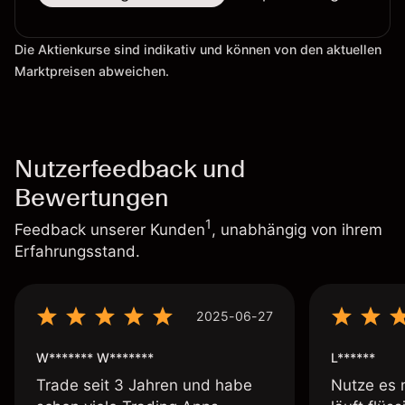
Die Aktienkurse sind indikativ und können von den aktuellen
Marktpreisen abweichen.
Nutzerfeedback und
Bewertungen
1
Feedback unserer Kunden
, unabhängig von ihrem
Erfahrungsstand.
2025-06-27
W******* W*******
L******
Trade seit 3 Jahren und habe
Nutze es 