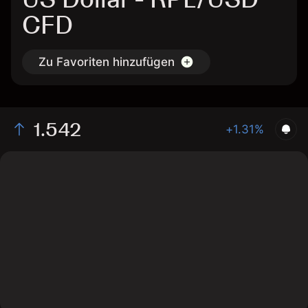
CFD
Zu Favoriten hinzufügen
1.542
+1.31%
The chart displays the RPL/USD price data over the
last 1 day, with a current rate of 1.542, a high of 1.55,
and a low of 1.523.