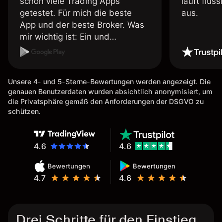
schon viele Trading Apps
läuft flüs
getestet. Für mich die beste
aus.
App und der beste Broker. Was
mir wichtig ist: Ein und
Auszahlungen per Kreditkarte
möglich. Auszahlungen immer
schnell und problemlos. Hedgen
Unsere 4- und 5-Sterne-Bewertungen werden angezeigt. Die
möglich. Berichte, Auszüge OK.
genauen Benutzerdaten wurden absichtlich anonymisiert, um
Eine Diagrammfunktion wie es
die Privatsphäre gemäß den Anforderungen der DSGVO zu
bei Naga ist wäre
schützen.
wünschenswert.
4.6
4.6
Bewertungen
Bewertungen
4.7
4.6
Drei Schritte für den Einstieg