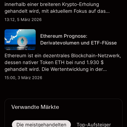
innerhalb einer breiteren Krypto-Erholung
gehandelt wird, mit aktuellem Fokus auf das
geplante Alpenglow-Upgrade und berichtete hohe
13:12, 5 März 2026
On-Chain-Aktivitätsniveaus. Entdecken Sie SOL-
Kursziele von Drittanbietern und technische
Ethereum Prognose:
Analysen.
Derivatevolumen und ETF-Flüsse
Ethereum ist ein dezentrales Blockchain-Netzwerk,
dessen nativer Token ETH bei rund 1.930 $
gehandelt wird. Die Wertentwicklung in der
Vergangenheit ist kein verlässlicher Indikator für
15:00, 3 März 2026
zukünftige Ergebnisse.
Verwandte Märkte
Die meistgehandelten
Top-Aufsteiger
To