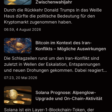
Zwischenwahljahr
Durch die Rückkehr Donald Trumps in das Weiße
Haus dürfte die politische Bedeutung für den
Kryptomarkt zugenommen haben.
06:59, 4 August 2026
Bitcoin im Kontext des Iran-
Konflikts – Mögliche Auswirkungen
Die Schlagzeilen rund um den Iran-Konflikt sind
zuletzt in Wellen der Eskalation, Entspannungen
und neuen Drohungen gekommen. Dabei reagierte
der Markt nicht nur auf Ereignisse selbst, sondern
07:23, 20 Mai 2026
vor allem auf Erwartungen, Liquidität und globale
Risikostimmung.
Solana Prognose: Alpenglow-
Upgrade und On-Chain-Aktivität
Solana ist ein Layer-1-Blockchain-Token, der