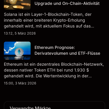
Upgrade und On-Chain-Aktivität
Solana ist ein Layer-1-Blockchain-Token, der
innerhalb einer breiteren Krypto-Erholung
gehandelt wird, mit aktuellem Fokus auf das
geplante Alpenglow-Upgrade und berichtete hohe
13:12, 5 März 2026
On-Chain-Aktivitätsniveaus. Entdecken Sie SOL-
Kursziele von Drittanbietern und technische
Ethereum Prognose:
Analysen.
Derivatevolumen und ETF-Flüsse
Ethereum ist ein dezentrales Blockchain-Netzwerk,
dessen nativer Token ETH bei rund 1.930 $
gehandelt wird. Die Wertentwicklung in der
Vergangenheit ist kein verlässlicher Indikator für
15:00, 3 März 2026
zukünftige Ergebnisse.
Verwandte Märkte