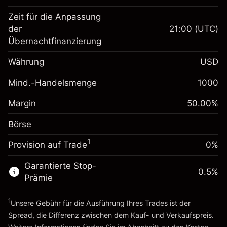
Zeit für die Anpassung
Margin. Ihre Investition
$1,000.00
der
21:00
(UTC)
Übernachtfinanzierung
Anpassung der
-0.061644
Übernachtfinanzierung
Währung
USD
%
Gebühren aus
fremdfinanzierten
(-$1.23)
Mind.-Handelsmenge
1000
Margin. Ihre Investition
$1,000.00
Positionswert
Anpassung der
Positionsgröße mit Hebelwirkung
Margin
50.00
%
0.013699
Übernachtfinanzierung
~
$2,000.00
%
Gebühren aus
Börse
Geld aus Hebelwirkung ~
$1,000.00
fremdfinanzierten
($0.27)
1
Positionswert
Provision auf Trade
0%
Zur Plattform
Positionsgröße mit Hebelwirkung
Garantierte Stop-
~
$2,000.00
0.5
%
Prämie
Geld aus Hebelwirkung ~
$1,000.00
1
Unsere Gebühr für die Ausführung Ihres Trades ist der
Zur Plattform
Spread, die Differenz zwischen dem Kauf- und Verkaufspreis.