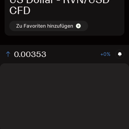
CFD
Zu Favoriten hinzufügen
0.00353
+0%
The chart displays the RVN/USD price data over the
last 1 day, with a current rate of 0.00353, a high of
0.00355, and a low of 0.0035.