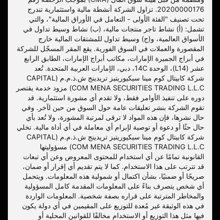
20200000176. تزاول الشركة أنشطة مالية واستثمارية تندرج
تحت تصنيف "الفئة الأولى - التعامل في الأوراق المالية"، والتي
تشمل: (أ) نشاط تاجر منتجات مالية، (ب) نشاط وسيط تداول في
الأسواق العالمية، و(ج) وسيط تداول للمشتقات المالية خارج
المقصورة والعملات في السوق الفورية. يقع المقر المسجّل للشركة
في أبراج الجميرة الإمارات، مكاتب أبراج الإمارات، الطابق الرابع
عشر (L14)، الوحدة 14C، دبي، الإمارات العربية المتحدة. تُعد
شركة كابيتال كوم مينا سيكيوريتيز تريدينج ش.ذ.م.م (CAPITAL
COM MENA SECURITIES TRADING L.L.C) مزود خدمة يقتصر
دوره على تنفيذ الأوامر فقط، ولا تقدم أي مشورة استثمارية. قد
تقوم الشركة بنشر تعليقات عامة حول السوق من حين لآخر. وفي
حال نشرها، فإن هذه المواد لا ترقى لمرتبة المشورة، ولا تُعد بأي
حال حثًا أو دعوة أو توصية لإبرام أي معاملة في أي أداة مالية. تخلي
شركة كابيتال كوم مينا سيكيوريتيز تريدينج ش.ذ.م.م (CAPITAL
COM MENA SECURITIES TRADING L.L.C) مسؤوليتها
القانونية تمامًا عن أي استخدام للمحتوى المعروض وعن أي تبعات
قد تترتب على هذا الاستخدام. كما لا يتم تقديم أي إقرار أو ضمان،
صريحًا أو ضمنيًا، بشأن اكتمال أو شمولية هذه المعلومات. ويتحمل
أي شخص يتصرف بناءً على المعلومات المقدمة كامل المسؤولية
والمخاطر المترتبة على قراره بصفة شخصية. المعلومات الواردة
في هذه الوثيقة غير مُعدة للتوزيع على المقيمين في أي دولة يكون
فيها مثل هذا التوزيع أو الاستخدام مخالفًا للقوانين المحلية أو