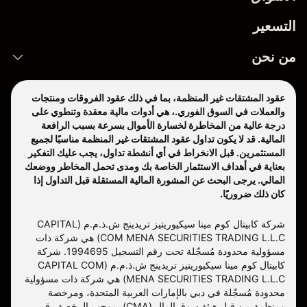
التسعير
من نحن
عقود المشتقات غير المنظمة، بما في ذلك عقود الفروقات ومنتجات
والعملات في السوق الفوري.، هي أدوات مالية معقدة وتنطوي على
درجة عالية من المخاطرة لخسارة الأموال بسرعة بسبب الرافعة
المالية. قد لا يكون تداول عقود المشتقات غير المنظمة مناسبًا لجميع
المستثمرين. قبل الانخراط في أي أنشطة تداول، يجب عليك التفكير
بعناية في أهداف الاستثمار الخاصة بك ومدى تحمل المخاطر ووضعك
المالي. يرجى البحث عن المشورة المالية المستقلة قبل التداول إذا
كان ذلك ضروريًا.
شركة كابيتال كوم مينا سيكيوريتيز تريدينج ش.ذ.م.م (CAPITAL
COM MENA SECURITIES TRADING L.L.C) هي شركة ذات
مسؤولية محدودة مُسجّلة تحت رقم التسجيل 1994695. شركة
كابيتال كوم مينا سيكيوريتيز تريدينج ش.ذ.م.م (CAPITAL COM
MENA SECURITIES TRADING L.L.C) هي شركة ذات مسؤولية
محدودة مُسجّلة في دبي بالإمارات العربية المتحدة، ومرخصة
ومنظمة من قبل هيئة سوق المال (CMA) بموجب الرخصة رقم