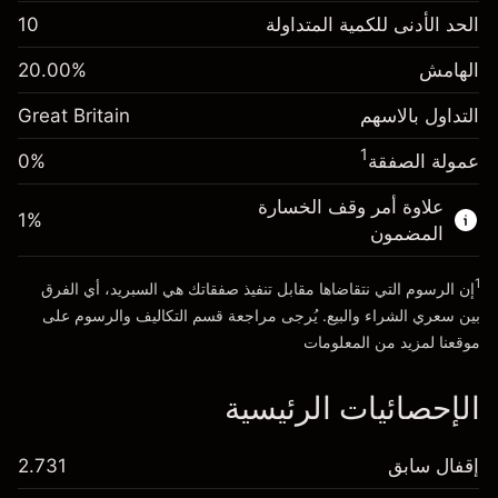
الهامش. استثمارك
£1,000.00
الحد الأدنى للكمية المتداولة
10
-0.021271
الهامش. استثمارك
£1,000.00
رسم المبيت
%
الهامش
%
20.00
-0.000647
(-£1.06)
رسم المبيت
%
التداول بالاسهم
Great Britain
حجم التداول مع الرافعة المالية ~ $
£5,000.00
(-£0.03)
المال من الرافعة المالية ~
£4,000.00
1
عمولة الصفقة
0%
حجم التداول مع الرافعة المالية ~ $
£5,000.00
المال من الرافعة المالية ~
£4,000.00
علاوة أمر وقف الخسارة
1
%
الذهاب إلى المنصة
المضمون
الذهاب إلى المنصة
1
إن الرسوم التي نتقاضاها مقابل تنفيذ صفقاتك هي السبريد، أي الفرق
بين سعري الشراء والبيع. يُرجى مراجعة قسم
التكاليف والرسوم
على
موقعنا لمزيد من المعلومات
الإحصائيات الرئيسية
إقفال سابق
2.731