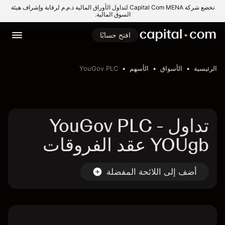
تخضع شركة Capital Com MENA لتداول الأوراق المالية ذ.م.م لرقابة وإشراف هيئة
السوق المالية.
افتح حسابًا
الرئيسية
الأسواق
الأسهم
YouGov PLC
تداول YouGov PLC -
YOUgb عقد الفروقات
أضف إلى اللائحة المفضلة