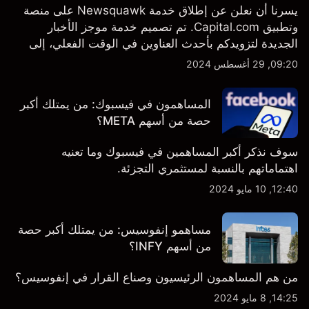
يسرنا أن نعلن عن إطلاق خدمة Newsquawk على منصة
وتطبيق Capital.com. تم تصميم خدمة موجز الأخبار
الجديدة لتزويدكم بأحدث العناوين في الوقت الفعلي، إلى
جانب قصص إخبارية مخصصة وتقارير تحليلية متعمقة - وكل
09:20, 29 أغسطس 2024
ذلك متاح مباشرة على المنصة والتطبيق، أينما تحتاجها
بالضبط.
المساهمون في فيسبوك: من يمتلك أكبر
حصة من أسهم META؟
سوف نذكر أكبر المساهمين في فيسبوك وما تعنيه
اهتماماتهم بالنسبة لمستثمري التجزئة.
12:40, 10 مايو 2024
مساهمو إنفوسيس: من يمتلك أكبر حصة
من أسهم INFY؟
من هم المساهمون الرئيسيون وصناع القرار في إنفوسيس؟
14:25, 8 مايو 2024