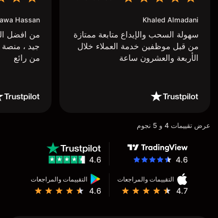
awa Hassan
Khaled Almadani
سهولة السحب والإيداع متابعة ممتازة
من افضل البر
من قبل موظفين خدمة العملاء خلال
جيد ، منصة 
الأربعة والعشرون ساعة
من رائع
عرض تقييمات 4 و 5 نجوم
4.6
4.6
التقييمات والمراجعات
التقييمات والمراجعات
4.6
4.7