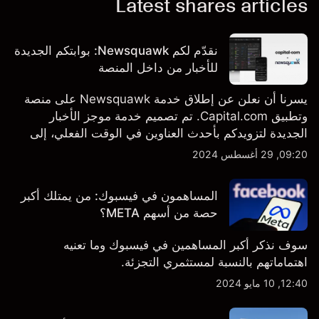
Latest shares articles
نقدّم لكم Newsquawk: بوابتكم الجديدة
للأخبار من داخل المنصة
يسرنا أن نعلن عن إطلاق خدمة Newsquawk على منصة
وتطبيق Capital.com. تم تصميم خدمة موجز الأخبار
الجديدة لتزويدكم بأحدث العناوين في الوقت الفعلي، إلى
جانب قصص إخبارية مخصصة وتقارير تحليلية متعمقة - وكل
09:20, 29 أغسطس 2024
ذلك متاح مباشرة على المنصة والتطبيق، أينما تحتاجها
بالضبط.
المساهمون في فيسبوك: من يمتلك أكبر
حصة من أسهم META؟
سوف نذكر أكبر المساهمين في فيسبوك وما تعنيه
اهتماماتهم بالنسبة لمستثمري التجزئة.
12:40, 10 مايو 2024