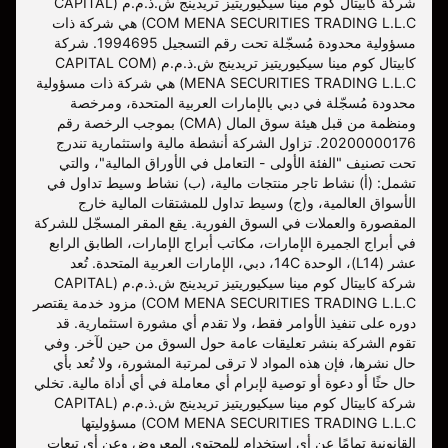
شركة كابيتال كوم مينا سيكيوريتيز تريدينج ش.ذ.م.م (CAPITAL
COM MENA SECURITIES TRADING L.L.C) هي شركة ذات
مسؤولية محدودة مُسجّلة تحت رقم التسجيل 1994695. شركة
كابيتال كوم مينا سيكيوريتيز تريدينج ش.ذ.م.م (CAPITAL COM
MENA SECURITIES TRADING L.L.C) هي شركة ذات مسؤولية
محدودة مُسجّلة في دبي بالإمارات العربية المتحدة، ومرخصة
ومنظمة من قبل هيئة سوق المال (CMA) بموجب الرخصة رقم
20200000176. تزاول الشركة أنشطة مالية واستثمارية تندرج
تحت تصنيف "الفئة الأولى - التعامل في الأوراق المالية"، والتي
تشمل: (أ) نشاط تاجر منتجات مالية، (ب) نشاط وسيط تداول في
الأسواق العالمية، و(ج) وسيط تداول للمشتقات المالية خارج
المقصورة والعملات في السوق الفورية. يقع المقر المسجّل للشركة
في أبراج الجميرة الإمارات، مكاتب أبراج الإمارات، الطابق الرابع
عشر (L14)، الوحدة 14C، دبي، الإمارات العربية المتحدة. تُعد
شركة كابيتال كوم مينا سيكيوريتيز تريدينج ش.ذ.م.م (CAPITAL
COM MENA SECURITIES TRADING L.L.C) مزود خدمة يقتصر
دوره على تنفيذ الأوامر فقط، ولا تقدم أي مشورة استثمارية. قد
تقوم الشركة بنشر تعليقات عامة حول السوق من حين لآخر. وفي
حال نشرها، فإن هذه المواد لا ترقى لمرتبة المشورة، ولا تُعد بأي
حال حثًا أو دعوة أو توصية لإبرام أي معاملة في أي أداة مالية. تخلي
شركة كابيتال كوم مينا سيكيوريتيز تريدينج ش.ذ.م.م (CAPITAL
COM MENA SECURITIES TRADING L.L.C) مسؤوليتها
القانونية تمامًا عن أي استخدام للمحتوى المعروض وعن أي تبعات