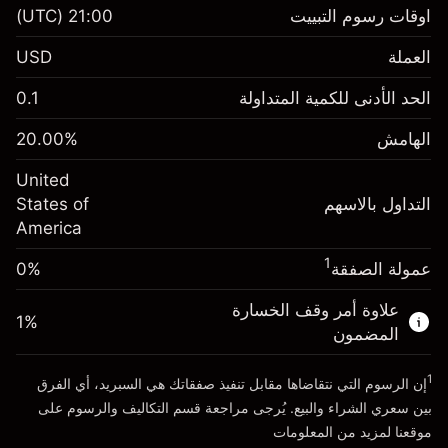
عقود الفروقات
اوقات رسوم التبييت
21:00
(UTC)
العملة
USD
الهامش. استثمارك
$1,000.00
الحد الأدنى للكمية المتداولة
0.1
-0.021596
الهامش. استثمارك
$1,000.00
رسم المبيت
%
الهامش
%
20.00
-0.000626
(-$1.08)
رسم المبيت
%
United
حجم التداول مع الرافعة المالية ~ $
$5,000.00
(-$0.03)
التداول بالاسهم
States of
المال من الرافعة المالية ~
$4,000.00
America
حجم التداول مع الرافعة المالية ~ $
$5,000.00
المال من الرافعة المالية ~
$4,000.00
1
عمولة الصفقة
0%
الذهاب إلى المنصة
علاوة أمر وقف الخسارة
الذهاب إلى المنصة
1
%
المضمون
1
إن الرسوم التي نتقاضاها مقابل تنفيذ صفقاتك هي السبريد، أي الفرق
بين سعري الشراء والبيع. يُرجى مراجعة قسم
التكاليف والرسوم
على
موقعنا لمزيد من المعلومات