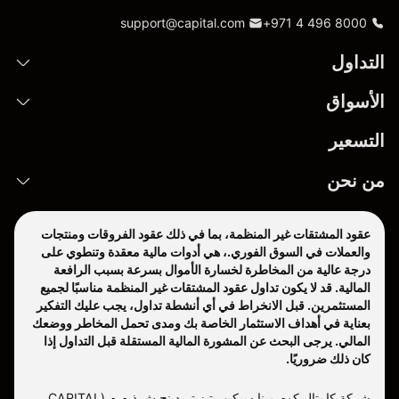
support@capital.com
+971 4 496 8000
التداول
الأسواق
التسعير
من نحن
عقود المشتقات غير المنظمة، بما في ذلك عقود الفروقات ومنتجات
والعملات في السوق الفوري.، هي أدوات مالية معقدة وتنطوي على
درجة عالية من المخاطرة لخسارة الأموال بسرعة بسبب الرافعة
المالية. قد لا يكون تداول عقود المشتقات غير المنظمة مناسبًا لجميع
المستثمرين. قبل الانخراط في أي أنشطة تداول، يجب عليك التفكير
بعناية في أهداف الاستثمار الخاصة بك ومدى تحمل المخاطر ووضعك
المالي. يرجى البحث عن المشورة المالية المستقلة قبل التداول إذا
كان ذلك ضروريًا.
شركة كابيتال كوم مينا سيكيوريتيز تريدينج ش.ذ.م.م (CAPITAL