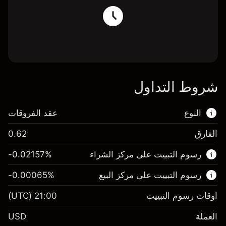
شروط التداول
النوع
عقد الفروقات
الفارق
0.62
هذا السوق المالي متاح للتداول من خلال عقود
رسوم التبييت على مركز الشراء
%
-0.02157
الفروقات.
رسوم التبييت على مركز البيع
%
-0.00065
اعرف المزيد عن:
عقود الفروقات
اوقات رسوم التبييت
21:00
(UTC)
العملة
USD