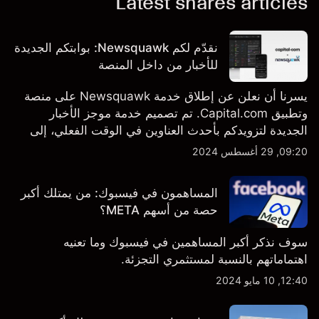
Latest shares articles
نقدّم لكم Newsquawk: بوابتكم الجديدة
للأخبار من داخل المنصة
يسرنا أن نعلن عن إطلاق خدمة Newsquawk على منصة
وتطبيق Capital.com. تم تصميم خدمة موجز الأخبار
الجديدة لتزويدكم بأحدث العناوين في الوقت الفعلي، إلى
جانب قصص إخبارية مخصصة وتقارير تحليلية متعمقة - وكل
09:20, 29 أغسطس 2024
ذلك متاح مباشرة على المنصة والتطبيق، أينما تحتاجها
بالضبط.
المساهمون في فيسبوك: من يمتلك أكبر
حصة من أسهم META؟
سوف نذكر أكبر المساهمين في فيسبوك وما تعنيه
اهتماماتهم بالنسبة لمستثمري التجزئة.
12:40, 10 مايو 2024