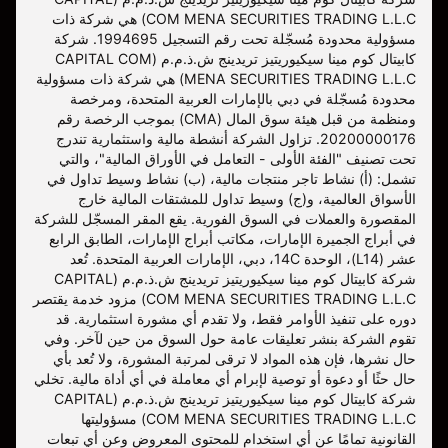
COM MENA SECURITIES TRADING L.L.C) هي شركة ذات
مسؤولية محدودة مُسجّلة تحت رقم التسجيل 1994695. شركة
كابيتال كوم مينا سيكيوريتيز تريدينج ش.ذ.م.م (CAPITAL COM
MENA SECURITIES TRADING L.L.C) هي شركة ذات مسؤولية
محدودة مُسجّلة في دبي بالإمارات العربية المتحدة، ومرخصة
ومنظمة من قبل هيئة سوق المال (CMA) بموجب الرخصة رقم
20200000176. تزاول الشركة أنشطة مالية واستثمارية تندرج
تحت تصنيف "الفئة الأولى - التعامل في الأوراق المالية"، والتي
تشمل: (أ) نشاط تاجر منتجات مالية، (ب) نشاط وسيط تداول في
الأسواق العالمية، و(ج) وسيط تداول للمشتقات المالية خارج
المقصورة والعملات في السوق الفورية. يقع المقر المسجّل للشركة
في أبراج الجميرة الإمارات، مكاتب أبراج الإمارات، الطابق الرابع
عشر (L14)، الوحدة 14C، دبي، الإمارات العربية المتحدة. تُعد
شركة كابيتال كوم مينا سيكيوريتيز تريدينج ش.ذ.م.م (CAPITAL
COM MENA SECURITIES TRADING L.L.C) مزود خدمة يقتصر
دوره على تنفيذ الأوامر فقط، ولا تقدم أي مشورة استثمارية. قد
تقوم الشركة بنشر تعليقات عامة حول السوق من حين لآخر. وفي
حال نشرها، فإن هذه المواد لا ترقى لمرتبة المشورة، ولا تُعد بأي
حال حثًا أو دعوة أو توصية لإبرام أي معاملة في أي أداة مالية. تخلي
شركة كابيتال كوم مينا سيكيوريتيز تريدينج ش.ذ.م.م (CAPITAL
COM MENA SECURITIES TRADING L.L.C) مسؤوليتها
القانونية تمامًا عن أي استخدام للمحتوى المعروض وعن أي تبعات