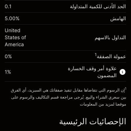
الهامش. استثمارك
$1,000.00
الحد الأدنى للكمية المتداولة
0.1
-0.021568
الهامش. استثمارك
$1,000.00
رسم المبيت
%
الهامش
%
5.00
-0.000654
(-$4.31)
رسم المبيت
%
United
حجم التداول مع الرافعة المالية ~ $
$20,000.00
(-$0.13)
التداول بالاسهم
States of
المال من الرافعة المالية ~
$19,000.00
America
حجم التداول مع الرافعة المالية ~ $
$20,000.00
المال من الرافعة المالية ~
$19,000.00
1
عمولة الصفقة
0%
الذهاب إلى المنصة
علاوة أمر وقف الخسارة
الذهاب إلى المنصة
1
%
المضمون
1
إن الرسوم التي نتقاضاها مقابل تنفيذ صفقاتك هي السبريد، أي الفرق
بين سعري الشراء والبيع. يُرجى مراجعة قسم
التكاليف والرسوم
على
موقعنا لمزيد من المعلومات
الإحصائيات الرئيسية