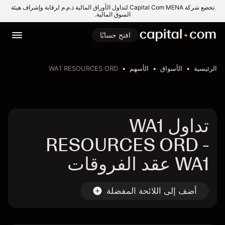
تخضع شركة Capital Com MENA لتداول الأوراق المالية ذ.م.م لرقابة وإشراف هيئة
السوق المالية.
افتح حسابًا
الرئيسية
الأسواق
الأسهم
WA1 RESOURCES ORD
تداول WA1
RESOURCES ORD -
WA1 عقد الفروقات
أضف إلى اللائحة المفضلة