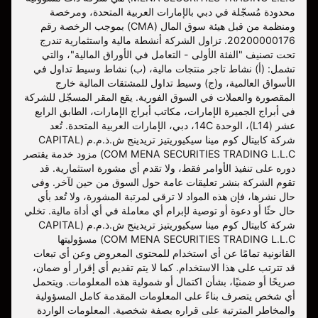
محدودة مُسجّلة في دبي بالإمارات العربية المتحدة، ومرخصة
ومنظمة من قبل هيئة سوق المال (CMA) بموجب الرخصة رقم
20200000176. تزاول الشركة أنشطة مالية واستثمارية تندرج
تحت تصنيف "الفئة الأولى - التعامل في الأوراق المالية"، والتي
تشمل: (أ) نشاط تاجر منتجات مالية، (ب) نشاط وسيط تداول في
الأسواق العالمية، و(ج) وسيط تداول للمشتقات المالية خارج
المقصورة والعملات في السوق الفورية. يقع المقر المسجّل للشركة
في أبراج الجميرة الإمارات، مكاتب أبراج الإمارات، الطابق الرابع
عشر (L14)، الوحدة 14C، دبي، الإمارات العربية المتحدة. تُعد
شركة كابيتال كوم مينا سيكيوريتيز تريدينج ش.ذ.م.م (CAPITAL
COM MENA SECURITIES TRADING L.L.C) مزود خدمة يقتصر
دوره على تنفيذ الأوامر فقط، ولا تقدم أي مشورة استثمارية. قد
تقوم الشركة بنشر تعليقات عامة حول السوق من حين لآخر. وفي
حال نشرها، فإن هذه المواد لا ترقى لمرتبة المشورة، ولا تُعد بأي
حال حثًا أو دعوة أو توصية لإبرام أي معاملة في أي أداة مالية. تخلي
شركة كابيتال كوم مينا سيكيوريتيز تريدينج ش.ذ.م.م (CAPITAL
COM MENA SECURITIES TRADING L.L.C) مسؤوليتها
القانونية تمامًا عن أي استخدام للمحتوى المعروض وعن أي تبعات
قد تترتب على هذا الاستخدام. كما لا يتم تقديم أي إقرار أو ضمان،
صريحًا أو ضمنيًا، بشأن اكتمال أو شمولية هذه المعلومات. ويتحمل
أي شخص يتصرف بناءً على المعلومات المقدمة كامل المسؤولية
والمخاطر المترتبة على قراره بصفة شخصية. المعلومات الواردة