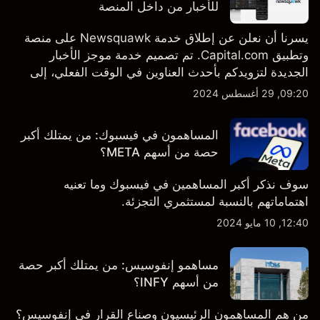
للأخبار من داخل المنصة
يسرنا أن نعلن عن إطلاق خدمة Newsquawk على منصة
وتطبيق Capital.com. تم تصميم خدمة موجز الأخبار
الجديدة لتزويدكم بأحدث العناوين في الوقت الفعلي، إلى
جانب قصص إخبارية مخصصة وتقارير تحليلية متعمقة - وكل
09:20, 29 أغسطس 2024
ذلك متاح مباشرة على المنصة والتطبيق، أينما تحتاجها
بالضبط.
المساهمون في فيسبوك: من يمتلك أكبر
حصة من أسهم META؟
سوف نذكر أكبر المساهمين في فيسبوك وما تعنيه
اهتماماتهم بالنسبة لمستثمري التجزئة.
12:40, 10 مايو 2024
مساهمو إنفوسيس: من يمتلك أكبر حصة
من أسهم INFY؟
من هم المساهمون الرئيسيون وصناع القرار في إنفوسيس؟