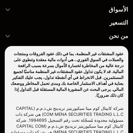
الأسواق
التسعير
من نحن
عقود المشتقات غير المنظمة، بما في ذلك عقود الفروقات ومنتجات
والعملات في السوق الفوري.، هي أدوات مالية معقدة وتنطوي على
درجة عالية من المخاطرة لخسارة الأموال بسرعة بسبب الرافعة
المالية. قد لا يكون تداول عقود المشتقات غير المنظمة مناسبًا لجميع
المستثمرين. قبل الانخراط في أي أنشطة تداول، يجب عليك التفكير
بعناية في أهداف الاستثمار الخاصة بك ومدى تحمل المخاطر ووضعك
المالي. يرجى البحث عن المشورة المالية المستقلة قبل التداول إذا
كان ذلك ضروريًا.
شركة كابيتال كوم مينا سيكيوريتيز تريدينج ش.ذ.م.م (CAPITAL
COM MENA SECURITIES TRADING L.L.C) هي شركة ذات
مسؤولية محدودة مُسجّلة تحت رقم التسجيل 1994695. شركة
كابيتال كوم مينا سيكيوريتيز تريدينج ش.ذ.م.م (CAPITAL COM
MENA SECURITIES TRADING L.L.C) هي شركة ذات مسؤولية