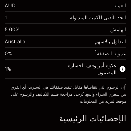
العملة
AUD
الهامش. استثمارك
A$1,000.00
الحد الأدنى للكمية المتداولة
1
-0.022788
الهامش. استثمارك
A$1,000.00
رسم المبيت
%
الهامش
%
5.00
0.00087
%
(-A$4.56)
رسم المبيت
(A$0.17)
التداول بالاسهم
Australia
حجم التداول مع الرافعة المالية ~ $
A$20,000.00
حجم التداول مع الرافعة المالية ~ $
A$20,000.00
المال من الرافعة المالية ~
A$19,000.00
1
عمولة الصفقة
0%
المال من الرافعة المالية ~
A$19,000.00
علاوة أمر وقف الخسارة
1
%
الذهاب إلى المنصة
المضمون
الذهاب إلى المنصة
1
إن الرسوم التي نتقاضاها مقابل تنفيذ صفقاتك هي السبريد، أي الفرق
بين سعري الشراء والبيع. يُرجى مراجعة قسم
التكاليف والرسوم
على
موقعنا لمزيد من المعلومات
الإحصائيات الرئيسية