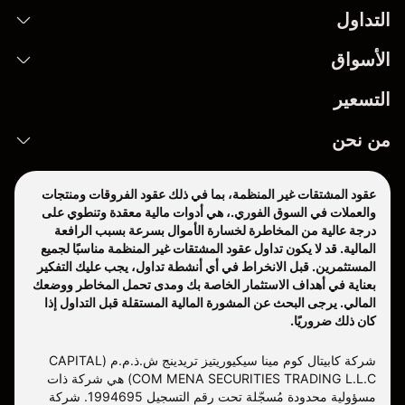
التداول
الأسواق
التسعير
من نحن
عقود المشتقات غير المنظمة، بما في ذلك عقود الفروقات ومنتجات
والعملات في السوق الفوري.، هي أدوات مالية معقدة وتنطوي على
درجة عالية من المخاطرة لخسارة الأموال بسرعة بسبب الرافعة
المالية. قد لا يكون تداول عقود المشتقات غير المنظمة مناسبًا لجميع
المستثمرين. قبل الانخراط في أي أنشطة تداول، يجب عليك التفكير
بعناية في أهداف الاستثمار الخاصة بك ومدى تحمل المخاطر ووضعك
المالي. يرجى البحث عن المشورة المالية المستقلة قبل التداول إذا
كان ذلك ضروريًا.
شركة كابيتال كوم مينا سيكيوريتيز تريدينج ش.ذ.م.م (CAPITAL
COM MENA SECURITIES TRADING L.L.C) هي شركة ذات
مسؤولية محدودة مُسجّلة تحت رقم التسجيل 1994695. شركة