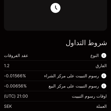
شروط التداول
النوع
عقد الفروقات
الفارق
1.2
هذا السوق المالي متاح للتداول من خلال عقود
رسوم التبييت على مركز الشراء
%
-0.01566
الفروقات.
رسوم التبييت على مركز البيع
%
-0.00656
اعرف المزيد عن:
عقود الفروقات
اوقات رسوم التبييت
21:00
(UTC)
العملة
SEK