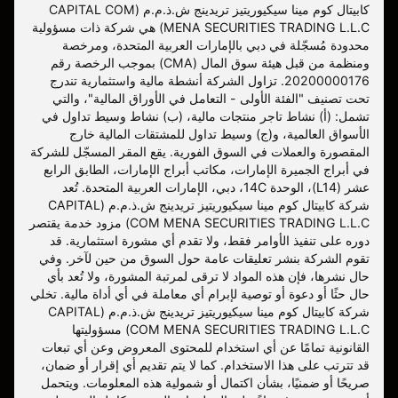
كابيتال كوم مينا سيكيوريتيز تريدينج ش.ذ.م.م (CAPITAL COM
MENA SECURITIES TRADING L.L.C) هي شركة ذات مسؤولية
محدودة مُسجّلة في دبي بالإمارات العربية المتحدة، ومرخصة
ومنظمة من قبل هيئة سوق المال (CMA) بموجب الرخصة رقم
20200000176. تزاول الشركة أنشطة مالية واستثمارية تندرج
تحت تصنيف "الفئة الأولى - التعامل في الأوراق المالية"، والتي
تشمل: (أ) نشاط تاجر منتجات مالية، (ب) نشاط وسيط تداول في
الأسواق العالمية، و(ج) وسيط تداول للمشتقات المالية خارج
المقصورة والعملات في السوق الفورية. يقع المقر المسجّل للشركة
في أبراج الجميرة الإمارات، مكاتب أبراج الإمارات، الطابق الرابع
عشر (L14)، الوحدة 14C، دبي، الإمارات العربية المتحدة. تُعد
شركة كابيتال كوم مينا سيكيوريتيز تريدينج ش.ذ.م.م (CAPITAL
COM MENA SECURITIES TRADING L.L.C) مزود خدمة يقتصر
دوره على تنفيذ الأوامر فقط، ولا تقدم أي مشورة استثمارية. قد
تقوم الشركة بنشر تعليقات عامة حول السوق من حين لآخر. وفي
حال نشرها، فإن هذه المواد لا ترقى لمرتبة المشورة، ولا تُعد بأي
حال حثًا أو دعوة أو توصية لإبرام أي معاملة في أي أداة مالية. تخلي
شركة كابيتال كوم مينا سيكيوريتيز تريدينج ش.ذ.م.م (CAPITAL
COM MENA SECURITIES TRADING L.L.C) مسؤوليتها
القانونية تمامًا عن أي استخدام للمحتوى المعروض وعن أي تبعات
قد تترتب على هذا الاستخدام. كما لا يتم تقديم أي إقرار أو ضمان،
صريحًا أو ضمنيًا، بشأن اكتمال أو شمولية هذه المعلومات. ويتحمل