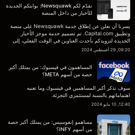
نقدّم لكم Newsquawk: بوابتكم الجديدة
للأخبار من داخل المنصة
يسرنا أن نعلن عن إطلاق خدمة Newsquawk على منصة
وتطبيق Capital.com. تم تصميم خدمة موجز الأخبار
الجديدة لتزويدكم بأحدث العناوين في الوقت الفعلي، إلى
جانب قصص إخبارية مخصصة وتقارير تحليلية متعمقة - وكل
09:20, 29 أغسطس 2024
ذلك متاح مباشرة على المنصة والتطبيق، أينما تحتاجها
بالضبط.
المساهمون في فيسبوك: من يمتلك أكبر
حصة من أسهم META؟
سوف نذكر أكبر المساهمين في فيسبوك وما تعنيه
اهتماماتهم بالنسبة لمستثمري التجزئة.
12:40, 10 مايو 2024
مساهمو إنفوسيس: من يمتلك أكبر حصة
من أسهم INFY؟