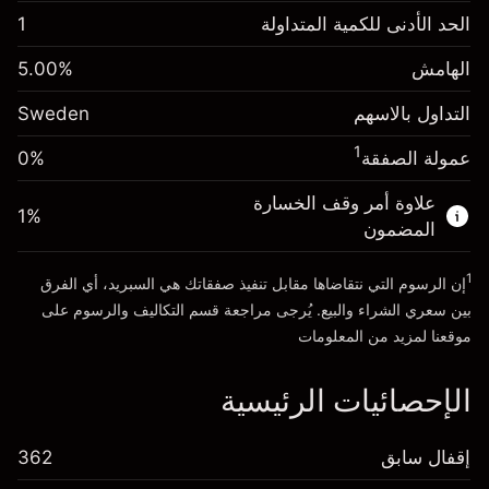
الهامش. استثمارك
SEK 1,000.00
الحد الأدنى للكمية المتداولة
1
-0.01566
%
الهامش. استثمارك
SEK 1,000.00
رسم المبيت
(-SEK 3.10)
الهامش
%
5.00
-0.006562
%
رسم المبيت
حجم التداول مع الرافعة المالية ~ $
SEK 20,000.00
(-SEK 1.30)
التداول بالاسهم
Sweden
المال من الرافعة المالية ~
SEK 19,000.00
حجم التداول مع الرافعة المالية ~ $
SEK 20,000.00
1
عمولة الصفقة
0%
المال من الرافعة المالية ~
SEK 19,000.00
الذهاب إلى المنصة
علاوة أمر وقف الخسارة
1
%
المضمون
الذهاب إلى المنصة
1
إن الرسوم التي نتقاضاها مقابل تنفيذ صفقاتك هي السبريد، أي الفرق
بين سعري الشراء والبيع. يُرجى مراجعة قسم
التكاليف والرسوم
على
موقعنا لمزيد من المعلومات
الإحصائيات الرئيسية
إقفال سابق
362