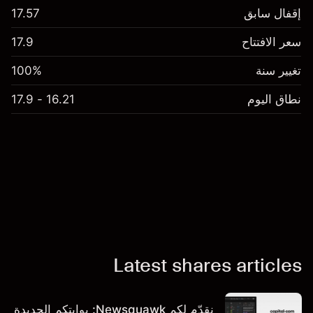
إقفال سابق
17.57
سعر الافتتاح
17.9
تغيير سنة
100%
نطاق اليوم
16.21 - 17.9
Latest shares articles
نقدّم لكم Newsquawk: بوابتكم الجديدة