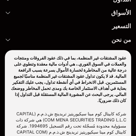
الأسواق
التسعير
من نحن
عقود المشتقات غير المنظمة، بما في ذلك عقود الفروقات ومنتجات
والعملات في السوق الفوري.، هي أدوات مالية معقدة وتنطوي على
درجة عالية من المخاطرة لخسارة الأموال بسرعة بسبب الرافعة
المالية. قد لا يكون تداول عقود المشتقات غير المنظمة مناسبًا لجميع
المستثمرين. قبل الانخراط في أي أنشطة تداول، يجب عليك التفكير
بعناية في أهداف الاستثمار الخاصة بك ومدى تحمل المخاطر ووضعك
المالي. يرجى البحث عن المشورة المالية المستقلة قبل التداول إذا
كان ذلك ضروريًا.
شركة كابيتال كوم مينا سيكيوريتيز تريدينج ش.ذ.م.م (CAPITAL
COM MENA SECURITIES TRADING L.L.C) هي شركة ذات
مسؤولية محدودة مُسجّلة تحت رقم التسجيل 1994695. شركة
كابيتال كوم مينا سيكيوريتيز تريدينج ش.ذ.م.م (CAPITAL COM