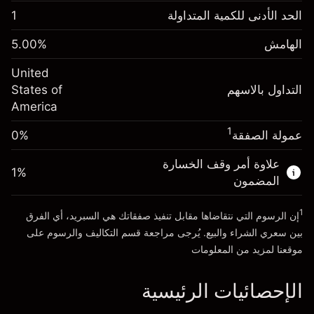
الهامش. استثمارك
$1,000.00
الحد الأدنى للكمية المتداولة
1
-0.02154
الهامش. استثمارك
$1,000.00
رسم المبيت
%
الهامش
%
5.00
-0.000682
(-$4.31)
رسم المبيت
%
United
حجم التداول مع الرافعة المالية ~ $
$20,000.00
(-$0.14)
التداول بالاسهم
States of
المال من الرافعة المالية ~
$19,000.00
America
حجم التداول مع الرافعة المالية ~ $
$20,000.00
المال من الرافعة المالية ~
$19,000.00
1
عمولة الصفقة
0%
الذهاب إلى المنصة
علاوة أمر وقف الخسارة
الذهاب إلى المنصة
1
%
المضمون
1
إن الرسوم التي نتقاضاها مقابل تنفيذ صفقاتك هي السبريد، أي الفرق
بين سعري الشراء والبيع. يُرجى مراجعة قسم
التكاليف والرسوم
على
موقعنا لمزيد من المعلومات
الإحصائيات الرئيسية