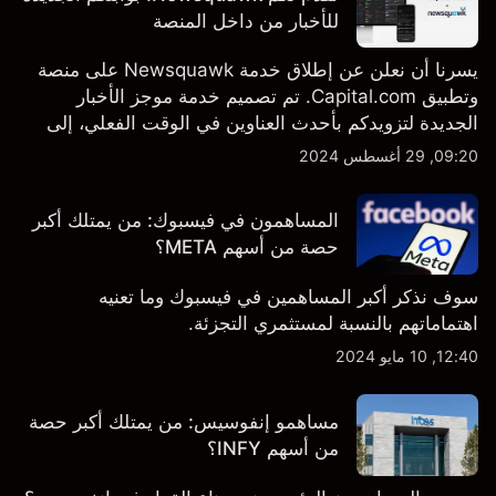
للأخبار من داخل المنصة
يسرنا أن نعلن عن إطلاق خدمة Newsquawk على منصة
وتطبيق Capital.com. تم تصميم خدمة موجز الأخبار
الجديدة لتزويدكم بأحدث العناوين في الوقت الفعلي، إلى
جانب قصص إخبارية مخصصة وتقارير تحليلية متعمقة - وكل
09:20, 29 أغسطس 2024
ذلك متاح مباشرة على المنصة والتطبيق، أينما تحتاجها
بالضبط.
المساهمون في فيسبوك: من يمتلك أكبر
حصة من أسهم META؟
سوف نذكر أكبر المساهمين في فيسبوك وما تعنيه
اهتماماتهم بالنسبة لمستثمري التجزئة.
12:40, 10 مايو 2024
مساهمو إنفوسيس: من يمتلك أكبر حصة
من أسهم INFY؟