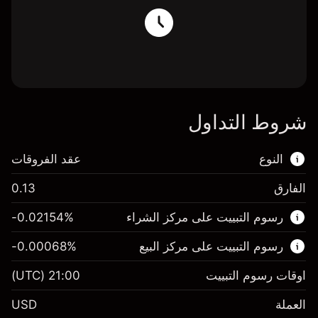
شروط التداول
النوع
عقد الفروقات
الفارق
0.13
هذا السوق المالي متاح للتداول من خلال عقود
رسوم التبييت على مركز الشراء
%
-0.02154
الفروقات.
رسوم التبييت على مركز البيع
%
-0.00068
اعرف المزيد عن:
عقود الفروقات
اوقات رسوم التبييت
21:00
(UTC)
العملة
USD