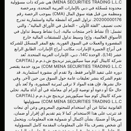
MENA SECURITIES TRADING L.L.C) هي شركة ذات مسؤولية
محدودة مُسجّلة في دبي بالإمارات العربية المتحدة، ومرخصة
ومنظمة من قبل هيئة سوق المال (CMA) بموجب الرخصة رقم
20200000176. تزاول الشركة أنشطة مالية واستثمارية تندرج
تحت تصنيف "الفئة الأولى - التعامل في الأوراق المالية"، والتي
تشمل: (أ) نشاط تاجر منتجات مالية، (ب) نشاط وسيط تداول في
الأسواق العالمية، و(ج) وسيط تداول للمشتقات المالية خارج
المقصورة والعملات في السوق الفورية. يقع المقر المسجّل للشركة
في أبراج الجميرة الإمارات، مكاتب أبراج الإمارات، الطابق الرابع
عشر (L14)، الوحدة 14C، دبي، الإمارات العربية المتحدة. تُعد
شركة كابيتال كوم مينا سيكيوريتيز تريدينج ش.ذ.م.م (CAPITAL
COM MENA SECURITIES TRADING L.L.C) مزود خدمة يقتصر
دوره على تنفيذ الأوامر فقط، ولا تقدم أي مشورة استثمارية. قد
تقوم الشركة بنشر تعليقات عامة حول السوق من حين لآخر. وفي
حال نشرها، فإن هذه المواد لا ترقى لمرتبة المشورة، ولا تُعد بأي
حال حثًا أو دعوة أو توصية لإبرام أي معاملة في أي أداة مالية. تخلي
شركة كابيتال كوم مينا سيكيوريتيز تريدينج ش.ذ.م.م (CAPITAL
COM MENA SECURITIES TRADING L.L.C) مسؤوليتها
القانونية تمامًا عن أي استخدام للمحتوى المعروض وعن أي تبعات
قد تترتب على هذا الاستخدام. كما لا يتم تقديم أي إقرار أو ضمان،
صريحًا أو ضمنيًا، بشأن اكتمال أو شمولية هذه المعلومات. ويتحمل
أي شخص يتصرف بناءً على المعلومات المقدمة كامل المسؤولية
والمخاطر المترتبة على قراره بصفة شخصية. المعلومات الواردة