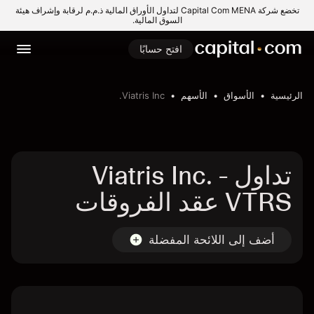
تخضع شركة Capital Com MENA لتداول الأوراق المالية ذ.م.م لرقابة وإشراف هيئة
السوق المالية.
افتح حسابًا
الرئيسية
الأسواق
الأسهم
Viatris Inc.
تداول Viatris Inc. -
VTRS عقد الفروقات
أضف إلى اللائحة المفضلة