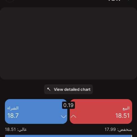
The chart shows the VEL stock price data over the last
1 day, with a current price of 18.7, a high of 18.51, and a
low of 17.99.
View detailed chart
0.19
البيع
الشراء
18.7
18.51
منخفض
:
17.99
عالي
:
18.51