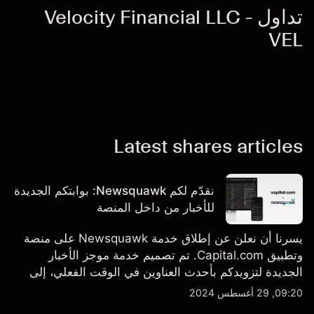
تداول Velocity Financial LLC -
VEL
Latest shares articles
نقدّم لكم Newsquawk: بوابتكم الجديدة
للأخبار من داخل المنصة
يسرنا أن نعلن عن إطلاق خدمة Newsquawk على منصة
وتطبيق Capital.com. تم تصميم خدمة موجز الأخبار
الجديدة لتزويدكم بأحدث العناوين في الوقت الفعلي، إلى
جانب قصص إخبارية مخصصة وتقارير تحليلية متعمقة - وكل
09:20, 29 أغسطس 2024
ذلك متاح مباشرة على المنصة والتطبيق، أينما تحتاجها