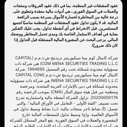
عقود المشتقات غير المنظمة، بما في ذلك عقود الفروقات ومنتجات
والعملات في السوق الفوري.، هي أدوات مالية معقدة وتنطوي على
درجة عالية من المخاطرة لخسارة الأموال بسرعة بسبب الرافعة
المالية. قد لا يكون تداول عقود المشتقات غير المنظمة مناسبًا لجميع
المستثمرين. قبل الانخراط في أي أنشطة تداول، يجب عليك التفكير
بعناية في أهداف الاستثمار الخاصة بك ومدى تحمل المخاطر ووضعك
المالي. يرجى البحث عن المشورة المالية المستقلة قبل التداول إذا
كان ذلك ضروريًا.
شركة كابيتال كوم مينا سيكيوريتيز تريدينج ش.ذ.م.م (CAPITAL
COM MENA SECURITIES TRADING L.L.C) هي شركة ذات
مسؤولية محدودة مُسجّلة تحت رقم التسجيل 1994695. شركة
كابيتال كوم مينا سيكيوريتيز تريدينج ش.ذ.م.م (CAPITAL COM
MENA SECURITIES TRADING L.L.C) هي شركة ذات مسؤولية
محدودة مُسجّلة في دبي بالإمارات العربية المتحدة، ومرخصة
ومنظمة من قبل هيئة سوق المال (CMA) بموجب الرخصة رقم
20200000176. تزاول الشركة أنشطة مالية واستثمارية تندرج
تحت تصنيف "الفئة الأولى - التعامل في الأوراق المالية"، والتي
تشمل: (أ) نشاط تاجر منتجات مالية، (ب) نشاط وسيط تداول في
الأسواق العالمية، و(ج) وسيط تداول للمشتقات المالية خارج
المقصورة والعملات في السوق الفورية. يقع المقر المسجّل للشركة
في أبراج الجميرة الإمارات، مكاتب أبراج الإمارات، الطابق الرابع