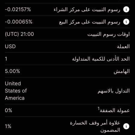
هذا السوق المالي متاح للتداول من خلال عقود
رسوم التبييت على مركز الشراء
%
-0.02157
الفروقات.
رسوم التبييت على مركز البيع
%
-0.00065
اعرف المزيد عن:
عقود الفروقات
اوقات رسوم التبييت
21:00
(UTC)
العملة
USD
الهامش. استثمارك
$1,000.00
الحد الأدنى للكمية المتداولة
1
-0.021568
الهامش. استثمارك
$1,000.00
رسم المبيت
%
الهامش
%
5.00
-0.000654
(-$4.31)
رسم المبيت
%
United
حجم التداول مع الرافعة المالية ~ $
$20,000.00
(-$0.13)
التداول بالاسهم
States of
المال من الرافعة المالية ~
$19,000.00
America
حجم التداول مع الرافعة المالية ~ $
$20,000.00
المال من الرافعة المالية ~
$19,000.00
1
عمولة الصفقة
0%
الذهاب إلى المنصة
علاوة أمر وقف الخسارة
الذهاب إلى المنصة
1
%
المضمون