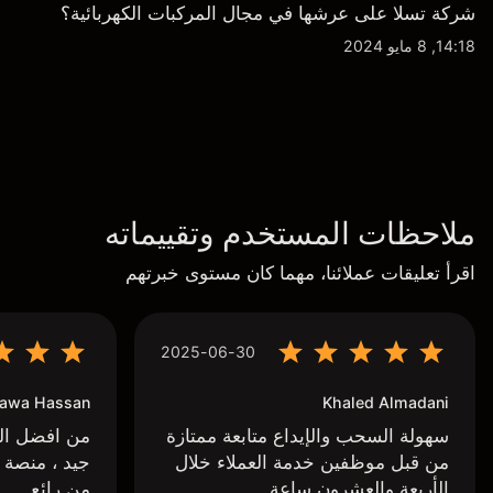
شركة تسلا على عرشها في مجال المركبات الكهربائية؟
14:18, 8 مايو 2024
ملاحظات المستخدم وتقييماته
اقرأ تعليقات عملائنا، مهما كان مستوى خبرتهم
2025-06-30
awa Hassan
Khaled Almadani
سهولة السحب والإيداع متابعة ممتازة
من افضل البر
من قبل موظفين خدمة العملاء خلال
جيد ، منصة 
الأربعة والعشرون ساعة
من رائع