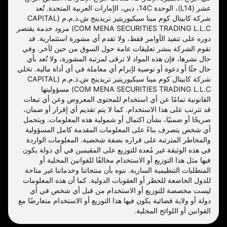
عشر (L14)، الوحدة 14C، دبي، الإمارات العربية المتحدة. تُعد
شركة كابيتال كوم مينا سيكيوريتيز تريدينج ش.ذ.م.م (CAPITAL
COM MENA SECURITIES TRADING L.L.C) مزود خدمة يقتصر
دوره على تنفيذ الأوامر فقط، ولا تقدم أي مشورة استثمارية. قد
تقوم الشركة بنشر تعليقات عامة حول السوق من حين لآخر. وفي
حال نشرها، فإن هذه المواد لا ترقى لمرتبة المشورة، ولا تُعد بأي
حال حثًا أو دعوة أو توصية لإبرام أي معاملة في أي أداة مالية. تخلي
شركة كابيتال كوم مينا سيكيوريتيز تريدينج ش.ذ.م.م (CAPITAL
COM MENA SECURITIES TRADING L.L.C) مسؤوليتها
القانونية تمامًا عن أي استخدام للمحتوى المعروض وعن أي تبعات
قد تترتب على هذا الاستخدام. كما لا يتم تقديم أي إقرار أو ضمان،
صريحًا أو ضمنيًا، بشأن اكتمال أو شمولية هذه المعلومات. ويتحمل
أي شخص يتصرف بناءً على المعلومات المقدمة كامل المسؤولية
والمخاطر المترتبة على قراره بصفة شخصية. المعلومات الواردة
في هذه الوثيقة غير مُعدة للتوزيع على المقيمين في أي دولة يكون
فيها مثل هذا التوزيع أو الاستخدام مخالفًا للقوانين المحلية أو
المتطلبات التنظيمية السارية. ننوه بأن منتجاتنا وخدماتنا غير متاحة
للدول الخاضعة للحظر أو العقوبات الدولية. كما أن هذه المعلومات
ليست مخصصة للتوزيع أو الاستخدام من قبل أي شخص في أي
دولة أو ولاية قضائية يكون فيها هذا التوزيع أو الاستخدام متعارضًا مع
القوانين أو اللوائح المحلية.