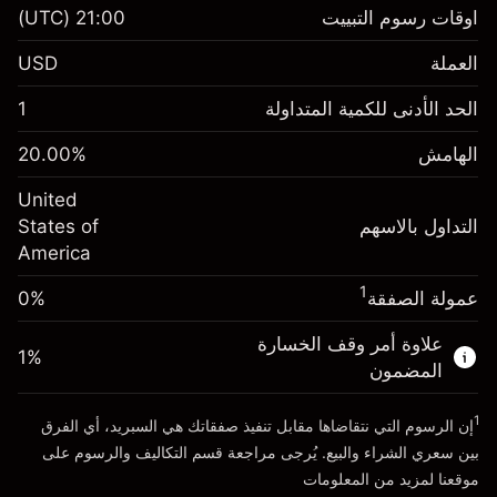
عقود الفروقات
اوقات رسوم التبييت
21:00
(UTC)
العملة
USD
الهامش. استثمارك
$1,000.00
الحد الأدنى للكمية المتداولة
1
-0.021568
الهامش. استثمارك
$1,000.00
رسم المبيت
%
الهامش
%
20.00
-0.000654
(-$1.08)
رسم المبيت
%
United
حجم التداول مع الرافعة المالية ~ $
$5,000.00
(-$0.03)
التداول بالاسهم
States of
المال من الرافعة المالية ~
$4,000.00
America
حجم التداول مع الرافعة المالية ~ $
$5,000.00
المال من الرافعة المالية ~
$4,000.00
1
عمولة الصفقة
0%
الذهاب إلى المنصة
علاوة أمر وقف الخسارة
الذهاب إلى المنصة
1
%
المضمون
1
إن الرسوم التي نتقاضاها مقابل تنفيذ صفقاتك هي السبريد، أي الفرق
بين سعري الشراء والبيع. يُرجى مراجعة قسم
التكاليف والرسوم
على
موقعنا لمزيد من المعلومات