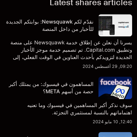
Latest shares articles
نقدّم لكم Newsquawk: بوابتكم الجديدة
للأخبار من داخل المنصة
يسرنا أن نعلن عن إطلاق خدمة Newsquawk على منصة
وتطبيق Capital.com. تم تصميم خدمة موجز الأخبار
الجديدة لتزويدكم بأحدث العناوين في الوقت الفعلي، إلى
جانب قصص إخبارية مخصصة وتقارير تحليلية متعمقة - وكل
09:20, 29 أغسطس 2024
ذلك متاح مباشرة على المنصة والتطبيق، أينما تحتاجها
بالضبط.
المساهمون في فيسبوك: من يمتلك أكبر
حصة من أسهم META؟
سوف نذكر أكبر المساهمين في فيسبوك وما تعنيه
اهتماماتهم بالنسبة لمستثمري التجزئة.
12:40, 10 مايو 2024