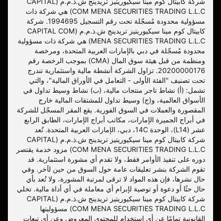
شركة كابيتال كوم مينا سيكيوريتيز تريدينج ش.ذ.م.م (CAPITAL
COM MENA SECURITIES TRADING L.L.C) هي شركة ذات
مسؤولية محدودة مُسجّلة تحت رقم التسجيل 1994695. شركة
كابيتال كوم مينا سيكيوريتيز تريدينج ش.ذ.م.م (CAPITAL COM
MENA SECURITIES TRADING L.L.C) هي شركة ذات مسؤولية
محدودة مُسجّلة في دبي بالإمارات العربية المتحدة، ومرخصة
ومنظمة من قبل هيئة سوق المال (CMA) بموجب الرخصة رقم
20200000176. تزاول الشركة أنشطة مالية واستثمارية تندرج
تحت تصنيف "الفئة الأولى - التعامل في الأوراق المالية"، والتي
تشمل: (أ) نشاط تاجر منتجات مالية، (ب) نشاط وسيط تداول في
الأسواق العالمية، و(ج) وسيط تداول للمشتقات المالية خارج
المقصورة والعملات في السوق الفورية. يقع المقر المسجّل للشركة
في أبراج الجميرة الإمارات، مكاتب أبراج الإمارات، الطابق الرابع
عشر (L14)، الوحدة 14C، دبي، الإمارات العربية المتحدة. تُعد
شركة كابيتال كوم مينا سيكيوريتيز تريدينج ش.ذ.م.م (CAPITAL
COM MENA SECURITIES TRADING L.L.C) مزود خدمة يقتصر
دوره على تنفيذ الأوامر فقط، ولا تقدم أي مشورة استثمارية. قد
تقوم الشركة بنشر تعليقات عامة حول السوق من حين لآخر. وفي
حال نشرها، فإن هذه المواد لا ترقى لمرتبة المشورة، ولا تُعد بأي
حال حثًا أو دعوة أو توصية لإبرام أي معاملة في أي أداة مالية. تخلي
شركة كابيتال كوم مينا سيكيوريتيز تريدينج ش.ذ.م.م (CAPITAL
COM MENA SECURITIES TRADING L.L.C) مسؤوليتها
القانونية تمامًا عن أي استخدام للمحتوى المعروض وعن أي تبعات