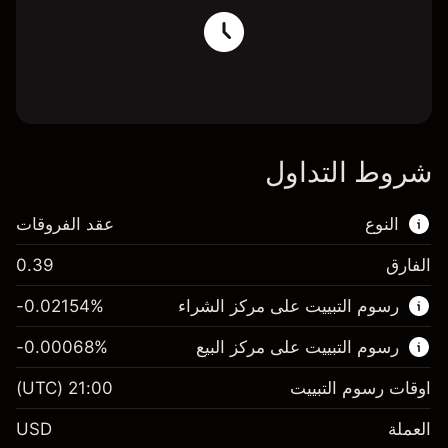
شروط التداول
النوع
عقد الفروقات
الفارق
0.39
هذا السوق المالي متاح للتداول من خلال عقود
رسوم التبييت على مركز الشراء
%
-0.02154
الفروقات.
رسوم التبييت على مركز البيع
%
-0.00068
اعرف المزيد عن:
عقود الفروقات
اوقات رسوم التبييت
21:00
(UTC)
العملة
USD