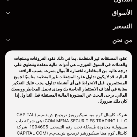
الأسواق
التسعير
من نحن
عقود المشتقات غير المنظمة، بما في ذلك عقود الفروقات ومنتجات
والعملات في السوق الفوري.، هي أدوات مالية معقدة وتنطوي على
درجة عالية من المخاطرة لخسارة الأموال بسرعة بسبب الرافعة
المالية. قد لا يكون تداول عقود المشتقات غير المنظمة مناسبًا لجميع
المستثمرين. قبل الانخراط في أي أنشطة تداول، يجب عليك التفكير
بعناية في أهداف الاستثمار الخاصة بك ومدى تحمل المخاطر ووضعك
المالي. يرجى البحث عن المشورة المالية المستقلة قبل التداول إذا
كان ذلك ضروريًا.
شركة كابيتال كوم مينا سيكيوريتيز تريدينج ش.ذ.م.م (CAPITAL
COM MENA SECURITIES TRADING L.L.C) هي شركة ذات
مسؤولية محدودة مُسجّلة تحت رقم التسجيل 1994695. شركة
كابيتال كوم مينا سيكيوريتيز تريدينج ش.ذ.م.م (CAPITAL COM