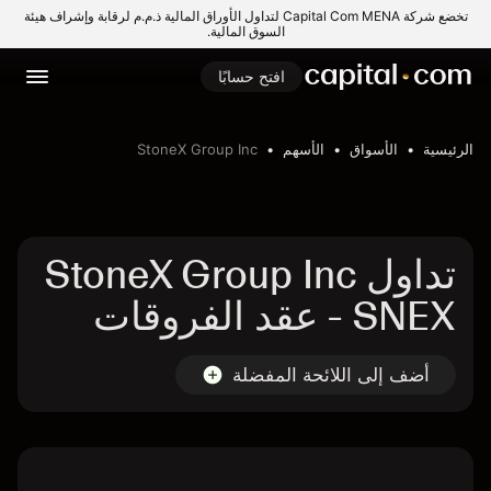
تخضع شركة Capital Com MENA لتداول الأوراق المالية ذ.م.م لرقابة وإشراف هيئة
السوق المالية.
افتح حسابًا
الرئيسية
الأسواق
الأسهم
StoneX Group Inc
تداول StoneX Group Inc
- SNEX عقد الفروقات
أضف إلى اللائحة المفضلة