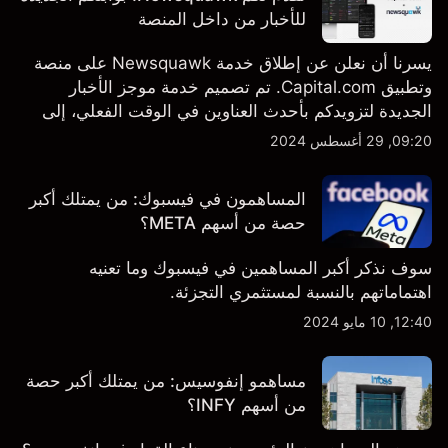
للأخبار من داخل المنصة
يسرنا أن نعلن عن إطلاق خدمة Newsquawk على منصة
وتطبيق Capital.com. تم تصميم خدمة موجز الأخبار
الجديدة لتزويدكم بأحدث العناوين في الوقت الفعلي، إلى
جانب قصص إخبارية مخصصة وتقارير تحليلية متعمقة - وكل
09:20, 29 أغسطس 2024
ذلك متاح مباشرة على المنصة والتطبيق، أينما تحتاجها
بالضبط.
المساهمون في فيسبوك: من يمتلك أكبر
حصة من أسهم META؟
سوف نذكر أكبر المساهمين في فيسبوك وما تعنيه
اهتماماتهم بالنسبة لمستثمري التجزئة.
12:40, 10 مايو 2024
مساهمو إنفوسيس: من يمتلك أكبر حصة
من أسهم INFY؟