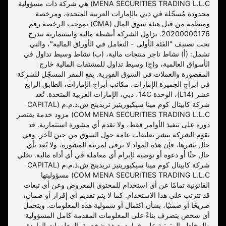
MENA SECURITIES TRADING L.L.C) هي شركة ذات مسؤولية
محدودة مُسجّلة في دبي بالإمارات العربية المتحدة، ومرخصة
ومنظمة من قبل هيئة سوق المال (CMA) بموجب الرخصة رقم
20200000176. تزاول الشركة أنشطة مالية واستثمارية تندرج
تحت تصنيف "الفئة الأولى - التعامل في الأوراق المالية"، والتي
تشمل: (أ) نشاط تاجر منتجات مالية، (ب) نشاط وسيط تداول في
الأسواق العالمية، و(ج) وسيط تداول للمشتقات المالية خارج
المقصورة والعملات في السوق الفورية. يقع المقر المسجّل للشركة
في أبراج الجميرة الإمارات، مكاتب أبراج الإمارات، الطابق الرابع
عشر (L14)، الوحدة 14C، دبي، الإمارات العربية المتحدة. تُعد
شركة كابيتال كوم مينا سيكيوريتيز تريدينج ش.ذ.م.م (CAPITAL
COM MENA SECURITIES TRADING L.L.C) مزود خدمة يقتصر
دوره على تنفيذ الأوامر فقط، ولا تقدم أي مشورة استثمارية. قد
تقوم الشركة بنشر تعليقات عامة حول السوق من حين لآخر. وفي
حال نشرها، فإن هذه المواد لا ترقى لمرتبة المشورة، ولا تُعد بأي
حال حثًا أو دعوة أو توصية لإبرام أي معاملة في أي أداة مالية. تخلي
شركة كابيتال كوم مينا سيكيوريتيز تريدينج ش.ذ.م.م (CAPITAL
COM MENA SECURITIES TRADING L.L.C) مسؤوليتها
القانونية تمامًا عن أي استخدام للمحتوى المعروض وعن أي تبعات
قد تترتب على هذا الاستخدام. كما لا يتم تقديم أي إقرار أو ضمان،
صريحًا أو ضمنيًا، بشأن اكتمال أو شمولية هذه المعلومات. ويتحمل
أي شخص يتصرف بناءً على المعلومات المقدمة كامل المسؤولية
والمخاطر المترتبة على قراره بصفة شخصية. المعلومات الواردة