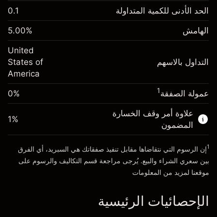
الهامش. استثمارك
$1,000.00
الحد الأدنى للكمية المتداولة
0.1
-0.02154
الهامش. استثمارك
$1,000.00
رسم المبيت
%
الهامش
%
5.00
-0.000682
(-$4.31)
رسم المبيت
%
United
حجم التداول مع الرافعة المالية ~ $
$20,000.00
(-$0.14)
التداول بالاسهم
States of
المال من الرافعة المالية ~
$19,000.00
America
حجم التداول مع الرافعة المالية ~ $
$20,000.00
المال من الرافعة المالية ~
$19,000.00
1
عمولة الصفقة
0%
الذهاب إلى المنصة
علاوة أمر وقف الخسارة
الذهاب إلى المنصة
1
%
المضمون
1
إن الرسوم التي نتقاضاها مقابل تنفيذ صفقاتك هي السبريد، أي الفرق
بين سعري الشراء والبيع. يُرجى مراجعة قسم
التكاليف والرسوم
على
موقعنا لمزيد من المعلومات
الإحصائيات الرئيسية