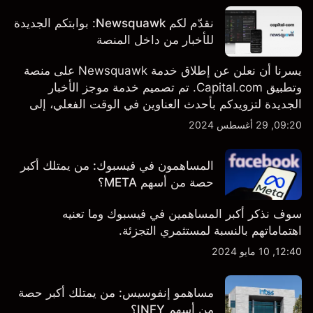
نقدّم لكم Newsquawk: بوابتكم الجديدة
للأخبار من داخل المنصة
يسرنا أن نعلن عن إطلاق خدمة Newsquawk على منصة
وتطبيق Capital.com. تم تصميم خدمة موجز الأخبار
الجديدة لتزويدكم بأحدث العناوين في الوقت الفعلي، إلى
جانب قصص إخبارية مخصصة وتقارير تحليلية متعمقة - وكل
09:20, 29 أغسطس 2024
ذلك متاح مباشرة على المنصة والتطبيق، أينما تحتاجها
بالضبط.
المساهمون في فيسبوك: من يمتلك أكبر
حصة من أسهم META؟
سوف نذكر أكبر المساهمين في فيسبوك وما تعنيه
اهتماماتهم بالنسبة لمستثمري التجزئة.
12:40, 10 مايو 2024
مساهمو إنفوسيس: من يمتلك أكبر حصة
من أسهم INFY؟