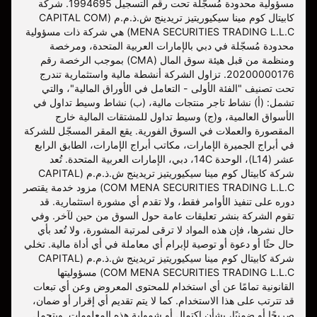
مسؤولية محدودة مُسجّلة تحت رقم التسجيل 1994695. شركة
كابيتال كوم مينا سيكيوريتيز تريدينج ش.ذ.م.م (CAPITAL COM
MENA SECURITIES TRADING L.L.C) هي شركة ذات مسؤولية
محدودة مُسجّلة في دبي بالإمارات العربية المتحدة، ومرخصة
ومنظمة من قبل هيئة سوق المال (CMA) بموجب الرخصة رقم
20200000176. تزاول الشركة أنشطة مالية واستثمارية تندرج
تحت تصنيف "الفئة الأولى - التعامل في الأوراق المالية"، والتي
تشمل: (أ) نشاط تاجر منتجات مالية، (ب) نشاط وسيط تداول في
الأسواق العالمية، و(ج) وسيط تداول للمشتقات المالية خارج
المقصورة والعملات في السوق الفورية. يقع المقر المسجّل للشركة
في أبراج الجميرة الإمارات، مكاتب أبراج الإمارات، الطابق الرابع
عشر (L14)، الوحدة 14C، دبي، الإمارات العربية المتحدة. تُعد
شركة كابيتال كوم مينا سيكيوريتيز تريدينج ش.ذ.م.م (CAPITAL
COM MENA SECURITIES TRADING L.L.C) مزود خدمة يقتصر
دوره على تنفيذ الأوامر فقط، ولا تقدم أي مشورة استثمارية. قد
تقوم الشركة بنشر تعليقات عامة حول السوق من حين لآخر. وفي
حال نشرها، فإن هذه المواد لا ترقى لمرتبة المشورة، ولا تُعد بأي
حال حثًا أو دعوة أو توصية لإبرام أي معاملة في أي أداة مالية. تخلي
شركة كابيتال كوم مينا سيكيوريتيز تريدينج ش.ذ.م.م (CAPITAL
COM MENA SECURITIES TRADING L.L.C) مسؤوليتها
القانونية تمامًا عن أي استخدام للمحتوى المعروض وعن أي تبعات
قد تترتب على هذا الاستخدام. كما لا يتم تقديم أي إقرار أو ضمان،
صريحًا أو ضمنيًا، بشأن اكتمال أو شمولية هذه المعلومات. ويتحمل