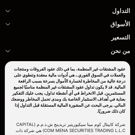
التداول
الأسواق
التسعير
من نحن
عقود المشتقات غير المنظمة، بما في ذلك عقود الفروقات ومنتجات
والعملات في السوق الفوري.، هي أدوات مالية معقدة وتنطوي على
درجة عالية من المخاطرة لخسارة الأموال بسرعة بسبب الرافعة
المالية. قد لا يكون تداول عقود المشتقات غير المنظمة مناسبًا لجميع
المستثمرين. قبل الانخراط في أي أنشطة تداول، يجب عليك التفكير
بعناية في أهداف الاستثمار الخاصة بك ومدى تحمل المخاطر ووضعك
المالي. يرجى البحث عن المشورة المالية المستقلة قبل التداول إذا
كان ذلك ضروريًا.
شركة كابيتال كوم مينا سيكيوريتيز تريدينج ش.ذ.م.م (CAPITAL
COM MENA SECURITIES TRADING L.L.C) هي شركة ذات