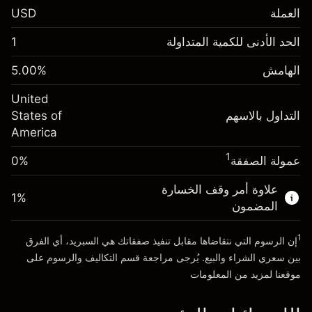
العملة
USD
الهامش. استثمارك
$1,000.00
الحد الأدنى للكمية المتداولة
1
-0.02154
الهامش. استثمارك
$1,000.00
رسم المبيت
%
الهامش
%
5.00
-0.000682
(-$4.31)
رسم المبيت
%
United
حجم التداول مع الرافعة المالية ~ $
$20,000.00
(-$0.14)
التداول بالاسهم
States of
المال من الرافعة المالية ~
$19,000.00
America
حجم التداول مع الرافعة المالية ~ $
$20,000.00
المال من الرافعة المالية ~
$19,000.00
1
عمولة الصفقة
0%
الذهاب إلى المنصة
علاوة أمر وقف الخسارة
الذهاب إلى المنصة
1
%
المضمون
1
إن الرسوم التي نتقاضاها مقابل تنفيذ صفقاتك هي السبريد، أي الفرق
بين سعري الشراء والبيع. يُرجى مراجعة قسم
التكاليف والرسوم
على
موقعنا لمزيد من المعلومات