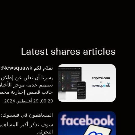
Latest shares articles
نقدّم لكم Newsquawk: بوابتكم الجديدة للأخبار من داخل المنصة
تصميم خدمة موجز الأخبار 
جانب قصص إخبارية مخصصة
المنصة والتطبيق، أينما تح
09:20, 29 أغسطس 2024
المساهمون في فيسبوك: من 
سوف نذكر أكبر المساهمين
التجزئة.