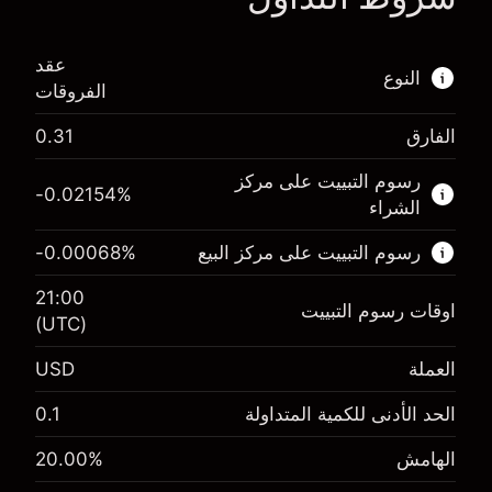
عقد
النوع
الفروقات
الفارق
0.31
هذا السوق المالي متاح للتداول من خلال عقود
الفروقات.
رسوم التبييت على مركز
-0.02154
%
الشراء
اعرف المزيد عن:
رسوم التبييت على مركز البيع
%
-0.00068
عقود الفروقات
21:00
اوقات رسوم التبييت
(UTC)
العملة
USD
الهامش. استثمارك
$1,000.00
-0.02154
الحد الأدنى للكمية المتداولة
0.1
الهامش. استثمارك
$1,000.00
رسم المبيت
%
-0.000682
(-$1.08)
الهامش
%
20.00
رسم المبيت
%
حجم التداول مع الرافعة المالية ~ $
$5,000.00