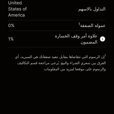
(-$0.03)
United
المال من الرافعة المالية ~
$4,000.00
التداول بالاسهم
States of
حجم التداول مع الرافعة المالية ~ $
$5,000.00
America
المال من الرافعة المالية ~
$4,000.00
الذهاب إلى المنصة
1
عمولة الصفقة
0%
الذهاب إلى المنصة
علاوة أمر وقف الخسارة
1
%
المضمون
1
إن الرسوم التي نتقاضاها مقابل تنفيذ صفقاتك هي السبريد، أي
الفرق بين سعري الشراء والبيع. يُرجى مراجعة قسم
التكاليف
والرسوم
على موقعنا لمزيد من المعلومات