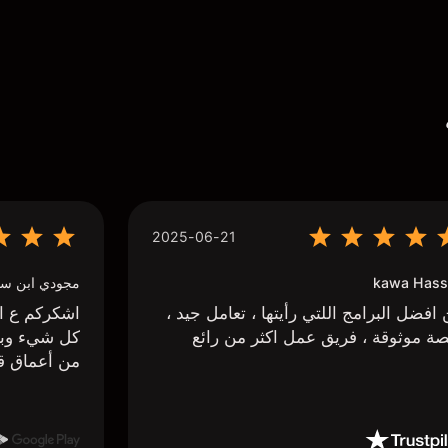
2025-06-21
kawa Hass
مجودي ابن سي
افضل البرامج اللتي رأيتها ، تعامل جيد ،
اشكركم ع اج
ة موثوقة ، فريق عمل اكثر من رائع
كل شيء وبا
من أعماق ق