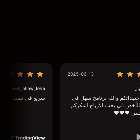
2025-06-13
ال
houssein_allaw_love
تهداتكم والله برنامج سهل في
سريع في تنفيذ الاوا
لأخص في يحب الارباح اشكركم
لبي ❤️❤️❤️