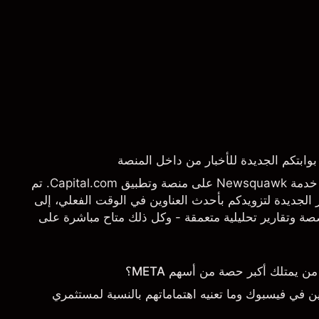
يسرنا أن نعلن عن إطلاق خدمة Newsquawk على منصة وتطبيق Capital.com. تم
الجديدة لتزويدكم بأحدث العناوين في الوقت الفعلي، إلى
 وتقارير تحليلية متعمقة - وكل ذلك متاح مباشرة على
تاجها بالضبط.
يمتلك أكبر حصة من أسهم META؟
 في فيسبوك وما تعنيه اهتماماتهم بالنسبة لمستثمري