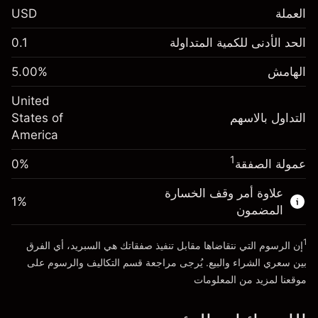
العملة
USD
الهامش. استثمارك
$1,000.00
الحد الأدنى للكمية المتداولة
0.1
-0.021568
الهامش. استثمارك
$1,000.00
رسم المبيت
%
الهامش
%
5.00
-0.000654
(-$4.31)
رسم المبيت
%
United
حجم التداول مع الرافعة المالية ~ $
$20,000.00
(-$0.13)
التداول بالاسهم
States of
المال من الرافعة المالية ~
$19,000.00
America
حجم التداول مع الرافعة المالية ~ $
$20,000.00
المال من الرافعة المالية ~
$19,000.00
1
عمولة الصفقة
0%
الذهاب إلى المنصة
علاوة أمر وقف الخسارة
الذهاب إلى المنصة
1
%
المضمون
1
إن الرسوم التي نتقاضاها مقابل تنفيذ صفقاتك هي السبريد، أي الفرق
بين سعري الشراء والبيع. يُرجى مراجعة قسم
التكاليف والرسوم
على
موقعنا لمزيد من المعلومات