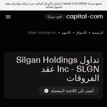
تخضع شركة Capital Com MENA لتداول الأوراق المالية ذ.م.م لرقابة وإشراف هيئة
السوق المالية.
افتح حسابًا
الرئيسية
الأسواق
الأسهم
Silgan Holdings Inc
تداول Silgan Holdings
Inc - SLGN عقد
الفروقات
أضف إلى اللائحة المفضلة