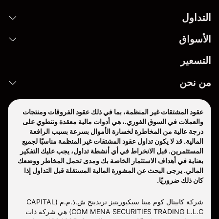
التداول
الأسواق
التسعير
من نحن
عقود المشتقات غير المنظمة، بما في ذلك عقود الفروقات ومنتجات
والعملات في السوق الفوري.، هي أدوات مالية معقدة وتنطوي على
درجة عالية من المخاطرة لخسارة الأموال بسرعة بسبب الرافعة
المالية. قد لا يكون تداول عقود المشتقات غير المنظمة مناسبًا لجميع
المستثمرين. قبل الانخراط في أي أنشطة تداول، يجب عليك التفكير
بعناية في أهداف الاستثمار الخاصة بك ومدى تحمل المخاطر ووضعك
المالي. يرجى البحث عن المشورة المالية المستقلة قبل التداول إذا
كان ذلك ضروريًا.
شركة كابيتال كوم مينا سيكيوريتيز تريدينج ش.ذ.م.م (CAPITAL
COM MENA SECURITIES TRADING L.L.C) هي شركة ذات