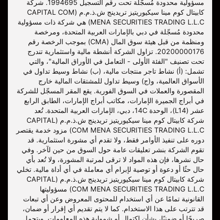
مسؤولية محدودة مُسجّلة تحت رقم التسجيل 1994695. شركة
كابيتال كوم مينا سيكيوريتيز تريدينج ش.ذ.م.م (CAPITAL COM
MENA SECURITIES TRADING L.L.C) هي شركة ذات مسؤولية
محدودة مُسجّلة في دبي بالإمارات العربية المتحدة، ومرخصة
ومنظمة من قبل هيئة سوق المال (CMA) بموجب الرخصة رقم
20200000176. تزاول الشركة أنشطة مالية واستثمارية تندرج
تحت تصنيف "الفئة الأولى - التعامل في الأوراق المالية"، والتي
تشمل: (أ) نشاط تاجر منتجات مالية، (ب) نشاط وسيط تداول في
الأسواق العالمية، و(ج) وسيط تداول للمشتقات المالية خارج
المقصورة والعملات في السوق الفورية. يقع المقر المسجّل للشركة
في أبراج الجميرة الإمارات، مكاتب أبراج الإمارات، الطابق الرابع
عشر (L14)، الوحدة 14C، دبي، الإمارات العربية المتحدة. تُعد
شركة كابيتال كوم مينا سيكيوريتيز تريدينج ش.ذ.م.م (CAPITAL
COM MENA SECURITIES TRADING L.L.C) مزود خدمة يقتصر
دوره على تنفيذ الأوامر فقط، ولا تقدم أي مشورة استثمارية. قد
تقوم الشركة بنشر تعليقات عامة حول السوق من حين لآخر. وفي
حال نشرها، فإن هذه المواد لا ترقى لمرتبة المشورة، ولا تُعد بأي
حال حثًا أو دعوة أو توصية لإبرام أي معاملة في أي أداة مالية. تخلي
شركة كابيتال كوم مينا سيكيوريتيز تريدينج ش.ذ.م.م (CAPITAL
COM MENA SECURITIES TRADING L.L.C) مسؤوليتها
القانونية تمامًا عن أي استخدام للمحتوى المعروض وعن أي تبعات
قد تترتب على هذا الاستخدام. كما لا يتم تقديم أي إقرار أو ضمان،
صريحًا أو ضمنيًا، بشأن اكتمال أو شمولية هذه المعلومات. ويتحمل