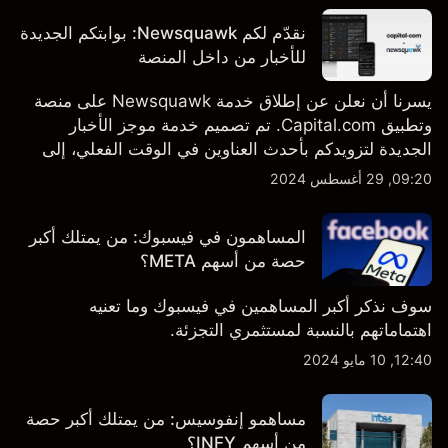
نقدّم لكم Newsquawk: بوابتكم الجديدة
للأخبار من داخل المنصة
يسرنا أن نعلن عن إطلاق خدمة Newsquawk على منصة
وتطبيق Capital.com. تم تصميم خدمة موجز الأخبار
الجديدة لتزويدكم بأحدث العناوين في الوقت الفعلي، إلى
جانب قصص إخبارية مخصصة وتقارير تحليلية متعمقة - وكل
09:20, 29 أغسطس 2024
ذلك متاح مباشرة على المنصة والتطبيق، أينما تحتاجها
بالضبط.
المساهمون في فيسبوك: من يمتلك أكبر
حصة من أسهم META؟
سوف نذكر أكبر المساهمين في فيسبوك وما تعنيه
اهتماماتهم بالنسبة لمستثمري التجزئة.
12:40, 10 مايو 2024
مساهمو إنفوسيس: من يمتلك أكبر حصة
من أسهم INFY؟