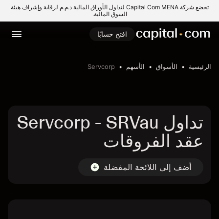
تخضع شركة Capital Com MENA لتداول الأوراق المالية ذ.م.م لرقابة وإشراف هيئة
السوق المالية.
افتح حسابًا
الرئيسية
الأسواق
الأسهم
Servcorp
تداول Servcorp - SRVau
عقد الفروقات
أضف إلى اللائحة المفضلة