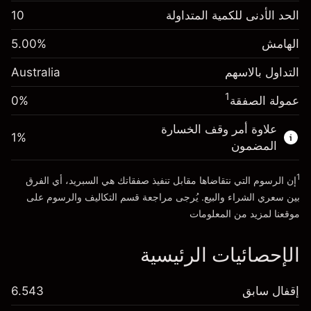
الهامش. استثمارك
A$1,000.00
الحد الأدنى للكمية المتداولة
10
-0.022788
الهامش. استثمارك
A$1,000.00
رسم المبيت
%
الهامش
%
5.00
0.00087
%
(-A$4.56)
رسم المبيت
(A$0.17)
التداول بالاسهم
Australia
حجم التداول مع الرافعة المالية ~ $
A$20,000.00
حجم التداول مع الرافعة المالية ~ $
A$20,000.00
المال من الرافعة المالية ~
A$19,000.00
1
عمولة الصفقة
0%
المال من الرافعة المالية ~
A$19,000.00
علاوة أمر وقف الخسارة
1
%
الذهاب إلى المنصة
المضمون
الذهاب إلى المنصة
1
إن الرسوم التي نتقاضاها مقابل تنفيذ صفقاتك هي السبريد، أي الفرق
بين سعري الشراء والبيع. يُرجى مراجعة قسم
التكاليف والرسوم
على
موقعنا لمزيد من المعلومات
الإحصائيات الرئيسية
إقفال سابق
6.543