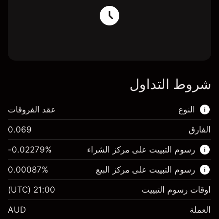
شروط التداول
النوع
عقد الفروقات
الفارق
0.069
هذا السوق المالي متاح للتداول من خلال عقود
رسوم التبييت على مركز الشراء
%
-0.02279
الفروقات.
رسوم التبييت على مركز البيع
%
0.00087
اعرف المزيد عن:
عقود الفروقات
اوقات رسوم التبييت
21:00
(UTC)
العملة
AUD