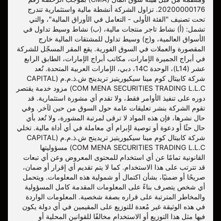
20200000176. تزاول الشركة أنشطة مالية واستثمارية تندرج
تحت تصنيف "الفئة الأولى - التعامل في الأوراق المالية"، والتي
تشمل: (أ) نشاط تاجر منتجات مالية، (ب) نشاط وسيط تداول في
الأسواق العالمية، و(ج) وسيط تداول للمشتقات المالية خارج
المقصورة والعملات في السوق الفورية. يقع المقر المسجّل للشركة
في أبراج الجميرة الإمارات، مكاتب أبراج الإمارات، الطابق الرابع
عشر (L14)، الوحدة 14C، دبي، الإمارات العربية المتحدة. تُعد
شركة كابيتال كوم مينا سيكيوريتيز تريدينج ش.ذ.م.م (CAPITAL
COM MENA SECURITIES TRADING L.L.C) مزود خدمة يقتصر
دوره على تنفيذ الأوامر فقط، ولا تقدم أي مشورة استثمارية. قد
تقوم الشركة بنشر تعليقات عامة حول السوق من حين لآخر. وفي
حال نشرها، فإن هذه المواد لا ترقى لمرتبة المشورة، ولا تُعد بأي
حال حثًا أو دعوة أو توصية لإبرام أي معاملة في أي أداة مالية. تخلي
شركة كابيتال كوم مينا سيكيوريتيز تريدينج ش.ذ.م.م (CAPITAL
COM MENA SECURITIES TRADING L.L.C) مسؤوليتها
القانونية تمامًا عن أي استخدام للمحتوى المعروض وعن أي تبعات
قد تترتب على هذا الاستخدام. كما لا يتم تقديم أي إقرار أو ضمان،
صريحًا أو ضمنيًا، بشأن اكتمال أو شمولية هذه المعلومات. ويتحمل
أي شخص يتصرف بناءً على المعلومات المقدمة كامل المسؤولية
والمخاطر المترتبة على قراره بصفة شخصية. المعلومات الواردة
في هذه الوثيقة غير مُعدة للتوزيع على المقيمين في أي دولة يكون
فيها مثل هذا التوزيع أو الاستخدام مخالفًا للقوانين المحلية أو