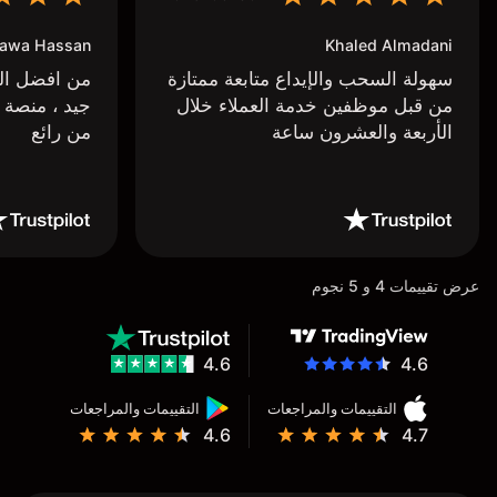
awa Hassan
Khaled Almadani
سهولة السحب والإيداع متابعة ممتازة
من افضل البر
من قبل موظفين خدمة العملاء خلال
جيد ، منصة 
الأربعة والعشرون ساعة
من رائع
عرض تقييمات 4 و 5 نجوم
4.6
4.6
التقييمات والمراجعات
التقييمات والمراجعات
4.6
4.7