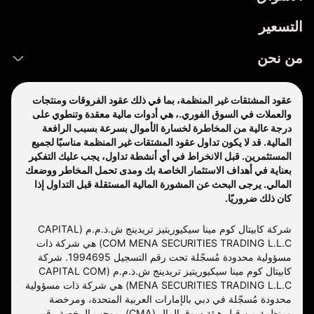
التسعير
من نحن
عقود المشتقات غير المنظمة، بما في ذلك عقود الفروقات ومنتجات
والعملات في السوق الفوري.، هي أدوات مالية معقدة وتنطوي على
درجة عالية من المخاطرة لخسارة الأموال بسرعة بسبب الرافعة
المالية. قد لا يكون تداول عقود المشتقات غير المنظمة مناسبًا لجميع
المستثمرين. قبل الانخراط في أي أنشطة تداول، يجب عليك التفكير
بعناية في أهداف الاستثمار الخاصة بك ومدى تحمل المخاطر ووضعك
المالي. يرجى البحث عن المشورة المالية المستقلة قبل التداول إذا
كان ذلك ضروريًا.
شركة كابيتال كوم مينا سيكيوريتيز تريدينج ش.ذ.م.م (CAPITAL
COM MENA SECURITIES TRADING L.L.C) هي شركة ذات
مسؤولية محدودة مُسجّلة تحت رقم التسجيل 1994695. شركة
كابيتال كوم مينا سيكيوريتيز تريدينج ش.ذ.م.م (CAPITAL COM
MENA SECURITIES TRADING L.L.C) هي شركة ذات مسؤولية
محدودة مُسجّلة في دبي بالإمارات العربية المتحدة، ومرخصة
ومنظمة من قبل هيئة سوق المال (CMA) بموجب الرخصة رقم