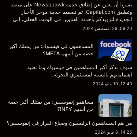
يسرنا أن نعلن عن إطلاق خدمة Newsquawk على منصة
وتطبيق Capital.com. تم تصميم خدمة موجز الأخبار
الجديدة لتزويدكم بأحدث العناوين في الوقت الفعلي، إلى
جانب قصص إخبارية مخصصة وتقارير تحليلية متعمقة - وكل
09:20, 29 أغسطس 2024
ذلك متاح مباشرة على المنصة والتطبيق، أينما تحتاجها
بالضبط.
المساهمون في فيسبوك: من يمتلك أكبر
حصة من أسهم META؟
سوف نذكر أكبر المساهمين في فيسبوك وما تعنيه
اهتماماتهم بالنسبة لمستثمري التجزئة.
12:40, 10 مايو 2024
مساهمو إنفوسيس: من يمتلك أكبر حصة
من أسهم INFY؟
من هم المساهمون الرئيسيون وصناع القرار في إنفوسيس؟
14:25, 8 مايو 2024