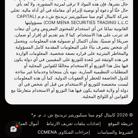
حال نشرها، فإن هذه المواد لا ترقى لمرتبة المشورة، ولا تُعد بأي
حال حثًا أو دعوة أو توصية لإبرام أي معاملة في أي أداة مالية. تخلي
شركة كابيتال كوم مينا سيكيوريتيز تريدينج ش.ذ.م.م (CAPITAL
COM MENA SECURITIES TRADING L.L.C) مسؤوليتها
القانونية تمامًا عن أي استخدام للمحتوى المعروض وعن أي تبعات
قد تترتب على هذا الاستخدام. كما لا يتم تقديم أي إقرار أو ضمان،
صريحًا أو ضمنيًا، بشأن اكتمال أو شمولية هذه المعلومات. ويتحمل
أي شخص يتصرف بناءً على المعلومات المقدمة كامل المسؤولية
والمخاطر المترتبة على قراره بصفة شخصية. المعلومات الواردة
في هذه الوثيقة غير مُعدة للتوزيع على المقيمين في أي دولة يكون
فيها مثل هذا التوزيع أو الاستخدام مخالفًا للقوانين المحلية أو
المتطلبات التنظيمية السارية. ننوه بأن منتجاتنا وخدماتنا غير متاحة
للدول الخاضعة للحظر أو العقوبات الدولية. كما أن هذه المعلومات
ليست مخصصة للتوزيع أو الاستخدام من قبل أي شخص في أي
دولة أو ولاية قضائية يكون فيها هذا التوزيع أو الاستخدام متعارضًا مع
القوانين أو اللوائح المحلية.
©
2026
كابيتال كوم مينا سيكيوريتيز تريدينج ش. ذ. م. م*
خريطة الموقع
إعدادات ملفات تعريف الارتباط
أموال العملاء
الشروط والسياسات
إجراءات الشكاوى CCMENA