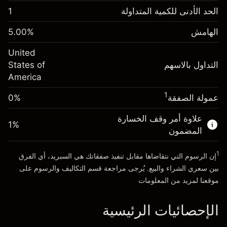
الهامش. استثمارك
$1,000.00
الحد الأدنى للكمية المتداولة
1
-0.021568
الهامش. استثمارك
$1,000.00
رسم المبيت
%
الهامش
%
5.00
-0.000654
(-$4.31)
رسم المبيت
%
United
حجم التداول مع الرافعة المالية ~ $
$20,000.00
(-$0.13)
التداول بالاسهم
States of
المال من الرافعة المالية ~
$19,000.00
America
حجم التداول مع الرافعة المالية ~ $
$20,000.00
المال من الرافعة المالية ~
$19,000.00
1
عمولة الصفقة
0%
الذهاب إلى المنصة
علاوة أمر وقف الخسارة
الذهاب إلى المنصة
1
%
المضمون
1
إن الرسوم التي نتقاضاها مقابل تنفيذ صفقاتك هي السبريد، أي الفرق
بين سعري الشراء والبيع. يُرجى مراجعة قسم
التكاليف والرسوم
على
موقعنا لمزيد من المعلومات
الإحصائيات الرئيسية