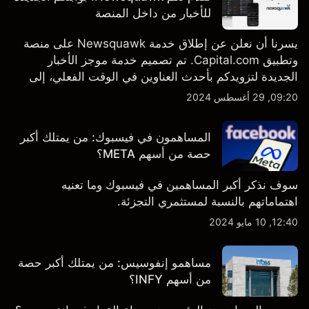
للأخبار من داخل المنصة
يسرنا أن نعلن عن إطلاق خدمة Newsquawk على منصة
وتطبيق Capital.com. تم تصميم خدمة موجز الأخبار
الجديدة لتزويدكم بأحدث العناوين في الوقت الفعلي، إلى
جانب قصص إخبارية مخصصة وتقارير تحليلية متعمقة - وكل
09:20, 29 أغسطس 2024
ذلك متاح مباشرة على المنصة والتطبيق، أينما تحتاجها
بالضبط.
المساهمون في فيسبوك: من يمتلك أكبر
حصة من أسهم META؟
سوف نذكر أكبر المساهمين في فيسبوك وما تعنيه
اهتماماتهم بالنسبة لمستثمري التجزئة.
12:40, 10 مايو 2024
مساهمو إنفوسيس: من يمتلك أكبر حصة
من أسهم INFY؟