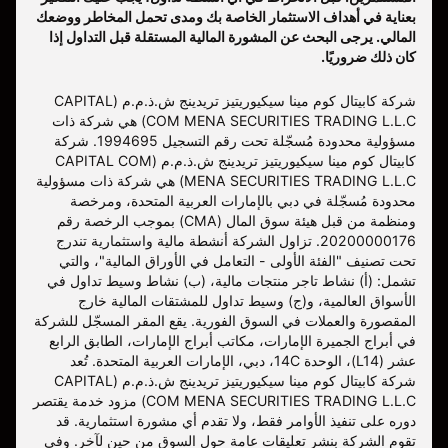
بعناية في أهداف الاستثمار الخاصة بك ومدى تحمل المخاطر ووضعك
المالي. يرجى البحث عن المشورة المالية المستقلة قبل التداول إذا
كان ذلك ضروريًا.
شركة كابيتال كوم مينا سيكيوريتيز تريدينج ش.ذ.م.م (CAPITAL
COM MENA SECURITIES TRADING L.L.C) هي شركة ذات
مسؤولية محدودة مُسجّلة تحت رقم التسجيل 1994695. شركة
كابيتال كوم مينا سيكيوريتيز تريدينج ش.ذ.م.م (CAPITAL COM
MENA SECURITIES TRADING L.L.C) هي شركة ذات مسؤولية
محدودة مُسجّلة في دبي بالإمارات العربية المتحدة، ومرخصة
ومنظمة من قبل هيئة سوق المال (CMA) بموجب الرخصة رقم
20200000176. تزاول الشركة أنشطة مالية واستثمارية تندرج
تحت تصنيف "الفئة الأولى - التعامل في الأوراق المالية"، والتي
تشمل: (أ) نشاط تاجر منتجات مالية، (ب) نشاط وسيط تداول في
الأسواق العالمية، و(ج) وسيط تداول للمشتقات المالية خارج
المقصورة والعملات في السوق الفورية. يقع المقر المسجّل للشركة
في أبراج الجميرة الإمارات، مكاتب أبراج الإمارات، الطابق الرابع
عشر (L14)، الوحدة 14C، دبي، الإمارات العربية المتحدة. تُعد
شركة كابيتال كوم مينا سيكيوريتيز تريدينج ش.ذ.م.م (CAPITAL
COM MENA SECURITIES TRADING L.L.C) مزود خدمة يقتصر
دوره على تنفيذ الأوامر فقط، ولا تقدم أي مشورة استثمارية. قد
تقوم الشركة بنشر تعليقات عامة حول السوق من حين لآخر. وفي