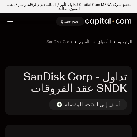
تخضع شركة Capital Com MENA لتداول الأوراق المالية ذ.م.م لرقابة وإشراف هيئة
السوق المالية.
افتح حسابًا
الرئيسية
الأسواق
الأسهم
SanDisk Corp
تداول SanDisk Corp -
SNDK عقد الفروقات
أضف إلى اللائحة المفضلة