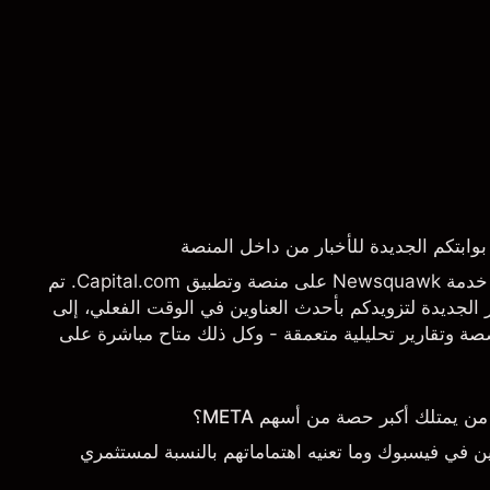
يسرنا أن نعلن عن إطلاق خدمة Newsquawk على منصة وتطبيق Capital.com. تم
الجديدة لتزويدكم بأحدث العناوين في الوقت الفعلي، إلى
 وتقارير تحليلية متعمقة - وكل ذلك متاح مباشرة على
تاجها بالضبط.
يمتلك أكبر حصة من أسهم META؟
 في فيسبوك وما تعنيه اهتماماتهم بالنسبة لمستثمري