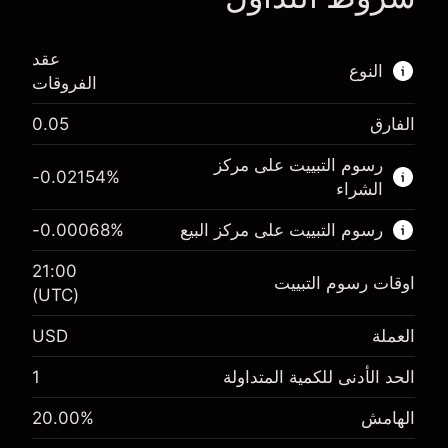
عقد
النوع
الفروقات
الفارق
0.05
هذا السوق المالي متاح للتداول من خلال عقود
الفروقات.
رسوم التبييت على مركز
-0.02154
%
الشراء
اعرف المزيد عن:
رسوم التبييت على مركز البيع
%
-0.00068
عقود الفروقات
21:00
اوقات رسوم التبييت
(UTC)
العملة
USD
الهامش. استثمارك
$1,000.00
-0.02154
الحد الأدنى للكمية المتداولة
1
الهامش. استثمارك
$1,000.00
رسم المبيت
%
-0.000682
(-$1.08)
الهامش
%
20.00
رسم المبيت
%
حجم التداول مع الرافعة المالية ~ $
$5,000.00