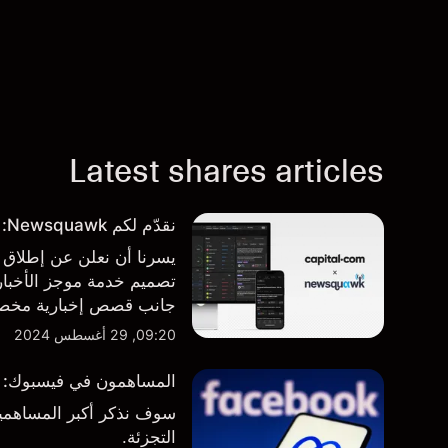
Latest shares articles
نقدّم لكم Newsquawk: بوابتكم الجديدة للأخبار من داخل المنصة
تصميم خدمة موجز الأخبار 
جانب قصص إخبارية مخصصة
المنصة والتطبيق، أينما تح
09:20, 29 أغسطس 2024
المساهمون في فيسبوك: من 
سوف نذكر أكبر المساهمين
التجزئة.