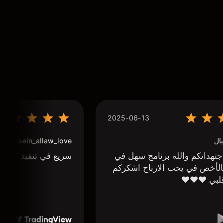
2025-06-13
ال
houssein_allaw_love
تهداتكم والله برنامج سهل في
سريع في تنفيذ الاوا
لأخص في يحب الارباح اشكركم
لبي ❤️❤️❤️