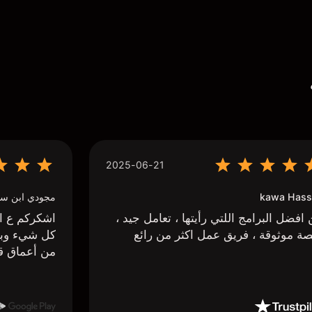
2025-06-21
kawa Hass
مجودي ابن سي
افضل البرامج اللتي رأيتها ، تعامل جيد ،
اشكركم ع اج
ة موثوقة ، فريق عمل اكثر من رائع
كل شيء وبا
من أعماق ق