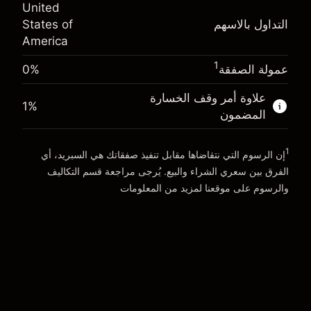
(-$0.03)
United
المال من الرافعة المالية ~
$4,000.00
التداول بالاسهم
States of
حجم التداول مع الرافعة المالية ~ $
$5,000.00
America
المال من الرافعة المالية ~
$4,000.00
الذهاب إلى المنصة
1
عمولة الصفقة
0%
الذهاب إلى المنصة
علاوة أمر وقف الخسارة
1
%
المضمون
1
إن الرسوم التي نتقاضاها مقابل تنفيذ صفقاتك هي السبريد، أي
الفرق بين سعري الشراء والبيع. يُرجى مراجعة قسم
التكاليف
والرسوم
على موقعنا لمزيد من المعلومات