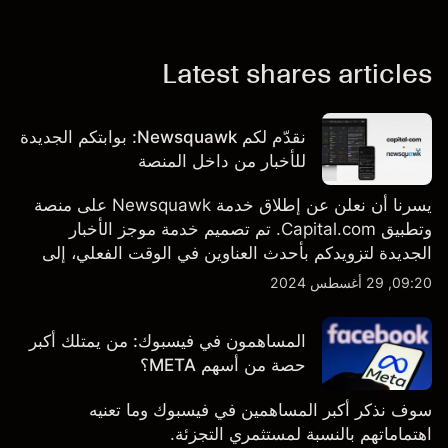
Latest shares articles
نقدّم لكم Newsquawk: بوابتكم الجديدة
للأخبار من داخل المنصة
يسرنا أن نعلن عن إطلاق خدمة Newsquawk على منصة
وتطبيق Capital.com. تم تصميم خدمة موجز الأخبار
الجديدة لتزويدكم بأحدث العناوين في الوقت الفعلي، إلى
جانب قصص إخبارية مخصصة وتقارير تحليلية متعمقة - وكل
09:20, 29 أغسطس 2024
ذلك متاح مباشرة على المنصة والتطبيق، أينما تحتاجها
بالضبط.
المساهمون في فيسبوك: من يمتلك أكبر
حصة من أسهم META؟
سوف نذكر أكبر المساهمين في فيسبوك وما تعنيه
اهتماماتهم بالنسبة لمستثمري التجزئة.