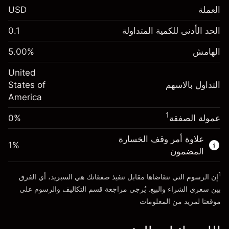
العملة
USD
الهامش. استثمارك
$1,000.00
الحد الأدنى للكمية المتداولة
0.1
-0.021568
الهامش. استثمارك
$1,000.00
رسم المبيت
%
الهامش
%
5.00
-0.000654
(-$4.31)
رسم المبيت
%
United
حجم التداول مع الرافعة المالية ~ $
$20,000.00
(-$0.13)
التداول بالاسهم
States of
المال من الرافعة المالية ~
$19,000.00
America
حجم التداول مع الرافعة المالية ~ $
$20,000.00
المال من الرافعة المالية ~
$19,000.00
1
عمولة الصفقة
0%
الذهاب إلى المنصة
علاوة أمر وقف الخسارة
الذهاب إلى المنصة
1
%
المضمون
1
إن الرسوم التي نتقاضاها مقابل تنفيذ صفقاتك هي السبريد، أي الفرق
بين سعري الشراء والبيع. يُرجى مراجعة قسم
التكاليف والرسوم
على
موقعنا لمزيد من المعلومات