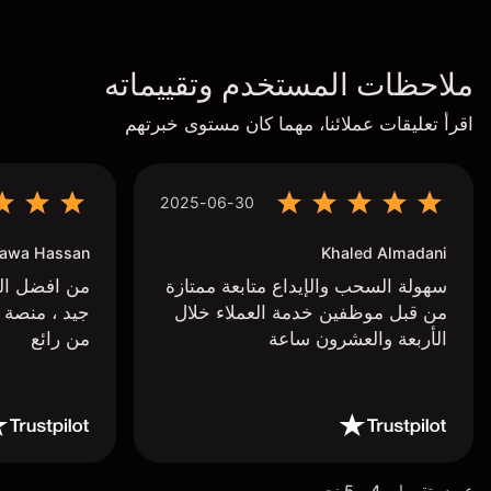
ملاحظات المستخدم وتقييماته
اقرأ تعليقات عملائنا، مهما كان مستوى خبرتهم
2025-06-30
awa Hassan
Khaled Almadani
سهولة السحب والإيداع متابعة ممتازة
من افضل البر
من قبل موظفين خدمة العملاء خلال
جيد ، منصة 
الأربعة والعشرون ساعة
من رائع
عرض تقييمات 4 و 5 نجوم