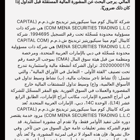
المالي. يرجى البحث عن المشورة المالية المستقلة قبل التداول إذا
كان ذلك ضروريًا.
شركة كابيتال كوم مينا سيكيوريتيز تريدينج ش.ذ.م.م (CAPITAL
COM MENA SECURITIES TRADING L.L.C) هي شركة ذات
مسؤولية محدودة مُسجّلة تحت رقم التسجيل 1994695. شركة
كابيتال كوم مينا سيكيوريتيز تريدينج ش.ذ.م.م (CAPITAL COM
MENA SECURITIES TRADING L.L.C) هي شركة ذات مسؤولية
محدودة مُسجّلة في دبي بالإمارات العربية المتحدة، ومرخصة
ومنظمة من قبل هيئة سوق المال (CMA) بموجب الرخصة رقم
20200000176. تزاول الشركة أنشطة مالية واستثمارية تندرج
تحت تصنيف "الفئة الأولى - التعامل في الأوراق المالية"، والتي
تشمل: (أ) نشاط تاجر منتجات مالية، (ب) نشاط وسيط تداول في
الأسواق العالمية، و(ج) وسيط تداول للمشتقات المالية خارج
المقصورة والعملات في السوق الفورية. يقع المقر المسجّل للشركة
في أبراج الجميرة الإمارات، مكاتب أبراج الإمارات، الطابق الرابع
عشر (L14)، الوحدة 14C، دبي، الإمارات العربية المتحدة. تُعد
شركة كابيتال كوم مينا سيكيوريتيز تريدينج ش.ذ.م.م (CAPITAL
COM MENA SECURITIES TRADING L.L.C) مزود خدمة يقتصر
دوره على تنفيذ الأوامر فقط، ولا تقدم أي مشورة استثمارية. قد
تقوم الشركة بنشر تعليقات عامة حول السوق من حين لآخر. وفي
حال نشرها، فإن هذه المواد لا ترقى لمرتبة المشورة، ولا تُعد بأي