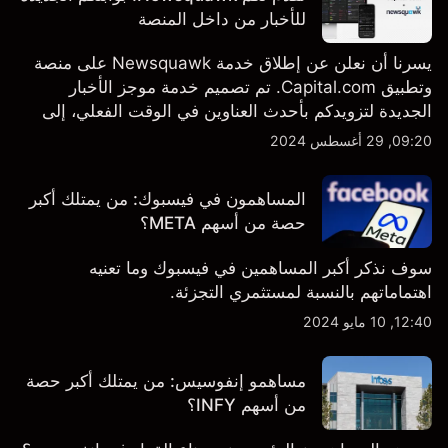
للأخبار من داخل المنصة
يسرنا أن نعلن عن إطلاق خدمة Newsquawk على منصة
وتطبيق Capital.com. تم تصميم خدمة موجز الأخبار
الجديدة لتزويدكم بأحدث العناوين في الوقت الفعلي، إلى
جانب قصص إخبارية مخصصة وتقارير تحليلية متعمقة - وكل
09:20, 29 أغسطس 2024
ذلك متاح مباشرة على المنصة والتطبيق، أينما تحتاجها
بالضبط.
المساهمون في فيسبوك: من يمتلك أكبر
حصة من أسهم META؟
سوف نذكر أكبر المساهمين في فيسبوك وما تعنيه
اهتماماتهم بالنسبة لمستثمري التجزئة.
12:40, 10 مايو 2024
مساهمو إنفوسيس: من يمتلك أكبر حصة
من أسهم INFY؟