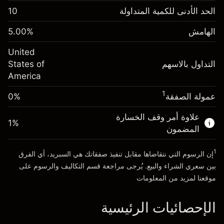
الهامش. استثمارك
$1,000.00
الحد الأدنى للكمية المتداولة
10
-0.021568
الهامش. استثمارك
$1,000.00
رسم المبيت
%
الهامش
%
5.00
-0.000654
(-$4.31)
رسم المبيت
%
United
حجم التداول مع الرافعة المالية ~ $
$20,000.00
(-$0.13)
التداول بالاسهم
States of
المال من الرافعة المالية ~
$19,000.00
America
حجم التداول مع الرافعة المالية ~ $
$20,000.00
المال من الرافعة المالية ~
$19,000.00
1
عمولة الصفقة
0%
الذهاب إلى المنصة
علاوة أمر وقف الخسارة
الذهاب إلى المنصة
1
%
المضمون
1
إن الرسوم التي نتقاضاها مقابل تنفيذ صفقاتك هي السبريد، أي الفرق
بين سعري الشراء والبيع. يُرجى مراجعة قسم
التكاليف والرسوم
على
موقعنا لمزيد من المعلومات
الإحصائيات الرئيسية