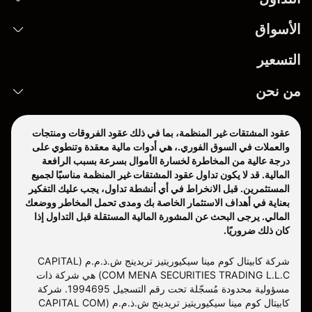
الأسواق
التسعير
من نحن
عقود المشتقات غير المنظمة، بما في ذلك عقود الفروقات ومنتجات
والعملات في السوق الفوري.، هي أدوات مالية معقدة وتنطوي على
درجة عالية من المخاطرة لخسارة الأموال بسرعة بسبب الرافعة
المالية. قد لا يكون تداول عقود المشتقات غير المنظمة مناسبًا لجميع
المستثمرين. قبل الانخراط في أي أنشطة تداول، يجب عليك التفكير
بعناية في أهداف الاستثمار الخاصة بك ومدى تحمل المخاطر ووضعك
المالي. يرجى البحث عن المشورة المالية المستقلة قبل التداول إذا
كان ذلك ضروريًا.
شركة كابيتال كوم مينا سيكيوريتيز تريدينج ش.ذ.م.م (CAPITAL
COM MENA SECURITIES TRADING L.L.C) هي شركة ذات
مسؤولية محدودة مُسجّلة تحت رقم التسجيل 1994695. شركة
كابيتال كوم مينا سيكيوريتيز تريدينج ش.ذ.م.م (CAPITAL COM