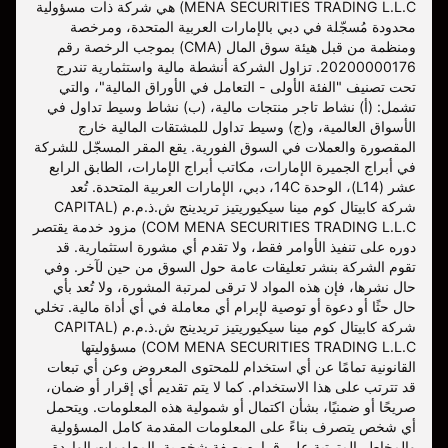
MENA SECURITIES TRADING L.L.C) هي شركة ذات مسؤولية
محدودة مُسجّلة في دبي بالإمارات العربية المتحدة، ومرخصة
ومنظمة من قبل هيئة سوق المال (CMA) بموجب الرخصة رقم
20200000176. تزاول الشركة أنشطة مالية واستثمارية تندرج
تحت تصنيف "الفئة الأولى - التعامل في الأوراق المالية"، والتي
تشمل: (أ) نشاط تاجر منتجات مالية، (ب) نشاط وسيط تداول في
الأسواق العالمية، و(ج) وسيط تداول للمشتقات المالية خارج
المقصورة والعملات في السوق الفورية. يقع المقر المسجّل للشركة
في أبراج الجميرة الإمارات، مكاتب أبراج الإمارات، الطابق الرابع
عشر (L14)، الوحدة 14C، دبي، الإمارات العربية المتحدة. تُعد
شركة كابيتال كوم مينا سيكيوريتيز تريدينج ش.ذ.م.م (CAPITAL
COM MENA SECURITIES TRADING L.L.C) مزود خدمة يقتصر
دوره على تنفيذ الأوامر فقط، ولا تقدم أي مشورة استثمارية. قد
تقوم الشركة بنشر تعليقات عامة حول السوق من حين لآخر. وفي
حال نشرها، فإن هذه المواد لا ترقى لمرتبة المشورة، ولا تُعد بأي
حال حثًا أو دعوة أو توصية لإبرام أي معاملة في أي أداة مالية. تخلي
شركة كابيتال كوم مينا سيكيوريتيز تريدينج ش.ذ.م.م (CAPITAL
COM MENA SECURITIES TRADING L.L.C) مسؤوليتها
القانونية تمامًا عن أي استخدام للمحتوى المعروض وعن أي تبعات
قد تترتب على هذا الاستخدام. كما لا يتم تقديم أي إقرار أو ضمان،
صريحًا أو ضمنيًا، بشأن اكتمال أو شمولية هذه المعلومات. ويتحمل
أي شخص يتصرف بناءً على المعلومات المقدمة كامل المسؤولية
والمخاطر المترتبة على قراره بصفة شخصية. المعلومات الواردة