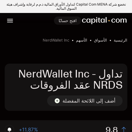
تخضع شركة Capital Com MENA لتداول الأوراق المالية ذ.م.م لرقابة وإشراف هيئة
السوق المالية.
افتح حسابًا
الرئيسية
الأسواق
الأسهم
NerdWallet Inc
تداول NerdWallet Inc -
NRDS عقد الفروقات
أضف إلى اللائحة المفضلة
9.8
+11.87%