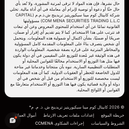
حال نشرها، فإن هذه المواد لا ترقى لمرتبة المشورة، ولا تُعد بأي
حال حثًا أو دعوة أو توصية لإبرام أي معاملة في أي أداة مالية. تخلي
شركة كابيتال كوم مينا سيكيوريتيز تريدينج ش.ذ.م.م (CAPITAL
COM MENA SECURITIES TRADING L.L.C) مسؤوليتها
القانونية تمامًا عن أي استخدام للمحتوى المعروض وعن أي تبعات
قد تترتب على هذا الاستخدام. كما لا يتم تقديم أي إقرار أو ضمان،
صريحًا أو ضمنيًا، بشأن اكتمال أو شمولية هذه المعلومات. ويتحمل
أي شخص يتصرف بناءً على المعلومات المقدمة كامل المسؤولية
والمخاطر المترتبة على قراره بصفة شخصية. المعلومات الواردة
في هذه الوثيقة غير مُعدة للتوزيع على المقيمين في أي دولة يكون
فيها مثل هذا التوزيع أو الاستخدام مخالفًا للقوانين المحلية أو
المتطلبات التنظيمية السارية. ننوه بأن منتجاتنا وخدماتنا غير متاحة
للدول الخاضعة للحظر أو العقوبات الدولية. كما أن هذه المعلومات
ليست مخصصة للتوزيع أو الاستخدام من قبل أي شخص في أي
دولة أو ولاية قضائية يكون فيها هذا التوزيع أو الاستخدام متعارضًا مع
القوانين أو اللوائح المحلية.
©
2026
كابيتال كوم مينا سيكيوريتيز تريدينج ش. ذ. م. م*
خريطة الموقع
إعدادات ملفات تعريف الارتباط
أموال العملاء
الشروط والسياسات
إجراءات الشكاوى CCMENA