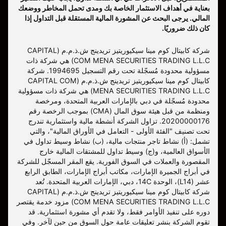
بعناية في أهداف الاستثمار الخاصة بك ومدى تحمل المخاطر ووضعك
المالي. يرجى البحث عن المشورة المالية المستقلة قبل التداول إذا
كان ذلك ضروريًا.
شركة كابيتال كوم مينا سيكيوريتيز تريدينج ش.ذ.م.م (CAPITAL
COM MENA SECURITIES TRADING L.L.C) هي شركة ذات
مسؤولية محدودة مُسجّلة تحت رقم التسجيل 1994695. شركة
كابيتال كوم مينا سيكيوريتيز تريدينج ش.ذ.م.م (CAPITAL COM
MENA SECURITIES TRADING L.L.C) هي شركة ذات مسؤولية
محدودة مُسجّلة في دبي بالإمارات العربية المتحدة، ومرخصة
ومنظمة من قبل هيئة سوق المال (CMA) بموجب الرخصة رقم
20200000176. تزاول الشركة أنشطة مالية واستثمارية تندرج
تحت تصنيف "الفئة الأولى - التعامل في الأوراق المالية"، والتي
تشمل: (أ) نشاط تاجر منتجات مالية، (ب) نشاط وسيط تداول في
الأسواق العالمية، و(ج) وسيط تداول للمشتقات المالية خارج
المقصورة والعملات في السوق الفورية. يقع المقر المسجّل للشركة
في أبراج الجميرة الإمارات، مكاتب أبراج الإمارات، الطابق الرابع
عشر (L14)، الوحدة 14C، دبي، الإمارات العربية المتحدة. تُعد
شركة كابيتال كوم مينا سيكيوريتيز تريدينج ش.ذ.م.م (CAPITAL
COM MENA SECURITIES TRADING L.L.C) مزود خدمة يقتصر
دوره على تنفيذ الأوامر فقط، ولا تقدم أي مشورة استثمارية. قد
تقوم الشركة بنشر تعليقات عامة حول السوق من حين لآخر. وفي