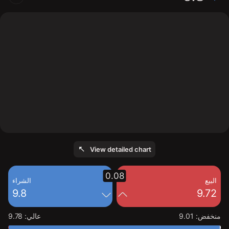
The chart shows the NRDS stock price data over the
last 1 day, with a current price of 9.8, a high of 9.78,
and a low of 9.01.
View detailed chart
0.08
البيع
الشراء
9.8
9.72
منخفض
:
9.01
عالي
:
9.78