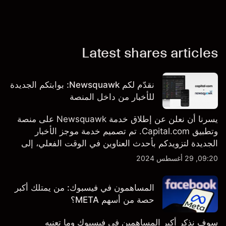
Latest shares articles
نقدّم لكم Newsquawk: بوابتكم الجديدة
للأخبار من داخل المنصة
يسرنا أن نعلن عن إطلاق خدمة Newsquawk على منصة
وتطبيق Capital.com. تم تصميم خدمة موجز الأخبار
الجديدة لتزويدكم بأحدث العناوين في الوقت الفعلي، إلى
جانب قصص إخبارية مخصصة وتقارير تحليلية متعمقة - وكل
09:20, 29 أغسطس 2024
ذلك متاح مباشرة على المنصة والتطبيق، أينما تحتاجها
بالضبط.
المساهمون في فيسبوك: من يمتلك أكبر
حصة من أسهم META؟
سوف نذكر أكبر المساهمين في فيسبوك وما تعنيه