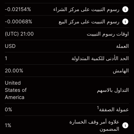
هذا السوق المالي متاح للتداول من خلال عقود
رسوم التبييت على مركز الشراء
%
-0.02154
الفروقات.
رسوم التبييت على مركز البيع
%
-0.00068
اعرف المزيد عن:
عقود الفروقات
اوقات رسوم التبييت
21:00
(UTC)
العملة
USD
الهامش. استثمارك
$1,000.00
الحد الأدنى للكمية المتداولة
1
-0.02154
الهامش. استثمارك
$1,000.00
رسم المبيت
%
الهامش
%
20.00
-0.000682
(-$1.08)
رسم المبيت
%
United
حجم التداول مع الرافعة المالية ~ $
$5,000.00
(-$0.03)
التداول بالاسهم
States of
المال من الرافعة المالية ~
$4,000.00
America
حجم التداول مع الرافعة المالية ~ $
$5,000.00
المال من الرافعة المالية ~
$4,000.00
1
عمولة الصفقة
0%
الذهاب إلى المنصة
علاوة أمر وقف الخسارة
الذهاب إلى المنصة
1
%
المضمون