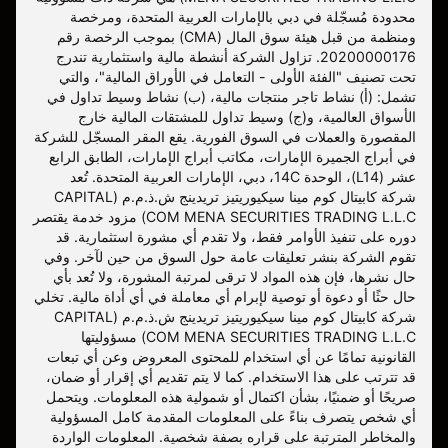
محدودة مُسجّلة في دبي بالإمارات العربية المتحدة، ومرخصة
ومنظمة من قبل هيئة سوق المال (CMA) بموجب الرخصة رقم
20200000176. تزاول الشركة أنشطة مالية واستثمارية تندرج
تحت تصنيف "الفئة الأولى - التعامل في الأوراق المالية"، والتي
تشمل: (أ) نشاط تاجر منتجات مالية، (ب) نشاط وسيط تداول في
الأسواق العالمية، و(ج) وسيط تداول للمشتقات المالية خارج
المقصورة والعملات في السوق الفورية. يقع المقر المسجّل للشركة
في أبراج الجميرة الإمارات، مكاتب أبراج الإمارات، الطابق الرابع
عشر (L14)، الوحدة 14C، دبي، الإمارات العربية المتحدة. تُعد
شركة كابيتال كوم مينا سيكيوريتيز تريدينج ش.ذ.م.م (CAPITAL
COM MENA SECURITIES TRADING L.L.C) مزود خدمة يقتصر
دوره على تنفيذ الأوامر فقط، ولا تقدم أي مشورة استثمارية. قد
تقوم الشركة بنشر تعليقات عامة حول السوق من حين لآخر. وفي
حال نشرها، فإن هذه المواد لا ترقى لمرتبة المشورة، ولا تُعد بأي
حال حثًا أو دعوة أو توصية لإبرام أي معاملة في أي أداة مالية. تخلي
شركة كابيتال كوم مينا سيكيوريتيز تريدينج ش.ذ.م.م (CAPITAL
COM MENA SECURITIES TRADING L.L.C) مسؤوليتها
القانونية تمامًا عن أي استخدام للمحتوى المعروض وعن أي تبعات
قد تترتب على هذا الاستخدام. كما لا يتم تقديم أي إقرار أو ضمان،
صريحًا أو ضمنيًا، بشأن اكتمال أو شمولية هذه المعلومات. ويتحمل
أي شخص يتصرف بناءً على المعلومات المقدمة كامل المسؤولية
والمخاطر المترتبة على قراره بصفة شخصية. المعلومات الواردة