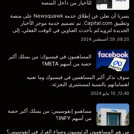
للأخبار من داخل المنصة
يسرنا أن نعلن عن إطلاق خدمة Newsquawk على منصة
وتطبيق Capital.com. تم تصميم خدمة موجز الأخبار
الجديدة لتزويدكم بأحدث العناوين في الوقت الفعلي، إلى
جانب قصص إخبارية مخصصة وتقارير تحليلية متعمقة - وكل
09:20, 29 أغسطس 2024
ذلك متاح مباشرة على المنصة والتطبيق، أينما تحتاجها
بالضبط.
المساهمون في فيسبوك: من يمتلك أكبر
حصة من أسهم META؟
سوف نذكر أكبر المساهمين في فيسبوك وما تعنيه
اهتماماتهم بالنسبة لمستثمري التجزئة.
12:40, 10 مايو 2024
مساهمو إنفوسيس: من يمتلك أكبر حصة
من أسهم INFY؟
من هم المساهمون الرئيسيون وصناع القرار في إنفوسيس؟