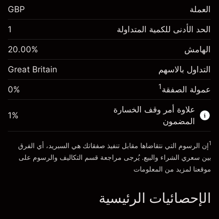
العملة
GBP
الهامش. استثمارك
£1,000.00
الحد الأدنى للكمية المتداولة
1
-0.021273
الهامش. استثمارك
£1,000.00
رسم المبيت
%
الهامش
%
20.00
-0.000645
(-£1.06)
رسم المبيت
%
التداول بالاسهم
Great Britain
حجم التداول مع الرافعة المالية ~ $
£5,000.00
(-£0.03)
المال من الرافعة المالية ~
£4,000.00
1
عمولة الصفقة
0%
حجم التداول مع الرافعة المالية ~ $
£5,000.00
المال من الرافعة المالية ~
£4,000.00
علاوة أمر وقف الخسارة
1
%
الذهاب إلى المنصة
المضمون
الذهاب إلى المنصة
1
إن الرسوم التي نتقاضاها مقابل تنفيذ صفقاتك هي السبريد، أي الفرق
بين سعري الشراء والبيع. يُرجى مراجعة قسم
التكاليف والرسوم
على
موقعنا لمزيد من المعلومات
الإحصائيات الرئيسية