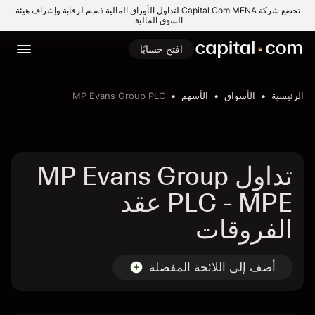
تخضع شركة Capital Com MENA لتداول الأوراق المالية ذ.م.م لرقابة وإشراف هيئة
السوق المالية.
افتح حسابًا
الرئيسية
الأسواق
الأسهم
MP Evans Group PLC
تداول MP Evans Group
PLC - MPE عقد
الفروقات
أضف إلى اللائحة المفضلة