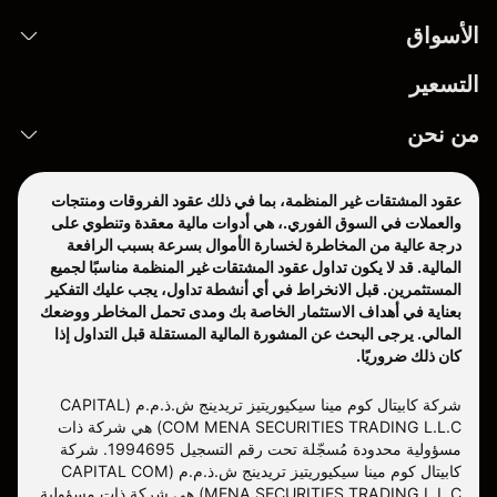
الأسواق
التسعير
من نحن
عقود المشتقات غير المنظمة، بما في ذلك عقود الفروقات ومنتجات
والعملات في السوق الفوري.، هي أدوات مالية معقدة وتنطوي على
درجة عالية من المخاطرة لخسارة الأموال بسرعة بسبب الرافعة
المالية. قد لا يكون تداول عقود المشتقات غير المنظمة مناسبًا لجميع
المستثمرين. قبل الانخراط في أي أنشطة تداول، يجب عليك التفكير
بعناية في أهداف الاستثمار الخاصة بك ومدى تحمل المخاطر ووضعك
المالي. يرجى البحث عن المشورة المالية المستقلة قبل التداول إذا
كان ذلك ضروريًا.
شركة كابيتال كوم مينا سيكيوريتيز تريدينج ش.ذ.م.م (CAPITAL
COM MENA SECURITIES TRADING L.L.C) هي شركة ذات
مسؤولية محدودة مُسجّلة تحت رقم التسجيل 1994695. شركة
كابيتال كوم مينا سيكيوريتيز تريدينج ش.ذ.م.م (CAPITAL COM
MENA SECURITIES TRADING L.L.C) هي شركة ذات مسؤولية