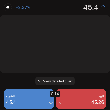
45.4
+2.37%
The chart shows the DFTX stock price data over the
last 1 day, with a current price of 45.4, a high of 45.73,
and a low of 44.25.
View detailed chart
0.14
البيع
الشراء
45.4
45.26