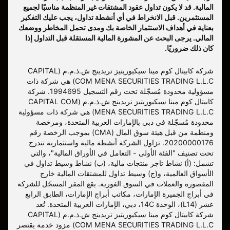
المالية. قد لا يكون تداول عقود المشتقات غير المنظمة مناسبًا لجميع
المستثمرين. قبل الانخراط في أي أنشطة تداول، يجب عليك التفكير
بعناية في أهداف الاستثمار الخاصة بك ومدى تحمل المخاطر ووضعك
المالي. يرجى البحث عن المشورة المالية المستقلة قبل التداول إذا
كان ذلك ضروريًا.
شركة كابيتال كوم مينا سيكيوريتيز تريدينج ش.ذ.م.م (CAPITAL
COM MENA SECURITIES TRADING L.L.C) هي شركة ذات
مسؤولية محدودة مُسجّلة تحت رقم التسجيل 1994695. شركة
كابيتال كوم مينا سيكيوريتيز تريدينج ش.ذ.م.م (CAPITAL COM
MENA SECURITIES TRADING L.L.C) هي شركة ذات مسؤولية
محدودة مُسجّلة في دبي بالإمارات العربية المتحدة، ومرخصة
ومنظمة من قبل هيئة سوق المال (CMA) بموجب الرخصة رقم
20200000176. تزاول الشركة أنشطة مالية واستثمارية تندرج
تحت تصنيف "الفئة الأولى - التعامل في الأوراق المالية"، والتي
تشمل: (أ) نشاط تاجر منتجات مالية، (ب) نشاط وسيط تداول في
الأسواق العالمية، و(ج) وسيط تداول للمشتقات المالية خارج
المقصورة والعملات في السوق الفورية. يقع المقر المسجّل للشركة
في أبراج الجميرة الإمارات، مكاتب أبراج الإمارات، الطابق الرابع
عشر (L14)، الوحدة 14C، دبي، الإمارات العربية المتحدة. تُعد
شركة كابيتال كوم مينا سيكيوريتيز تريدينج ش.ذ.م.م (CAPITAL
COM MENA SECURITIES TRADING L.L.C) مزود خدمة يقتصر