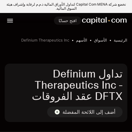
تخضع شركة Capital Com MENA لتداول الأوراق المالية ذ.م.م لرقابة وإشراف هيئة
السوق المالية.
افتح حسابًا
الرئيسية
الأسواق
الأسهم
Definium Therapeutics Inc
تداول Definium
Therapeutics Inc -
DFTX عقد الفروقات
أضف إلى اللائحة المفضلة