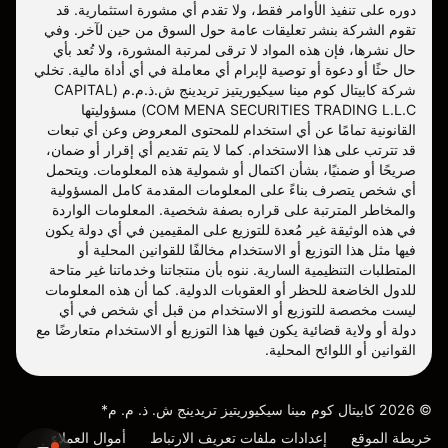
دوره على تنفيذ الأوامر فقط، ولا تقدم أي مشورة استثمارية. قد
تقوم الشركة بنشر تعليقات عامة حول السوق من حين لآخر. وفي
حال نشرها، فإن هذه المواد لا ترقى لمرتبة المشورة، ولا تُعد بأي
حال حثًا أو دعوة أو توصية لإبرام أي معاملة في أي أداة مالية. تخلي
شركة كابيتال كوم مينا سيكيوريتيز تريدينج ش.ذ.م.م (CAPITAL
COM MENA SECURITIES TRADING L.L.C) مسؤوليتها
القانونية تمامًا عن أي استخدام للمحتوى المعروض وعن أي تبعات
قد تترتب على هذا الاستخدام. كما لا يتم تقديم أي إقرار أو ضمان،
صريحًا أو ضمنيًا، بشأن اكتمال أو شمولية هذه المعلومات. ويتحمل
أي شخص يتصرف بناءً على المعلومات المقدمة كامل المسؤولية
والمخاطر المترتبة على قراره بصفة شخصية. المعلومات الواردة
في هذه الوثيقة غير مُعدة للتوزيع على المقيمين في أي دولة يكون
فيها مثل هذا التوزيع أو الاستخدام مخالفًا للقوانين المحلية أو
المتطلبات التنظيمية السارية. ننوه بأن منتجاتنا وخدماتنا غير متاحة
للدول الخاضعة للحظر أو العقوبات الدولية. كما أن هذه المعلومات
ليست مخصصة للتوزيع أو الاستخدام من قبل أي شخص في أي
دولة أو ولاية قضائية يكون فيها هذا التوزيع أو الاستخدام متعارضًا مع
القوانين أو اللوائح المحلية.
©
2026
كابيتال كوم مينا سيكيوريتيز تريدينج ش. ذ. م. م*
خريطة الموقع
إعدادات ملفات تعريف الارتباط
أموال العملاء