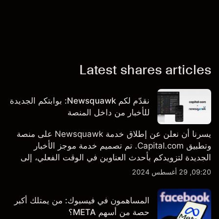
Latest shares articles
نقدّم لكم Newsquawk: بوابتكم الجديدة
للأخبار من داخل المنصة
يسرنا أن نعلن عن إطلاق خدمة Newsquawk على منصة
وتطبيق Capital.com. تم تصميم خدمة موجز الأخبار
الجديدة لتزويدكم بأحدث العناوين في الوقت الفعلي، إلى
جانب قصص إخبارية مخصصة وتقارير تحليلية متعمقة - وكل
09:20, 29 أغسطس 2024
ذلك متاح مباشرة على المنصة والتطبيق، أينما تحتاجها
بالضبط.
المساهمون في فيسبوك: من يمتلك أكبر
حصة من أسهم META؟