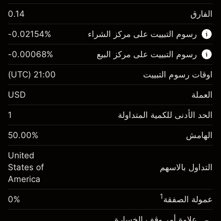
الفارق
0.14
هذا السوق المالي متاح للتداول من خلال عقود
رسوم التبييت على مركز الشراء
%
-0.02154
الفروقات.
رسوم التبييت على مركز البيع
%
-0.00068
اعرف المزيد عن:
عقود الفروقات
اوقات رسوم التبييت
21:00
(UTC)
العملة
USD
الهامش. استثمارك
$1,000.00
الحد الأدنى للكمية المتداولة
1
-0.02154
الهامش. استثمارك
$1,000.00
رسم المبيت
%
الهامش
%
50.00
-0.000682
(-$0.43)
رسم المبيت
%
United
حجم التداول مع الرافعة المالية ~ $
$2,000.00
(-$0.01)
التداول بالاسهم
States of
المال من الرافعة المالية ~
$1,000.00
America
حجم التداول مع الرافعة المالية ~ $
$2,000.00
المال من الرافعة المالية ~
$1,000.00
1
عمولة الصفقة
0%
الذهاب إلى المنصة
علاوة أمر وقف الخسارة