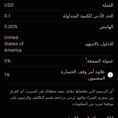
العملة
USD
الهامش. استثمارك
$1,000.00
الحد الأدنى للكمية المتداولة
0.1
-0.021568
الهامش. استثمارك
$1,000.00
رسم المبيت
%
الهامش
%
5.00
-0.000654
(-$4.31)
رسم المبيت
%
United
حجم التداول مع الرافعة المالية ~ $
$20,000.00
(-$0.13)
التداول بالاسهم
States of
المال من الرافعة المالية ~
$19,000.00
America
حجم التداول مع الرافعة المالية ~ $
$20,000.00
المال من الرافعة المالية ~
$19,000.00
1
عمولة الصفقة
0%
الذهاب إلى المنصة
علاوة أمر وقف الخسارة
الذهاب إلى المنصة
1
%
المضمون
1
إن الرسوم التي نتقاضاها مقابل تنفيذ صفقاتك هي السبريد، أي الفرق
بين سعري الشراء والبيع. يُرجى مراجعة قسم
التكاليف والرسوم
على
موقعنا لمزيد من المعلومات