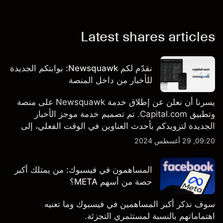
Latest shares articles
نقدّم لكم Newsquawk: بوابتكم الجديدة
للأخبار من داخل المنصة
يسرنا أن نعلن عن إطلاق خدمة Newsquawk على منصة
وتطبيق Capital.com. تم تصميم خدمة موجز الأخبار
الجديدة لتزويدكم بأحدث العناوين في الوقت الفعلي، إلى
جانب قصص إخبارية مخصصة وتقارير تحليلية متعمقة - وكل
09:20, 29 أغسطس 2024
ذلك متاح مباشرة على المنصة والتطبيق، أينما تحتاجها
بالضبط.
المساهمون في فيسبوك: من يمتلك أكبر
حصة من أسهم META؟
سوف نذكر أكبر المساهمين في فيسبوك وما تعنيه
اهتماماتهم بالنسبة لمستثمري التجزئة.