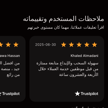
ملاحظات المستخدم وتقييماته
اقرأ تعليقات عملائنا، مهما كان مستوى خبرتهم
2025-06-30
awa Hassan
Khaled Almadani
سهولة السحب والإيداع متابعة ممتازة
من افضل البر
من قبل موظفين خدمة العملاء خلال
جيد ، منصة 
الأربعة والعشرون ساعة
من رائع
عرض تقييمات 4 و 5 نجوم