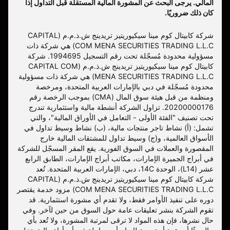
المالي. يرجى البحث عن المشورة المالية المستقلة قبل التداول إذا
كان ذلك ضروريًا.
شركة كابيتال كوم مينا سيكيوريتيز تريدينج ش.ذ.م.م (CAPITAL
COM MENA SECURITIES TRADING L.L.C) هي شركة ذات
مسؤولية محدودة مُسجّلة تحت رقم التسجيل 1994695. شركة
كابيتال كوم مينا سيكيوريتيز تريدينج ش.ذ.م.م (CAPITAL COM
MENA SECURITIES TRADING L.L.C) هي شركة ذات مسؤولية
محدودة مُسجّلة في دبي بالإمارات العربية المتحدة، ومرخصة
ومنظمة من قبل هيئة سوق المال (CMA) بموجب الرخصة رقم
20200000176. تزاول الشركة أنشطة مالية واستثمارية تندرج
تحت تصنيف "الفئة الأولى - التعامل في الأوراق المالية"، والتي
تشمل: (أ) نشاط تاجر منتجات مالية، (ب) نشاط وسيط تداول في
الأسواق العالمية، و(ج) وسيط تداول للمشتقات المالية خارج
المقصورة والعملات في السوق الفورية. يقع المقر المسجّل للشركة
في أبراج الجميرة الإمارات، مكاتب أبراج الإمارات، الطابق الرابع
عشر (L14)، الوحدة 14C، دبي، الإمارات العربية المتحدة. تُعد
شركة كابيتال كوم مينا سيكيوريتيز تريدينج ش.ذ.م.م (CAPITAL
COM MENA SECURITIES TRADING L.L.C) مزود خدمة يقتصر
دوره على تنفيذ الأوامر فقط، ولا تقدم أي مشورة استثمارية. قد
تقوم الشركة بنشر تعليقات عامة حول السوق من حين لآخر. وفي
حال نشرها، فإن هذه المواد لا ترقى لمرتبة المشورة، ولا تُعد بأي