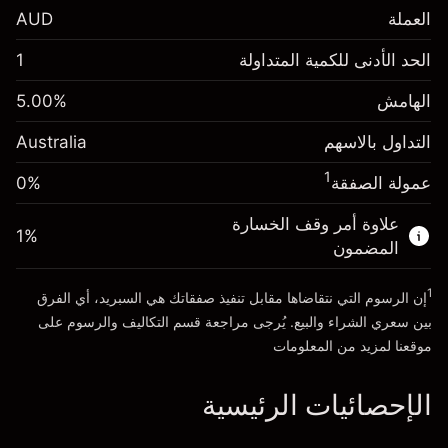
العملة
AUD
الهامش. استثمارك
A$1,000.00
الحد الأدنى للكمية المتداولة
1
-0.022801
الهامش. استثمارك
A$1,000.00
رسم المبيت
%
الهامش
%
5.00
0.000884
(-A$4.56)
رسم المبيت
%
التداول بالاسهم
Australia
حجم التداول مع الرافعة المالية ~ $
A$20,000.00
(A$0.18)
المال من الرافعة المالية ~
A$19,000.00
1
عمولة الصفقة
0%
حجم التداول مع الرافعة المالية ~ $
A$20,000.00
المال من الرافعة المالية ~
A$19,000.00
علاوة أمر وقف الخسارة
1
%
الذهاب إلى المنصة
المضمون
الذهاب إلى المنصة
1
إن الرسوم التي نتقاضاها مقابل تنفيذ صفقاتك هي السبريد، أي الفرق
بين سعري الشراء والبيع. يُرجى مراجعة قسم
التكاليف والرسوم
على
موقعنا لمزيد من المعلومات
الإحصائيات الرئيسية