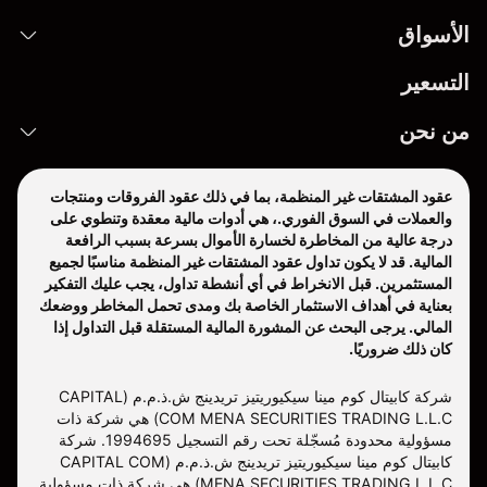
الأسواق
التسعير
من نحن
عقود المشتقات غير المنظمة، بما في ذلك عقود الفروقات ومنتجات
والعملات في السوق الفوري.، هي أدوات مالية معقدة وتنطوي على
درجة عالية من المخاطرة لخسارة الأموال بسرعة بسبب الرافعة
المالية. قد لا يكون تداول عقود المشتقات غير المنظمة مناسبًا لجميع
المستثمرين. قبل الانخراط في أي أنشطة تداول، يجب عليك التفكير
بعناية في أهداف الاستثمار الخاصة بك ومدى تحمل المخاطر ووضعك
المالي. يرجى البحث عن المشورة المالية المستقلة قبل التداول إذا
كان ذلك ضروريًا.
شركة كابيتال كوم مينا سيكيوريتيز تريدينج ش.ذ.م.م (CAPITAL
COM MENA SECURITIES TRADING L.L.C) هي شركة ذات
مسؤولية محدودة مُسجّلة تحت رقم التسجيل 1994695. شركة
كابيتال كوم مينا سيكيوريتيز تريدينج ش.ذ.م.م (CAPITAL COM
MENA SECURITIES TRADING L.L.C) هي شركة ذات مسؤولية