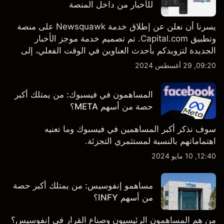
للأخبار من داخل المنصة
يسرنا أن نعلن عن إطلاق خدمة Newsquawk على منصة
وتطبيق Capital.com. تم تصميم خدمة موجز الأخبار
الجديدة لتزويدكم بأحدث العناوين في الوقت الفعلي، إلى
جانب قصص إخبارية مخصصة وتقارير تحليلية متعمقة - وكل
09:20, 29 أغسطس 2024
ذلك متاح مباشرة على المنصة والتطبيق، أينما تحتاجها
بالضبط.
المساهمون في فيسبوك: من يمتلك أكبر
حصة من أسهم META؟
سوف نذكر أكبر المساهمين في فيسبوك وما تعنيه
اهتماماتهم بالنسبة لمستثمري التجزئة.
12:40, 10 مايو 2024
مساهمو إنفوسيس: من يمتلك أكبر حصة
من أسهم INFY؟
من هم المساهمون الرئيسيون وصناع القرار في إنفوسيس؟