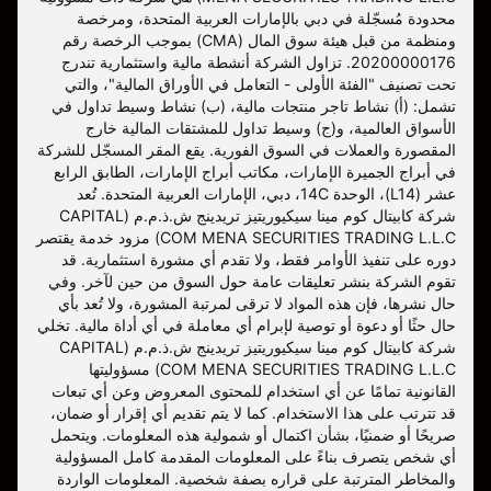
محدودة مُسجّلة في دبي بالإمارات العربية المتحدة، ومرخصة
ومنظمة من قبل هيئة سوق المال (CMA) بموجب الرخصة رقم
20200000176. تزاول الشركة أنشطة مالية واستثمارية تندرج
تحت تصنيف "الفئة الأولى - التعامل في الأوراق المالية"، والتي
تشمل: (أ) نشاط تاجر منتجات مالية، (ب) نشاط وسيط تداول في
الأسواق العالمية، و(ج) وسيط تداول للمشتقات المالية خارج
المقصورة والعملات في السوق الفورية. يقع المقر المسجّل للشركة
في أبراج الجميرة الإمارات، مكاتب أبراج الإمارات، الطابق الرابع
عشر (L14)، الوحدة 14C، دبي، الإمارات العربية المتحدة. تُعد
شركة كابيتال كوم مينا سيكيوريتيز تريدينج ش.ذ.م.م (CAPITAL
COM MENA SECURITIES TRADING L.L.C) مزود خدمة يقتصر
دوره على تنفيذ الأوامر فقط، ولا تقدم أي مشورة استثمارية. قد
تقوم الشركة بنشر تعليقات عامة حول السوق من حين لآخر. وفي
حال نشرها، فإن هذه المواد لا ترقى لمرتبة المشورة، ولا تُعد بأي
حال حثًا أو دعوة أو توصية لإبرام أي معاملة في أي أداة مالية. تخلي
شركة كابيتال كوم مينا سيكيوريتيز تريدينج ش.ذ.م.م (CAPITAL
COM MENA SECURITIES TRADING L.L.C) مسؤوليتها
القانونية تمامًا عن أي استخدام للمحتوى المعروض وعن أي تبعات
قد تترتب على هذا الاستخدام. كما لا يتم تقديم أي إقرار أو ضمان،
صريحًا أو ضمنيًا، بشأن اكتمال أو شمولية هذه المعلومات. ويتحمل
أي شخص يتصرف بناءً على المعلومات المقدمة كامل المسؤولية
والمخاطر المترتبة على قراره بصفة شخصية. المعلومات الواردة