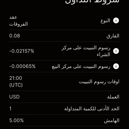
عقد
النوع
الفروقات
الفارق
0.08
هذا السوق المالي متاح للتداول من خلال عقود
الفروقات.
رسوم التبييت على مركز
-0.02157
%
الشراء
اعرف المزيد عن:
رسوم التبييت على مركز البيع
%
-0.00065
عقود الفروقات
21:00
اوقات رسوم التبييت
(UTC)
العملة
USD
الهامش. استثمارك
$1,000.00
-0.021568
الحد الأدنى للكمية المتداولة
1
الهامش. استثمارك
$1,000.00
رسم المبيت
%
-0.000654
(-$4.31)
الهامش
%
5.00
رسم المبيت
%
حجم التداول مع الرافعة المالية ~ $
$20,000.00