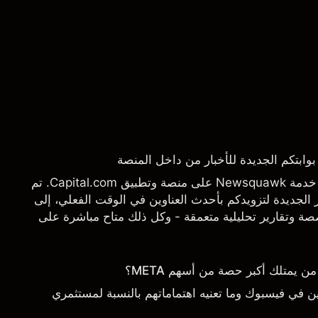
يسرنا أن نعلن عن إطلاق خدمة Newsquawk على منصة وتطبيق Capital.com. تم
الجديدة لتزويدكم بأحدث العناوين في الوقت الفعلي، إلى
 وتقارير تحليلية متعمقة - وكل ذلك متاح مباشرة على
تاجها بالضبط.
يمتلك أكبر حصة من أسهم META؟
 في فيسبوك وما تعنيه اهتماماتهم بالنسبة لمستثمري