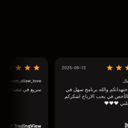
2025-06-13
ال
houssein_allaw_love
تهداتكم والله برنامج سهل في
سريع في تنفيذ الاوا
لأخص في يحب الارباح اشكركم
لبي ❤️❤️❤️