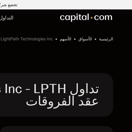
تخضع شركة Capital Com MENA لتداول الأوراق المالية ذ.م.م لرقابة وإشراف ه
التداول
الرئيسية
الأسواق
الأسهم
LightPath Technologies Inc
تداول  - LPTH
عقد الفروقات