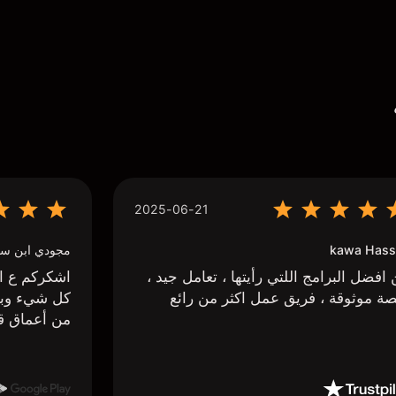
2025-06-21
kawa Hass
مجودي ابن سي
افضل البرامج اللتي رأيتها ، تعامل جيد ،
اشكركم ع اج
ة موثوقة ، فريق عمل اكثر من رائع
كل شيء وبا
من أعماق ق