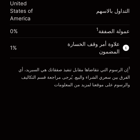
(-$0.13)
United
المال من الرافعة المالية ~
$19,000.00
التداول بالاسهم
States of
حجم التداول مع الرافعة المالية ~ $
$20,000.00
America
المال من الرافعة المالية ~
$19,000.00
الذهاب إلى المنصة
1
عمولة الصفقة
0%
الذهاب إلى المنصة
علاوة أمر وقف الخسارة
1
%
المضمون
1
إن الرسوم التي نتقاضاها مقابل تنفيذ صفقاتك هي السبريد، أي
الفرق بين سعري الشراء والبيع. يُرجى مراجعة قسم
التكاليف
والرسوم
على موقعنا لمزيد من المعلومات