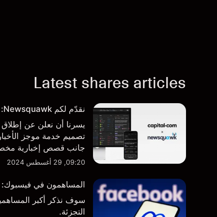
Latest shares articles
نقدّم لكم Newsquawk: بوابتكم الجديدة للأخبار من داخل المنصة
تصميم خدمة موجز الأخبار 
جانب قصص إخبارية مخصصة
المنصة والتطبيق، أينما تح
09:20, 29 أغسطس 2024
المساهمون في فيسبوك: من 
سوف نذكر أكبر المساهمين
التجزئة.