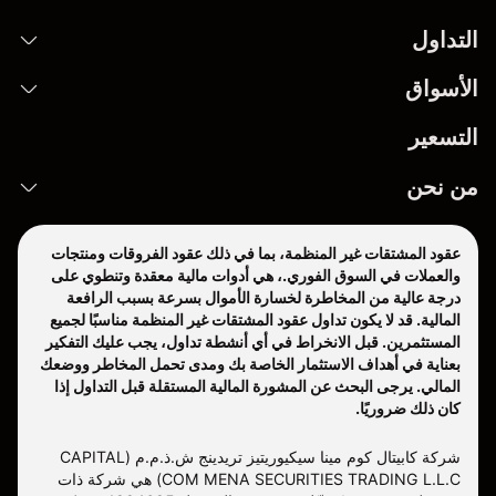
التداول
الأسواق
التسعير
من نحن
عقود المشتقات غير المنظمة، بما في ذلك عقود الفروقات ومنتجات
والعملات في السوق الفوري.، هي أدوات مالية معقدة وتنطوي على
درجة عالية من المخاطرة لخسارة الأموال بسرعة بسبب الرافعة
المالية. قد لا يكون تداول عقود المشتقات غير المنظمة مناسبًا لجميع
المستثمرين. قبل الانخراط في أي أنشطة تداول، يجب عليك التفكير
بعناية في أهداف الاستثمار الخاصة بك ومدى تحمل المخاطر ووضعك
المالي. يرجى البحث عن المشورة المالية المستقلة قبل التداول إذا
كان ذلك ضروريًا.
شركة كابيتال كوم مينا سيكيوريتيز تريدينج ش.ذ.م.م (CAPITAL
COM MENA SECURITIES TRADING L.L.C) هي شركة ذات