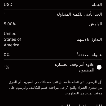
العملة
USD
الهامش. استثمارك
$1,000.00
الحد الأدنى للكمية المتداولة
1
-0.02154
الهامش. استثمارك
$1,000.00
رسم المبيت
%
الهامش
%
5.00
-0.000682
(-$4.31)
رسم المبيت
%
United
حجم التداول مع الرافعة المالية ~ $
$20,000.00
(-$0.14)
التداول بالاسهم
States of
المال من الرافعة المالية ~
$19,000.00
America
حجم التداول مع الرافعة المالية ~ $
$20,000.00
المال من الرافعة المالية ~
$19,000.00
1
عمولة الصفقة
0%
الذهاب إلى المنصة
علاوة أمر وقف الخسارة
الذهاب إلى المنصة
1
%
المضمون
1
إن الرسوم التي نتقاضاها مقابل تنفيذ صفقاتك هي السبريد، أي الفرق
بين سعري الشراء والبيع. يُرجى مراجعة قسم
التكاليف والرسوم
على
موقعنا لمزيد من المعلومات