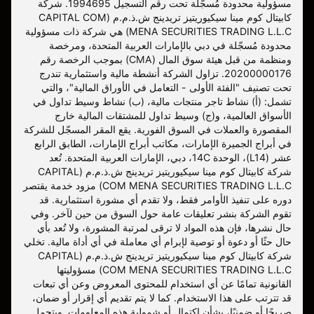
مسؤولية محدودة مُسجّلة تحت رقم التسجيل 1994695. شركة
كابيتال كوم مينا سيكيوريتيز تريدينج ش.ذ.م.م (CAPITAL COM
MENA SECURITIES TRADING L.L.C) هي شركة ذات مسؤولية
محدودة مُسجّلة في دبي بالإمارات العربية المتحدة، ومرخصة
ومنظمة من قبل هيئة سوق المال (CMA) بموجب الرخصة رقم
20200000176. تزاول الشركة أنشطة مالية واستثمارية تندرج
تحت تصنيف "الفئة الأولى - التعامل في الأوراق المالية"، والتي
تشمل: (أ) نشاط تاجر منتجات مالية، (ب) نشاط وسيط تداول في
الأسواق العالمية، و(ج) وسيط تداول للمشتقات المالية خارج
المقصورة والعملات في السوق الفورية. يقع المقر المسجّل للشركة
في أبراج الجميرة الإمارات، مكاتب أبراج الإمارات، الطابق الرابع
عشر (L14)، الوحدة 14C، دبي، الإمارات العربية المتحدة. تُعد
شركة كابيتال كوم مينا سيكيوريتيز تريدينج ش.ذ.م.م (CAPITAL
COM MENA SECURITIES TRADING L.L.C) مزود خدمة يقتصر
دوره على تنفيذ الأوامر فقط، ولا تقدم أي مشورة استثمارية. قد
تقوم الشركة بنشر تعليقات عامة حول السوق من حين لآخر. وفي
حال نشرها، فإن هذه المواد لا ترقى لمرتبة المشورة، ولا تُعد بأي
حال حثًا أو دعوة أو توصية لإبرام أي معاملة في أي أداة مالية. تخلي
شركة كابيتال كوم مينا سيكيوريتيز تريدينج ش.ذ.م.م (CAPITAL
COM MENA SECURITIES TRADING L.L.C) مسؤوليتها
القانونية تمامًا عن أي استخدام للمحتوى المعروض وعن أي تبعات
قد تترتب على هذا الاستخدام. كما لا يتم تقديم أي إقرار أو ضمان،
صريحًا أو ضمنيًا، بشأن اكتمال أو شمولية هذه المعلومات. ويتحمل