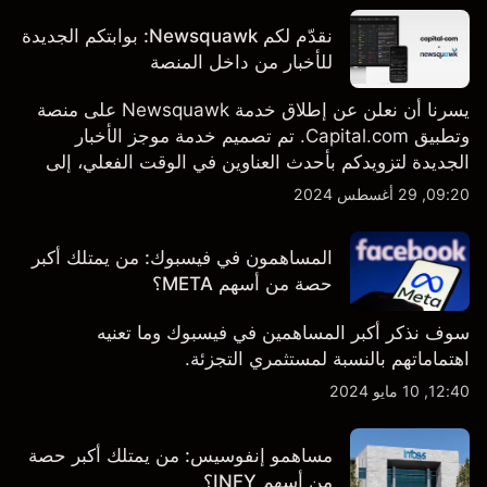
نقدّم لكم Newsquawk: بوابتكم الجديدة
للأخبار من داخل المنصة
يسرنا أن نعلن عن إطلاق خدمة Newsquawk على منصة
وتطبيق Capital.com. تم تصميم خدمة موجز الأخبار
الجديدة لتزويدكم بأحدث العناوين في الوقت الفعلي، إلى
جانب قصص إخبارية مخصصة وتقارير تحليلية متعمقة - وكل
09:20, 29 أغسطس 2024
ذلك متاح مباشرة على المنصة والتطبيق، أينما تحتاجها
بالضبط.
المساهمون في فيسبوك: من يمتلك أكبر
حصة من أسهم META؟
سوف نذكر أكبر المساهمين في فيسبوك وما تعنيه
اهتماماتهم بالنسبة لمستثمري التجزئة.
12:40, 10 مايو 2024
مساهمو إنفوسيس: من يمتلك أكبر حصة
من أسهم INFY؟