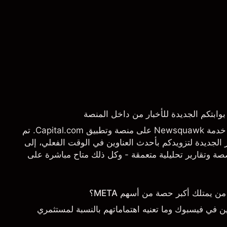
يسرنا أن نعلن عن إطلاق خدمة Newsquawk على منصة وتطبيق Capital.com. تم
الجديدة لتزويدكم بأحدث العناوين في الوقت الفعلي، إلى
 وتقارير تحليلية متعمقة - وكل ذلك متاح مباشرة على
تاجها بالضبط.
يمتلك أكبر حصة من أسهم META؟
 في فيسبوك وما تعنيه اهتماماتهم بالنسبة لمستثمري