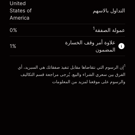
(-$0.13)
United
المال من الرافعة المالية ~
$19,000.00
التداول بالاسهم
States of
حجم التداول مع الرافعة المالية ~ $
$20,000.00
America
المال من الرافعة المالية ~
$19,000.00
الذهاب إلى المنصة
1
عمولة الصفقة
0%
الذهاب إلى المنصة
علاوة أمر وقف الخسارة
1
%
المضمون
1
إن الرسوم التي نتقاضاها مقابل تنفيذ صفقاتك هي السبريد، أي
الفرق بين سعري الشراء والبيع. يُرجى مراجعة قسم
التكاليف
والرسوم
على موقعنا لمزيد من المعلومات