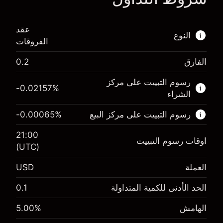
عقد
النوع
الفروقات
الفارق
0.2
هذا السوق المالي متاح للتداول من خلال عقود
الفروقات.
رسوم التبييت على مركز
-0.02157
%
الشراء
اعرف المزيد عن:
رسوم التبييت على مركز البيع
%
-0.00065
عقود الفروقات
21:00
اوقات رسوم التبييت
(UTC)
العملة
USD
الهامش. استثمارك
$1,000.00
-0.021568
الحد الأدنى للكمية المتداولة
0.1
الهامش. استثمارك
$1,000.00
رسم المبيت
%
-0.000654
(-$4.31)
الهامش
%
5.00
رسم المبيت
%
حجم التداول مع الرافعة المالية ~ $
$20,000.00