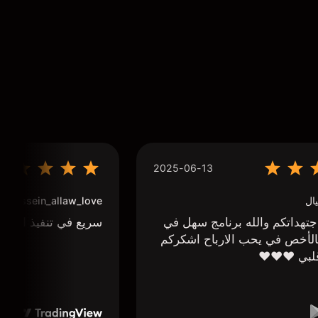
2025-06-13
ال
houssein_allaw_love
تهداتكم والله برنامج سهل في
سريع في تنفيذ الاوا
لأخص في يحب الارباح اشكركم
لبي ❤️❤️❤️