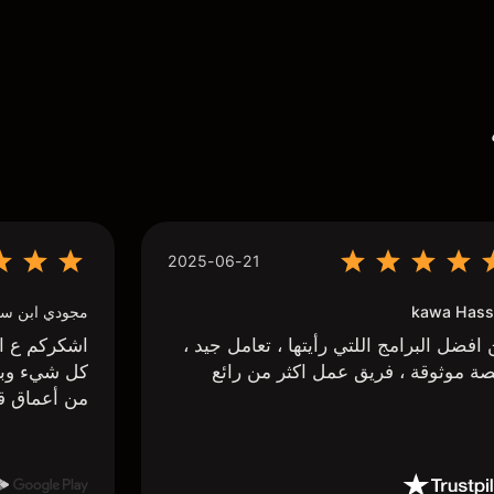
2025-06-21
kawa Hass
مجودي ابن سي
افضل البرامج اللتي رأيتها ، تعامل جيد ،
اشكركم ع اج
ة موثوقة ، فريق عمل اكثر من رائع
كل شيء وبا
من أعماق ق