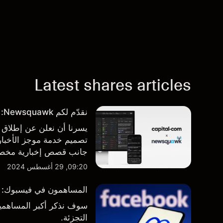
Latest shares articles
نقدّم لكم Newsquawk: بوابتكم الجديدة للأخبار من داخل المنصة
تصميم خدمة موجز الأخبار 
جانب قصص إخبارية مخصصة
المنصة والتطبيق، أينما تح
09:20, 29 أغسطس 2024
المساهمون في فيسبوك: من 
سوف نذكر أكبر المساهمين
التجزئة.