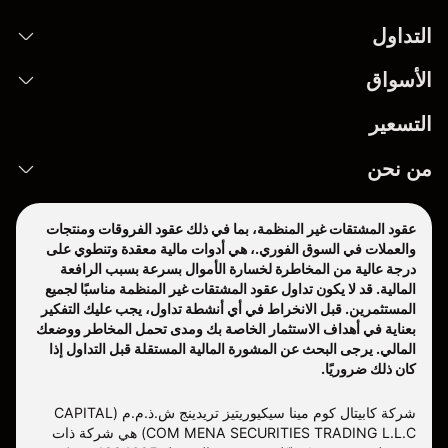
التداول
الأسواق
التسعير
من نحن
عقود المشتقات غير المنظمة، بما في ذلك عقود الفروقات ومنتجات
والعملات في السوق الفوري.، هي أدوات مالية معقدة وتنطوي على
درجة عالية من المخاطرة لخسارة الأموال بسرعة بسبب الرافعة
المالية. قد لا يكون تداول عقود المشتقات غير المنظمة مناسبًا لجميع
المستثمرين. قبل الانخراط في أي أنشطة تداول، يجب عليك التفكير
بعناية في أهداف الاستثمار الخاصة بك ومدى تحمل المخاطر ووضعك
المالي. يرجى البحث عن المشورة المالية المستقلة قبل التداول إذا
كان ذلك ضروريًا.
شركة كابيتال كوم مينا سيكيوريتيز تريدينج ش.ذ.م.م (CAPITAL
COM MENA SECURITIES TRADING L.L.C) هي شركة ذات