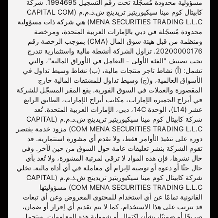
مسؤولية محدودة مُسجّلة تحت رقم التسجيل 1994695. شركة
كابيتال كوم مينا سيكيوريتيز تريدينج ش.ذ.م.م (CAPITAL COM
MENA SECURITIES TRADING L.L.C) هي شركة ذات مسؤولية
محدودة مُسجّلة في دبي بالإمارات العربية المتحدة، ومرخصة
ومنظمة من قبل هيئة سوق المال (CMA) بموجب الرخصة رقم
20200000176. تزاول الشركة أنشطة مالية واستثمارية تندرج
تحت تصنيف "الفئة الأولى - التعامل في الأوراق المالية"، والتي
تشمل: (أ) نشاط تاجر منتجات مالية، (ب) نشاط وسيط تداول في
الأسواق العالمية، و(ج) وسيط تداول للمشتقات المالية خارج
المقصورة والعملات في السوق الفورية. يقع المقر المسجّل للشركة
في أبراج الجميرة الإمارات، مكاتب أبراج الإمارات، الطابق الرابع
عشر (L14)، الوحدة 14C، دبي، الإمارات العربية المتحدة. تُعد
شركة كابيتال كوم مينا سيكيوريتيز تريدينج ش.ذ.م.م (CAPITAL
COM MENA SECURITIES TRADING L.L.C) مزود خدمة يقتصر
دوره على تنفيذ الأوامر فقط، ولا تقدم أي مشورة استثمارية. قد
تقوم الشركة بنشر تعليقات عامة حول السوق من حين لآخر. وفي
حال نشرها، فإن هذه المواد لا ترقى لمرتبة المشورة، ولا تُعد بأي
حال حثًا أو دعوة أو توصية لإبرام أي معاملة في أي أداة مالية. تخلي
شركة كابيتال كوم مينا سيكيوريتيز تريدينج ش.ذ.م.م (CAPITAL
COM MENA SECURITIES TRADING L.L.C) مسؤوليتها
القانونية تمامًا عن أي استخدام للمحتوى المعروض وعن أي تبعات
قد تترتب على هذا الاستخدام. كما لا يتم تقديم أي إقرار أو ضمان،
صريحًا أو ضمنيًا، بشأن اكتمال أو شمولية هذه المعلومات. ويتحمل