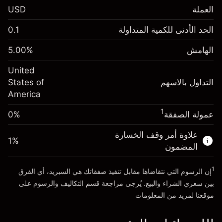
العملة
USD
الهامش. استثمارك
$1,000.00
الحد الأدنى للكمية المتداولة
0.1
-0.021568
الهامش. استثمارك
$1,000.00
رسم المبيت
%
الهامش
%
5.00
-0.000654
(-$4.31)
رسم المبيت
%
United
حجم التداول مع الرافعة المالية ~ $
$20,000.00
(-$0.13)
التداول بالاسهم
States of
المال من الرافعة المالية ~
$19,000.00
America
حجم التداول مع الرافعة المالية ~ $
$20,000.00
المال من الرافعة المالية ~
$19,000.00
1
عمولة الصفقة
0%
الذهاب إلى المنصة
علاوة أمر وقف الخسارة
الذهاب إلى المنصة
1
%
المضمون
1
إن الرسوم التي نتقاضاها مقابل تنفيذ صفقاتك هي السبريد، أي الفرق
بين سعري الشراء والبيع. يُرجى مراجعة قسم
التكاليف والرسوم
على
موقعنا لمزيد من المعلومات