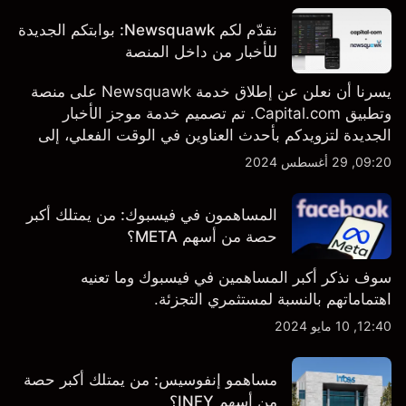
نقدّم لكم Newsquawk: بوابتكم الجديدة
للأخبار من داخل المنصة
يسرنا أن نعلن عن إطلاق خدمة Newsquawk على منصة
وتطبيق Capital.com. تم تصميم خدمة موجز الأخبار
الجديدة لتزويدكم بأحدث العناوين في الوقت الفعلي، إلى
جانب قصص إخبارية مخصصة وتقارير تحليلية متعمقة - وكل
09:20, 29 أغسطس 2024
ذلك متاح مباشرة على المنصة والتطبيق، أينما تحتاجها
بالضبط.
المساهمون في فيسبوك: من يمتلك أكبر
حصة من أسهم META؟
سوف نذكر أكبر المساهمين في فيسبوك وما تعنيه
اهتماماتهم بالنسبة لمستثمري التجزئة.
12:40, 10 مايو 2024
مساهمو إنفوسيس: من يمتلك أكبر حصة
من أسهم INFY؟