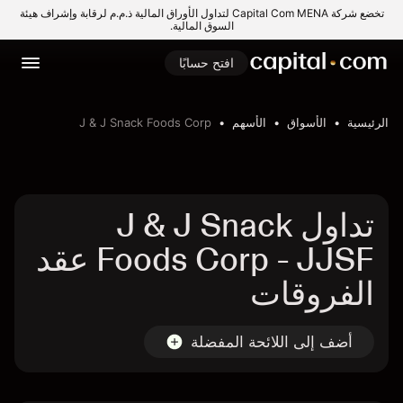
تخضع شركة Capital Com MENA لتداول الأوراق المالية ذ.م.م لرقابة وإشراف هيئة
السوق المالية.
افتح حسابًا
الرئيسية
الأسواق
الأسهم
J & J Snack Foods Corp
تداول J & J Snack
Foods Corp - JJSF عقد
الفروقات
أضف إلى اللائحة المفضلة