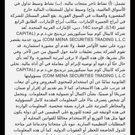
تشمل: (أ) نشاط تاجر منتجات مالية، (ب) نشاط وسيط تداول في
الأسواق العالمية، و(ج) وسيط تداول للمشتقات المالية خارج
المقصورة والعملات في السوق الفورية. يقع المقر المسجّل للشركة
في أبراج الجميرة الإمارات، مكاتب أبراج الإمارات، الطابق الرابع
عشر (L14)، الوحدة 14C، دبي، الإمارات العربية المتحدة. تُعد
شركة كابيتال كوم مينا سيكيوريتيز تريدينج ش.ذ.م.م (CAPITAL
COM MENA SECURITIES TRADING L.L.C) مزود خدمة يقتصر
دوره على تنفيذ الأوامر فقط، ولا تقدم أي مشورة استثمارية. قد
تقوم الشركة بنشر تعليقات عامة حول السوق من حين لآخر. وفي
حال نشرها، فإن هذه المواد لا ترقى لمرتبة المشورة، ولا تُعد بأي
حال حثًا أو دعوة أو توصية لإبرام أي معاملة في أي أداة مالية. تخلي
شركة كابيتال كوم مينا سيكيوريتيز تريدينج ش.ذ.م.م (CAPITAL
COM MENA SECURITIES TRADING L.L.C) مسؤوليتها
القانونية تمامًا عن أي استخدام للمحتوى المعروض وعن أي تبعات
قد تترتب على هذا الاستخدام. كما لا يتم تقديم أي إقرار أو ضمان،
صريحًا أو ضمنيًا، بشأن اكتمال أو شمولية هذه المعلومات. ويتحمل
أي شخص يتصرف بناءً على المعلومات المقدمة كامل المسؤولية
والمخاطر المترتبة على قراره بصفة شخصية. المعلومات الواردة
في هذه الوثيقة غير مُعدة للتوزيع على المقيمين في أي دولة يكون
فيها مثل هذا التوزيع أو الاستخدام مخالفًا للقوانين المحلية أو
المتطلبات التنظيمية السارية. ننوه بأن منتجاتنا وخدماتنا غير متاحة
للدول الخاضعة للحظر أو العقوبات الدولية. كما أن هذه المعلومات