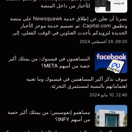
للأخبار من داخل المنصة
يسرنا أن نعلن عن إطلاق خدمة Newsquawk على منصة
وتطبيق Capital.com. تم تصميم خدمة موجز الأخبار
الجديدة لتزويدكم بأحدث العناوين في الوقت الفعلي، إلى
جانب قصص إخبارية مخصصة وتقارير تحليلية متعمقة - وكل
09:20, 29 أغسطس 2024
ذلك متاح مباشرة على المنصة والتطبيق، أينما تحتاجها
بالضبط.
المساهمون في فيسبوك: من يمتلك أكبر
حصة من أسهم META؟
سوف نذكر أكبر المساهمين في فيسبوك وما تعنيه
اهتماماتهم بالنسبة لمستثمري التجزئة.
12:40, 10 مايو 2024
مساهمو إنفوسيس: من يمتلك أكبر حصة
من أسهم INFY؟