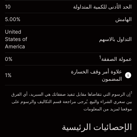
الهامش. استثمارك
$1,000.00
الحد الأدنى للكمية المتداولة
10
-0.02154
الهامش. استثمارك
$1,000.00
رسم المبيت
%
الهامش
%
5.00
-0.000682
(-$4.31)
رسم المبيت
%
United
حجم التداول مع الرافعة المالية ~ $
$20,000.00
(-$0.14)
التداول بالاسهم
States of
المال من الرافعة المالية ~
$19,000.00
America
حجم التداول مع الرافعة المالية ~ $
$20,000.00
المال من الرافعة المالية ~
$19,000.00
1
عمولة الصفقة
0%
الذهاب إلى المنصة
علاوة أمر وقف الخسارة
الذهاب إلى المنصة
1
%
المضمون
1
إن الرسوم التي نتقاضاها مقابل تنفيذ صفقاتك هي السبريد، أي الفرق
بين سعري الشراء والبيع. يُرجى مراجعة قسم
التكاليف والرسوم
على
موقعنا لمزيد من المعلومات
الإحصائيات الرئيسية