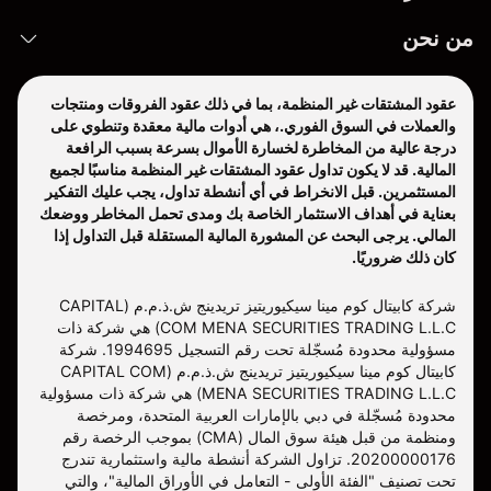
من نحن
عقود المشتقات غير المنظمة، بما في ذلك عقود الفروقات ومنتجات
والعملات في السوق الفوري.، هي أدوات مالية معقدة وتنطوي على
درجة عالية من المخاطرة لخسارة الأموال بسرعة بسبب الرافعة
المالية. قد لا يكون تداول عقود المشتقات غير المنظمة مناسبًا لجميع
المستثمرين. قبل الانخراط في أي أنشطة تداول، يجب عليك التفكير
بعناية في أهداف الاستثمار الخاصة بك ومدى تحمل المخاطر ووضعك
المالي. يرجى البحث عن المشورة المالية المستقلة قبل التداول إذا
كان ذلك ضروريًا.
شركة كابيتال كوم مينا سيكيوريتيز تريدينج ش.ذ.م.م (CAPITAL
COM MENA SECURITIES TRADING L.L.C) هي شركة ذات
مسؤولية محدودة مُسجّلة تحت رقم التسجيل 1994695. شركة
كابيتال كوم مينا سيكيوريتيز تريدينج ش.ذ.م.م (CAPITAL COM
MENA SECURITIES TRADING L.L.C) هي شركة ذات مسؤولية
محدودة مُسجّلة في دبي بالإمارات العربية المتحدة، ومرخصة
ومنظمة من قبل هيئة سوق المال (CMA) بموجب الرخصة رقم
20200000176. تزاول الشركة أنشطة مالية واستثمارية تندرج
تحت تصنيف "الفئة الأولى - التعامل في الأوراق المالية"، والتي