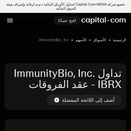
تخضع شركة Capital Com MENA لتداول الأوراق المالية ذ.م.م لرقابة وإشراف هيئة
السوق المالية.
افتح حسابًا
الرئيسية
الأسواق
الأسهم
ImmunityBio, Inc.
تداول ImmunityBio, Inc.
- IBRX عقد الفروقات
أضف إلى اللائحة المفضلة