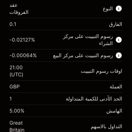
عقد
النوع
الفروقات
الفارق
0.1
هذا السوق المالي متاح للتداول من خلال عقود
الفروقات.
رسوم التبييت على مركز
-0.02127
%
الشراء
اعرف المزيد عن:
رسوم التبييت على مركز البيع
%
-0.00064
عقود الفروقات
21:00
اوقات رسوم التبييت
(UTC)
العملة
GBP
الهامش. استثمارك
£1,000.00
-0.021273
الحد الأدنى للكمية المتداولة
1
الهامش. استثمارك
£1,000.00
رسم المبيت
%
-0.000645
(-£4.25)
الهامش
%
5.00
رسم المبيت
%
حجم التداول مع الرافعة المالية ~ $
£20,000.00
(-£0.13)
Great
المال من الرافعة المالية ~
£19,000.00
التداول بالاسهم
Britain
حجم التداول مع الرافعة المالية ~ $
£20,000.00