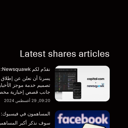
Latest shares articles
نقدّم لكم Newsquawk: بوابتكم الجديدة للأخبار من داخل المنصة
تصميم خدمة موجز الأخبار 
جانب قصص إخبارية مخصصة
المنصة والتطبيق، أينما تح
09:20, 29 أغسطس 2024
المساهمون في فيسبوك: من 
سوف نذكر أكبر المساهمين