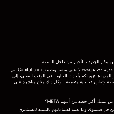
يسرنا أن نعلن عن إطلاق خدمة Newsquawk على منصة وتطبيق Capital.com. تم
الجديدة لتزويدكم بأحدث العناوين في الوقت الفعلي، إلى
 وتقارير تحليلية متعمقة - وكل ذلك متاح مباشرة على
تاجها بالضبط.
يمتلك أكبر حصة من أسهم META؟
 في فيسبوك وما تعنيه اهتماماتهم بالنسبة لمستثمري