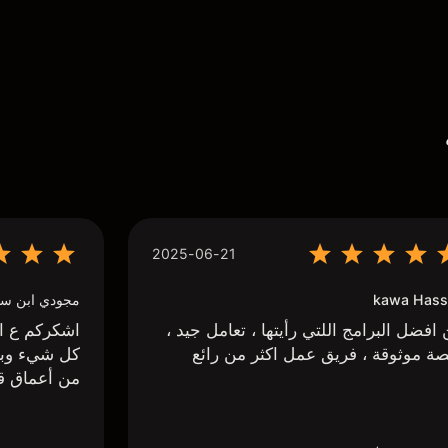
2025-06-21
kawa Hass
مجودي ابن سي
افضل البرامج اللتي رأيتها ، تعامل جيد ،
اشكركم ع اج
ة موثوقة ، فريق عمل اكثر من رائع
كل شيء وبا
من أعماق ق