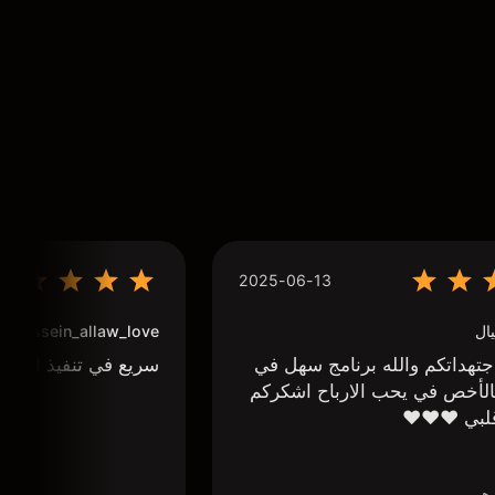
2025-06-13
ال
houssein_allaw_love
تهداتكم والله برنامج سهل في
سريع في تنفيذ الاوا
لأخص في يحب الارباح اشكركم
لبي ❤️❤️❤️