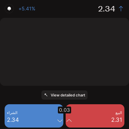
2.34
+5.41%
The chart shows the IELau stock price data over the
last 1 day, with a current price of 2.34, a high of 2.32,
and a low of 2.24.
View detailed chart
0.03
البيع
الشراء
2.34
2.31