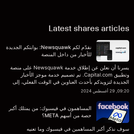
Latest shares articles
نقدّم لكم Newsquawk: بوابتكم الجديدة
للأخبار من داخل المنصة
يسرنا أن نعلن عن إطلاق خدمة Newsquawk على منصة
وتطبيق Capital.com. تم تصميم خدمة موجز الأخبار
الجديدة لتزويدكم بأحدث العناوين في الوقت الفعلي، إلى
جانب قصص إخبارية مخصصة وتقارير تحليلية متعمقة - وكل
09:20, 29 أغسطس 2024
ذلك متاح مباشرة على المنصة والتطبيق، أينما تحتاجها
بالضبط.
المساهمون في فيسبوك: من يمتلك أكبر
حصة من أسهم META؟
سوف نذكر أكبر المساهمين في فيسبوك وما تعنيه