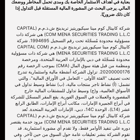
بعناية في أهداف الاستثمار الخاصة بك ومدى تحمل المخاطر ووضعك
المالي. يرجى البحث عن المشورة المالية المستقلة قبل التداول إذا
كان ذلك ضروريًا.
شركة كابيتال كوم مينا سيكيوريتيز تريدينج ش.ذ.م.م (CAPITAL
COM MENA SECURITIES TRADING L.L.C) هي شركة ذات
مسؤولية محدودة مُسجّلة تحت رقم التسجيل 1994695. شركة
كابيتال كوم مينا سيكيوريتيز تريدينج ش.ذ.م.م (CAPITAL COM
MENA SECURITIES TRADING L.L.C) هي شركة ذات مسؤولية
محدودة مُسجّلة في دبي بالإمارات العربية المتحدة، ومرخصة
ومنظمة من قبل هيئة سوق المال (CMA) بموجب الرخصة رقم
20200000176. تزاول الشركة أنشطة مالية واستثمارية تندرج
تحت تصنيف "الفئة الأولى - التعامل في الأوراق المالية"، والتي
تشمل: (أ) نشاط تاجر منتجات مالية، (ب) نشاط وسيط تداول في
الأسواق العالمية، و(ج) وسيط تداول للمشتقات المالية خارج
المقصورة والعملات في السوق الفورية. يقع المقر المسجّل للشركة
في أبراج الجميرة الإمارات، مكاتب أبراج الإمارات، الطابق الرابع
عشر (L14)، الوحدة 14C، دبي، الإمارات العربية المتحدة. تُعد
شركة كابيتال كوم مينا سيكيوريتيز تريدينج ش.ذ.م.م (CAPITAL
COM MENA SECURITIES TRADING L.L.C) مزود خدمة يقتصر
دوره على تنفيذ الأوامر فقط، ولا تقدم أي مشورة استثمارية. قد
تقوم الشركة بنشر تعليقات عامة حول السوق من حين لآخر. وفي