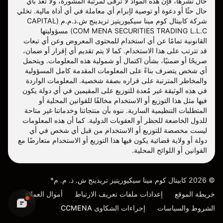
حال نشرها، فإن هذه المواد لا ترقى لمرتبة المشورة، ولا تُعد بأي
حال حثًا أو دعوة أو توصية لإبرام أي معاملة في أي أداة مالية. تخلي
شركة كابيتال كوم مينا سيكيوريتيز تريدينج ش.ذ.م.م (CAPITAL
COM MENA SECURITIES TRADING L.L.C) مسؤوليتها
القانونية تمامًا عن أي استخدام للمحتوى المعروض وعن أي تبعات
قد تترتب على هذا الاستخدام. كما لا يتم تقديم أي إقرار أو ضمان،
صريحًا أو ضمنيًا، بشأن اكتمال أو شمولية هذه المعلومات. ويتحمل
أي شخص يتصرف بناءً على المعلومات المقدمة كامل المسؤولية
والمخاطر المترتبة على قراره بصفة شخصية. المعلومات الواردة
في هذه الوثيقة غير مُعدة للتوزيع على المقيمين في أي دولة يكون
فيها مثل هذا التوزيع أو الاستخدام مخالفًا للقوانين المحلية أو
المتطلبات التنظيمية السارية. ننوه بأن منتجاتنا وخدماتنا غير متاحة
للدول الخاضعة للحظر أو العقوبات الدولية. كما أن هذه المعلومات
ليست مخصصة للتوزيع أو الاستخدام من قبل أي شخص في أي
دولة أو ولاية قضائية يكون فيها هذا التوزيع أو الاستخدام متعارضًا مع
القوانين أو اللوائح المحلية.
©
2026
كابيتال كوم مينا سيكيوريتيز تريدينج ش. ذ. م. م*
خريطة الموقع
إعدادات ملفات تعريف الارتباط
أموال العملاء
الشروط والسياسات
إجراءات الشكاوى CCMENA