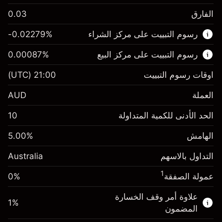
الفارق
0.03
هذا السوق المالي متاح للتداول من خلال عقود
رسوم التبييت على مركز الشراء
%
-0.02279
الفروقات.
رسوم التبييت على مركز البيع
%
0.00087
اعرف المزيد عن:
عقود الفروقات
اوقات رسوم التبييت
21:00
(UTC)
العملة
AUD
الهامش. استثمارك
A$1,000.00
الحد الأدنى للكمية المتداولة
10
-0.022788
الهامش. استثمارك
A$1,000.00
رسم المبيت
%
الهامش
%
5.00
0.00087
%
(-A$4.56)
رسم المبيت
(A$0.17)
التداول بالاسهم
Australia
حجم التداول مع الرافعة المالية ~ $
A$20,000.00
حجم التداول مع الرافعة المالية ~ $
A$20,000.00
المال من الرافعة المالية ~
A$19,000.00
1
عمولة الصفقة
0%
المال من الرافعة المالية ~
A$19,000.00
علاوة أمر وقف الخسارة
1
%
الذهاب إلى المنصة
المضمون
الذهاب إلى المنصة