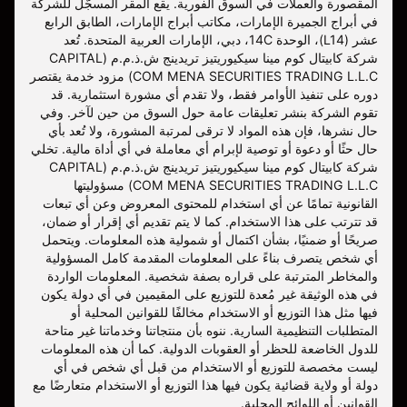
المقصورة والعملات في السوق الفورية. يقع المقر المسجّل للشركة
في أبراج الجميرة الإمارات، مكاتب أبراج الإمارات، الطابق الرابع
عشر (L14)، الوحدة 14C، دبي، الإمارات العربية المتحدة. تُعد
شركة كابيتال كوم مينا سيكيوريتيز تريدينج ش.ذ.م.م (CAPITAL
COM MENA SECURITIES TRADING L.L.C) مزود خدمة يقتصر
دوره على تنفيذ الأوامر فقط، ولا تقدم أي مشورة استثمارية. قد
تقوم الشركة بنشر تعليقات عامة حول السوق من حين لآخر. وفي
حال نشرها، فإن هذه المواد لا ترقى لمرتبة المشورة، ولا تُعد بأي
حال حثًا أو دعوة أو توصية لإبرام أي معاملة في أي أداة مالية. تخلي
شركة كابيتال كوم مينا سيكيوريتيز تريدينج ش.ذ.م.م (CAPITAL
COM MENA SECURITIES TRADING L.L.C) مسؤوليتها
القانونية تمامًا عن أي استخدام للمحتوى المعروض وعن أي تبعات
قد تترتب على هذا الاستخدام. كما لا يتم تقديم أي إقرار أو ضمان،
صريحًا أو ضمنيًا، بشأن اكتمال أو شمولية هذه المعلومات. ويتحمل
أي شخص يتصرف بناءً على المعلومات المقدمة كامل المسؤولية
والمخاطر المترتبة على قراره بصفة شخصية. المعلومات الواردة
في هذه الوثيقة غير مُعدة للتوزيع على المقيمين في أي دولة يكون
فيها مثل هذا التوزيع أو الاستخدام مخالفًا للقوانين المحلية أو
المتطلبات التنظيمية السارية. ننوه بأن منتجاتنا وخدماتنا غير متاحة
للدول الخاضعة للحظر أو العقوبات الدولية. كما أن هذه المعلومات
ليست مخصصة للتوزيع أو الاستخدام من قبل أي شخص في أي
دولة أو ولاية قضائية يكون فيها هذا التوزيع أو الاستخدام متعارضًا مع
القوانين أو اللوائح المحلية.