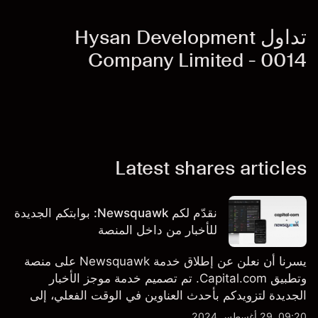
تداول Hysan Development
Company Limited - 0014
Latest shares articles
نقدّم لكم Newsquawk: بوابتكم الجديدة
للأخبار من داخل المنصة
يسرنا أن نعلن عن إطلاق خدمة Newsquawk على منصة
وتطبيق Capital.com. تم تصميم خدمة موجز الأخبار
الجديدة لتزويدكم بأحدث العناوين في الوقت الفعلي، إلى
جانب قصص إخبارية مخصصة وتقارير تحليلية متعمقة - وكل
09:20, 29 أغسطس 2024