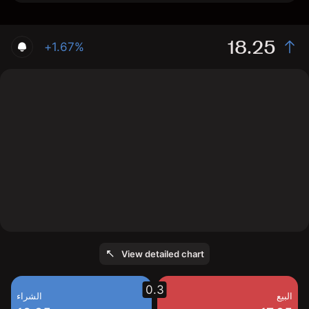
18.25
+1.67%
The chart shows the 0014 stock price data over the
last 1 day, with a current price of 18.25, a high of 18.1,
and a low of 17.8.
View detailed chart
0.3
البيع
الشراء