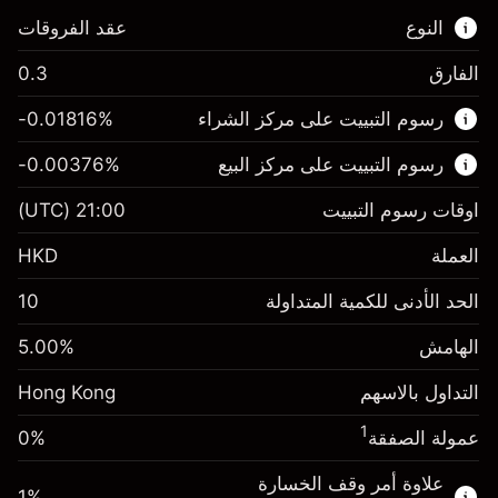
النوع
عقد الفروقات
الفارق
0.3
هذا السوق المالي متاح للتداول من خلال عقود
رسوم التبييت على مركز الشراء
%
-0.01816
الفروقات.
رسوم التبييت على مركز البيع
%
-0.00376
اعرف المزيد عن:
عقود الفروقات
اوقات رسوم التبييت
21:00
(UTC)
العملة
HKD
الهامش. استثمارك
HK$1,000.00
الحد الأدنى للكمية المتداولة
10
-0.018156
%
الهامش. استثمارك
HK$1,000.00
رسم المبيت
(-HK$3.63)
الهامش
%
5.00
-0.003762
%
رسم المبيت
حجم التداول مع الرافعة المالية ~ $
HK$20,000.00
(-HK$0.75)
التداول بالاسهم
Hong Kong
المال من الرافعة المالية ~
HK$19,000.00
حجم التداول مع الرافعة المالية ~ $
HK$20,000.00
1
عمولة الصفقة
0%
المال من الرافعة المالية ~
HK$19,000.00
الذهاب إلى المنصة
علاوة أمر وقف الخسارة
1
%