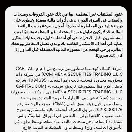
عقود المشتقات غير المنظمة، بما في ذلك عقود الفروقات ومنتجات
والعملات في السوق الفوري.، هي أدوات مالية معقدة وتنطوي على
درجة عالية من المخاطرة لخسارة الأموال بسرعة بسبب الرافعة
المالية. قد لا يكون تداول عقود المشتقات غير المنظمة مناسبًا لجميع
المستثمرين. قبل الانخراط في أي أنشطة تداول، يجب عليك التفكير
بعناية في أهداف الاستثمار الخاصة بك ومدى تحمل المخاطر ووضعك
المالي. يرجى البحث عن المشورة المالية المستقلة قبل التداول إذا
كان ذلك ضروريًا.
شركة كابيتال كوم مينا سيكيوريتيز تريدينج ش.ذ.م.م (CAPITAL
COM MENA SECURITIES TRADING L.L.C) هي شركة ذات
مسؤولية محدودة مُسجّلة تحت رقم التسجيل 1994695. شركة
كابيتال كوم مينا سيكيوريتيز تريدينج ش.ذ.م.م (CAPITAL COM
MENA SECURITIES TRADING L.L.C) هي شركة ذات مسؤولية
محدودة مُسجّلة في دبي بالإمارات العربية المتحدة، ومرخصة
ومنظمة من قبل هيئة سوق المال (CMA) بموجب الرخصة رقم
20200000176. تزاول الشركة أنشطة مالية واستثمارية تندرج
تحت تصنيف "الفئة الأولى - التعامل في الأوراق المالية"، والتي
تشمل: (أ) نشاط تاجر منتجات مالية، (ب) نشاط وسيط تداول في
الأسواق العالمية، و(ج) وسيط تداول للمشتقات المالية خارج