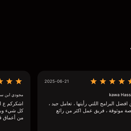
2025-06-21
kawa Hass
مجودي ابن سي
افضل البرامج اللتي رأيتها ، تعامل جيد ،
اشكركم ع اج
ة موثوقة ، فريق عمل اكثر من رائع
كل شيء وبا
من أعماق ق