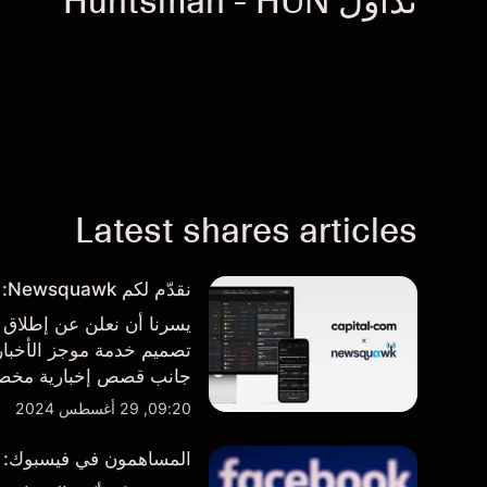
تداول Huntsman - HUN
Latest shares articles
نقدّم لكم Newsquawk: بوابتكم الجديدة للأخبار من داخل المنصة
تصميم خدمة موجز الأخبار 
جانب قصص إخبارية مخصصة
المنصة والتطبيق، أينما تح
09:20, 29 أغسطس 2024
المساهمون في فيسبوك: من 