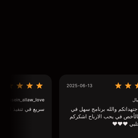
2025-06-13
ال
houssein_allaw_love
تهداتكم والله برنامج سهل في
سريع في تنفيذ الاوا
لأخص في يحب الارباح اشكركم
لبي ❤️❤️❤️