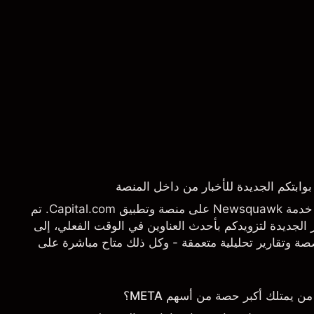
يسرنا أن نعلن عن إطلاق خدمة Newsquawk على منصة وتطبيق Capital.com. تم
الجديدة لتزويدكم بأحدث العناوين في الوقت الفعلي، إلى
 وتقارير تحليلية متعمقة - وكل ذلك متاح مباشرة على
تاجها بالضبط.
يمتلك أكبر حصة من أسهم META؟