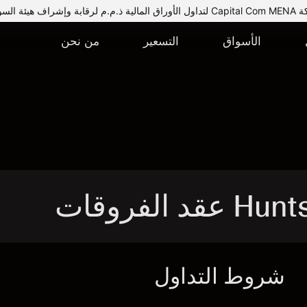
يئة السوق المالية.
الأسواق
التسعير
من نحن
شروط التداول
ا