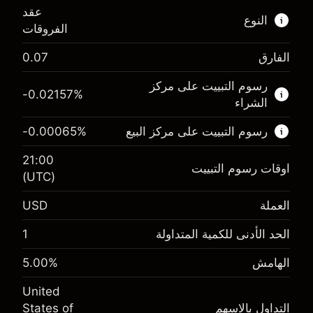
عقد
النوع
الفروقات
الفارق
0.07
هذا السوق المالي متاح للتداول من خلال عقود
الفروقات.
رسوم التبييت على مركز
-0.02157
%
الشراء
اعرف المزيد عن:
رسوم التبييت على مركز البيع
%
-0.00065
عقود الفروقات
21:00
اوقات رسوم التبييت
(UTC)
العملة
USD
الهامش. استثمارك
$1,000.00
-0.021568
الحد الأدنى للكمية المتداولة
1
الهامش. استثمارك
$1,000.00
رسم المبيت
%
-0.000654
(-$4.31)
الهامش
%
5.00
رسم المبيت
%
حجم التداول مع الرافعة المالية ~ $
$20,000.00
(-$0.13)
United
المال من الرافعة المالية ~
$19,000.00
التداول بالاسهم
States of
حجم التداول مع الرافعة المالية ~ $
$20,000.00