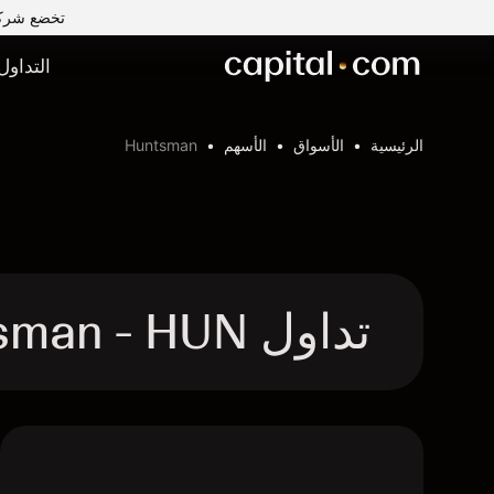
تخضع شركة Capital Com MENA لتداول الأوراق المالية ذ.م.م لرقابة وإشراف ه
التداول
الرئيسية
الأسواق
الأسهم
Huntsman
تداول Huntsman - HUN عقد الفروقات