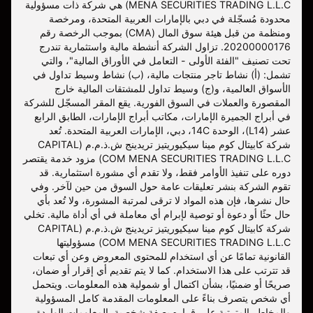
MENA SECURITIES TRADING L.L.C) هي شركة ذات مسؤولية
محدودة مُسجّلة في دبي بالإمارات العربية المتحدة، ومرخصة
ومنظمة من قبل هيئة سوق المال (CMA) بموجب الرخصة رقم
20200000176. تزاول الشركة أنشطة مالية واستثمارية تندرج
تحت تصنيف "الفئة الأولى - التعامل في الأوراق المالية"، والتي
تشمل: (أ) نشاط تاجر منتجات مالية، (ب) نشاط وسيط تداول في
الأسواق العالمية، و(ج) وسيط تداول للمشتقات المالية خارج
المقصورة والعملات في السوق الفورية. يقع المقر المسجّل للشركة
في أبراج الجميرة الإمارات، مكاتب أبراج الإمارات، الطابق الرابع
عشر (L14)، الوحدة 14C، دبي، الإمارات العربية المتحدة. تُعد
شركة كابيتال كوم مينا سيكيوريتيز تريدينج ش.ذ.م.م (CAPITAL
COM MENA SECURITIES TRADING L.L.C) مزود خدمة يقتصر
دوره على تنفيذ الأوامر فقط، ولا تقدم أي مشورة استثمارية. قد
تقوم الشركة بنشر تعليقات عامة حول السوق من حين لآخر. وفي
حال نشرها، فإن هذه المواد لا ترقى لمرتبة المشورة، ولا تُعد بأي
حال حثًا أو دعوة أو توصية لإبرام أي معاملة في أي أداة مالية. تخلي
شركة كابيتال كوم مينا سيكيوريتيز تريدينج ش.ذ.م.م (CAPITAL
COM MENA SECURITIES TRADING L.L.C) مسؤوليتها
القانونية تمامًا عن أي استخدام للمحتوى المعروض وعن أي تبعات
قد تترتب على هذا الاستخدام. كما لا يتم تقديم أي إقرار أو ضمان،
صريحًا أو ضمنيًا، بشأن اكتمال أو شمولية هذه المعلومات. ويتحمل
أي شخص يتصرف بناءً على المعلومات المقدمة كامل المسؤولية
والمخاطر المترتبة على قراره بصفة شخصية. المعلومات الواردة