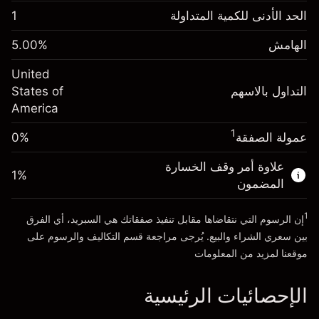
الهامش. استثمارك
$1,000.00
الحد الأدنى للكمية المتداولة
1
-0.02154
الهامش. استثمارك
$1,000.00
رسم المبيت
%
الهامش
%
5.00
-0.000682
(-$4.31)
رسم المبيت
%
United
حجم التداول مع الرافعة المالية ~ $
$20,000.00
(-$0.14)
التداول بالاسهم
States of
المال من الرافعة المالية ~
$19,000.00
America
حجم التداول مع الرافعة المالية ~ $
$20,000.00
المال من الرافعة المالية ~
$19,000.00
1
عمولة الصفقة
0%
الذهاب إلى المنصة
علاوة أمر وقف الخسارة
الذهاب إلى المنصة
1
%
المضمون
1
إن الرسوم التي نتقاضاها مقابل تنفيذ صفقاتك هي السبريد، أي الفرق
بين سعري الشراء والبيع. يُرجى مراجعة قسم
التكاليف والرسوم
على
موقعنا لمزيد من المعلومات
الإحصائيات الرئيسية