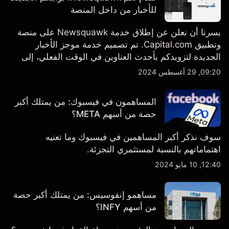
للأخبار من داخل المنصة
يسرنا أن نعلن عن إطلاق خدمة Newsquawk على منصة
وتطبيق Capital.com. تم تصميم خدمة موجز الأخبار
الجديدة لتزويدكم بأحدث العناوين في الوقت الفعلي، إلى
جانب قصص إخبارية مخصصة وتقارير تحليلية متعمقة - وكل
09:20, 29 أغسطس 2024
ذلك متاح مباشرة على المنصة والتطبيق، أينما تحتاجها
بالضبط.
المساهمون في فيسبوك: من يمتلك أكبر
حصة من أسهم META؟
سوف نذكر أكبر المساهمين في فيسبوك وما تعنيه
اهتماماتهم بالنسبة لمستثمري التجزئة.
12:40, 10 مايو 2024
مساهمو إنفوسيس: من يمتلك أكبر حصة
من أسهم INFY؟