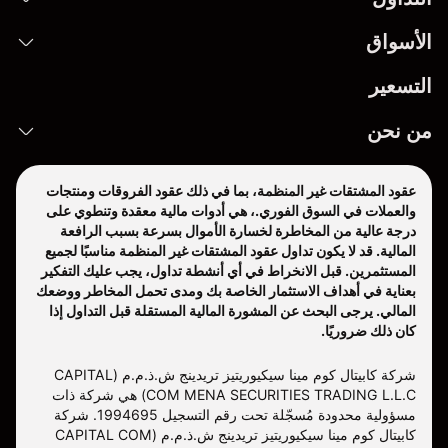
الأسواق
التسعير
من نحن
عقود المشتقات غير المنظمة، بما في ذلك عقود الفروقات ومنتجات
والعملات في السوق الفوري.، هي أدوات مالية معقدة وتنطوي على
درجة عالية من المخاطرة لخسارة الأموال بسرعة بسبب الرافعة
المالية. قد لا يكون تداول عقود المشتقات غير المنظمة مناسبًا لجميع
المستثمرين. قبل الانخراط في أي أنشطة تداول، يجب عليك التفكير
بعناية في أهداف الاستثمار الخاصة بك ومدى تحمل المخاطر ووضعك
المالي. يرجى البحث عن المشورة المالية المستقلة قبل التداول إذا
كان ذلك ضروريًا.
شركة كابيتال كوم مينا سيكيوريتيز تريدينج ش.ذ.م.م (CAPITAL
COM MENA SECURITIES TRADING L.L.C) هي شركة ذات
مسؤولية محدودة مُسجّلة تحت رقم التسجيل 1994695. شركة
كابيتال كوم مينا سيكيوريتيز تريدينج ش.ذ.م.م (CAPITAL COM