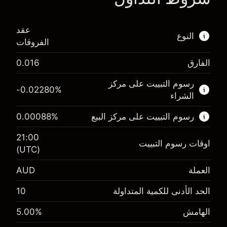
عقد
النوع
الفروقات
الفارق
0.016
هذا السوق المالي متاح للتداول من خلال عقود
الفروقات.
رسوم التبييت على مركز
-0.02280
%
الشراء
اعرف المزيد عن:
رسوم التبييت على مركز البيع
%
0.00088
عقود الفروقات
21:00
اوقات رسوم التبييت
(UTC)
العملة
AUD
الهامش. استثمارك
A$1,000.00
-0.022801
الحد الأدنى للكمية المتداولة
10
الهامش. استثمارك
A$1,000.00
رسم المبيت
%
0.000884
(-A$4.56)
الهامش
%
5.00
رسم المبيت
%
حجم التداول مع الرافعة المالية ~ $
A$20,000.00