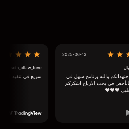
2025-06-13
ال
houssein_allaw_love
تهداتكم والله برنامج سهل في
سريع في تنفيذ الاوا
لأخص في يحب الارباح اشكركم
لبي ❤️❤️❤️