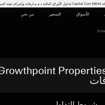
يئة السوق المالية.
الأسواق
التسعير
من نحن
Growt
Growthpoint Properties A -
شروط التداول
ا