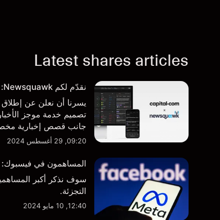
Latest shares articles
نقدّم لكم Newsquawk: بوابتكم الجديدة للأخبار من داخل المنصة
تصميم خدمة موجز الأخبار 
جانب قصص إخبارية مخصصة
المنصة والتطبيق، أينما تح
09:20, 29 أغسطس 2024
المساهمون في فيسبوك: من 
سوف نذكر أكبر المساهمين
التجزئة.
12:40, 10 مايو 2024