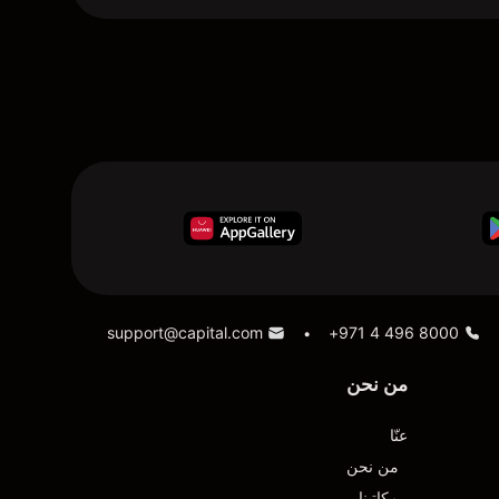
support@capital.com
+971 4 496 8000
•
من نحن
عنّا
من نحن
مكاتبنا