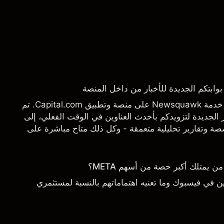
يسرنا أن نعلن عن إطلاق خدمة Newsquawk على منصة وتطبيق Capital.com. تم
الجديدة لتزويدكم بأحدث العناوين في الوقت الفعلي، إلى
 وتقارير تحليلية متعمقة - وكل ذلك متاح مباشرة على
تاجها بالضبط.
يمتلك أكبر حصة من أسهم META؟
 في فيسبوك وما تعنيه اهتماماتهم بالنسبة لمستثمري