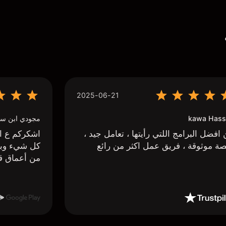
2025-06-21
kawa Hass
مجودي ابن سي
افضل البرامج اللتي رأيتها ، تعامل جيد ،
اشكركم ع اج
ة موثوقة ، فريق عمل اكثر من رائع
كل شيء وبا
من أعماق ق