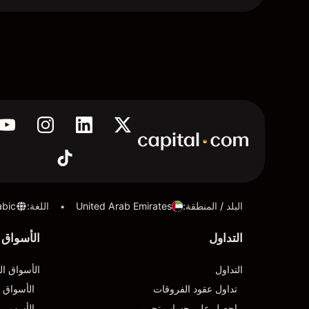
البلد / المنطقة
:
United Arab Emirates
اللغة
:
abic
•
التداول
الأسواق
التداول
الأسواق ال
تداول عقود الفروقات
الأسواق
احصل على حساب تجريبي
الأسهم