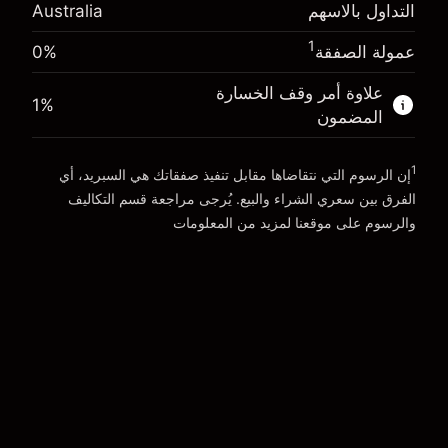
(A$0.18)
التداول بالاسهم
Australia
المال من الرافعة المالية ~
A$19,000.00
حجم التداول مع الرافعة المالية ~ $
A$20,000.00
1
عمولة الصفقة
0%
المال من الرافعة المالية ~
A$19,000.00
الذهاب إلى المنصة
علاوة أمر وقف الخسارة
1
%
المضمون
الذهاب إلى المنصة
1
إن الرسوم التي نتقاضاها مقابل تنفيذ صفقاتك هي السبريد، أي
الفرق بين سعري الشراء والبيع. يُرجى مراجعة قسم
التكاليف
والرسوم
على موقعنا لمزيد من المعلومات