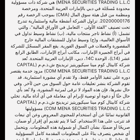
MENA SECURITIES TRADING L.L.C) هي شركة ذات مسؤولية
محدودة مُسجّلة في دبي بالإمارات العربية المتحدة، ومرخصة
ومنظمة من قبل هيئة سوق المال (CMA) بموجب الرخصة رقم
20200000176. تزاول الشركة أنشطة مالية واستثمارية تندرج
تحت تصنيف "الفئة الأولى - التعامل في الأوراق المالية"، والتي
تشمل: (أ) نشاط تاجر منتجات مالية، (ب) نشاط وسيط تداول في
الأسواق العالمية، و(ج) وسيط تداول للمشتقات المالية خارج
المقصورة والعملات في السوق الفورية. يقع المقر المسجّل للشركة
في أبراج الجميرة الإمارات، مكاتب أبراج الإمارات، الطابق الرابع
عشر (L14)، الوحدة 14C، دبي، الإمارات العربية المتحدة. تُعد
شركة كابيتال كوم مينا سيكيوريتيز تريدينج ش.ذ.م.م (CAPITAL
COM MENA SECURITIES TRADING L.L.C) مزود خدمة يقتصر
دوره على تنفيذ الأوامر فقط، ولا تقدم أي مشورة استثمارية. قد
تقوم الشركة بنشر تعليقات عامة حول السوق من حين لآخر. وفي
حال نشرها، فإن هذه المواد لا ترقى لمرتبة المشورة، ولا تُعد بأي
حال حثًا أو دعوة أو توصية لإبرام أي معاملة في أي أداة مالية. تخلي
شركة كابيتال كوم مينا سيكيوريتيز تريدينج ش.ذ.م.م (CAPITAL
COM MENA SECURITIES TRADING L.L.C) مسؤوليتها
القانونية تمامًا عن أي استخدام للمحتوى المعروض وعن أي تبعات
قد تترتب على هذا الاستخدام. كما لا يتم تقديم أي إقرار أو ضمان،
صريحًا أو ضمنيًا، بشأن اكتمال أو شمولية هذه المعلومات. ويتحمل
أي شخص يتصرف بناءً على المعلومات المقدمة كامل المسؤولية
والمخاطر المترتبة على قراره بصفة شخصية. المعلومات الواردة