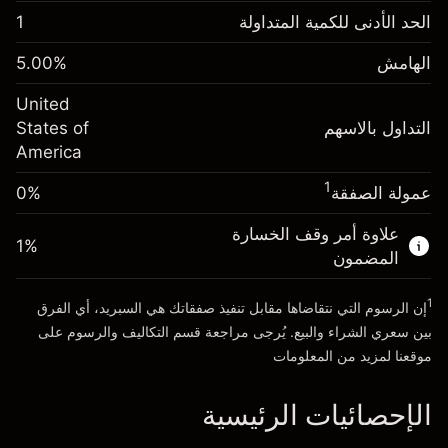
الهامش. استثمارك
$1,000.00
الحد الأدنى للكمية المتداولة
1
-0.021568
الهامش. استثمارك
$1,000.00
رسم المبيت
%
الهامش
%
5.00
-0.000654
(-$4.31)
رسم المبيت
%
United
حجم التداول مع الرافعة المالية ~ $
$20,000.00
(-$0.13)
التداول بالاسهم
States of
المال من الرافعة المالية ~
$19,000.00
America
حجم التداول مع الرافعة المالية ~ $
$20,000.00
المال من الرافعة المالية ~
$19,000.00
1
عمولة الصفقة
0%
الذهاب إلى المنصة
علاوة أمر وقف الخسارة
الذهاب إلى المنصة
1
%
المضمون
1
إن الرسوم التي نتقاضاها مقابل تنفيذ صفقاتك هي السبريد، أي الفرق
بين سعري الشراء والبيع. يُرجى مراجعة قسم
التكاليف والرسوم
على
موقعنا لمزيد من المعلومات
الإحصائيات الرئيسية