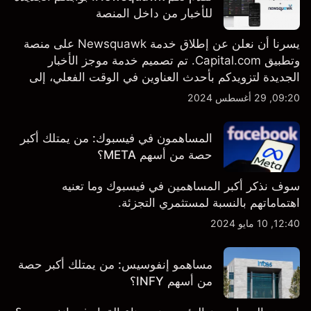
للأخبار من داخل المنصة
يسرنا أن نعلن عن إطلاق خدمة Newsquawk على منصة
وتطبيق Capital.com. تم تصميم خدمة موجز الأخبار
الجديدة لتزويدكم بأحدث العناوين في الوقت الفعلي، إلى
جانب قصص إخبارية مخصصة وتقارير تحليلية متعمقة - وكل
09:20, 29 أغسطس 2024
ذلك متاح مباشرة على المنصة والتطبيق، أينما تحتاجها
بالضبط.
المساهمون في فيسبوك: من يمتلك أكبر
حصة من أسهم META؟
سوف نذكر أكبر المساهمين في فيسبوك وما تعنيه
اهتماماتهم بالنسبة لمستثمري التجزئة.
12:40, 10 مايو 2024
مساهمو إنفوسيس: من يمتلك أكبر حصة
من أسهم INFY؟