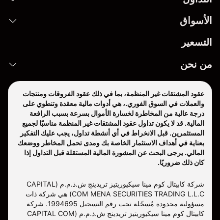
الأسواق
التسعير
من نحن
عقود المشتقات غير المنظمة، بما في ذلك عقود الفروقات ومنتجات
والعملات في السوق الفوري.، هي أدوات مالية معقدة وتنطوي على
درجة عالية من المخاطرة لخسارة الأموال بسرعة بسبب الرافعة
المالية. قد لا يكون تداول عقود المشتقات غير المنظمة مناسبًا لجميع
المستثمرين. قبل الانخراط في أي أنشطة تداول، يجب عليك التفكير
بعناية في أهداف الاستثمار الخاصة بك ومدى تحمل المخاطر ووضعك
المالي. يرجى البحث عن المشورة المالية المستقلة قبل التداول إذا
كان ذلك ضروريًا.
شركة كابيتال كوم مينا سيكيوريتيز تريدينج ش.ذ.م.م (CAPITAL
COM MENA SECURITIES TRADING L.L.C) هي شركة ذات
مسؤولية محدودة مُسجّلة تحت رقم التسجيل 1994695. شركة
كابيتال كوم مينا سيكيوريتيز تريدينج ش.ذ.م.م (CAPITAL COM