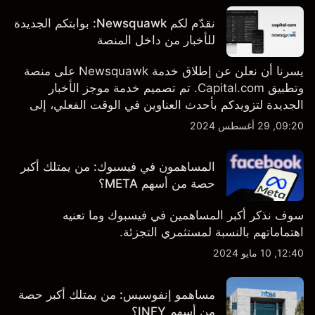
نقدّم لكم Newsquawk: بوابتكم الجديدة
للأخبار من داخل المنصة
يسرنا أن نعلن عن إطلاق خدمة Newsquawk على منصة
وتطبيق Capital.com. تم تصميم خدمة موجز الأخبار
الجديدة لتزويدكم بأحدث العناوين في الوقت الفعلي، إلى
جانب قصص إخبارية مخصصة وتقارير تحليلية متعمقة - وكل
09:20, 29 أغسطس 2024
ذلك متاح مباشرة على المنصة والتطبيق، أينما تحتاجها
بالضبط.
المساهمون في فيسبوك: من يمتلك أكبر
حصة من أسهم META؟
سوف نذكر أكبر المساهمين في فيسبوك وما تعنيه
اهتماماتهم بالنسبة لمستثمري التجزئة.
12:40, 10 مايو 2024
مساهمو إنفوسيس: من يمتلك أكبر حصة
من أسهم INFY؟