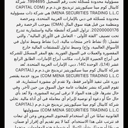
مسؤولية محدودة مُسجّلة تحت رقم التسجيل 1994695. شركة
كابيتال كوم مينا سيكيوريتيز تريدينج ش.ذ.م.م (CAPITAL COM
MENA SECURITIES TRADING L.L.C) هي شركة ذات مسؤولية
محدودة مُسجّلة في دبي بالإمارات العربية المتحدة، ومرخصة
ومنظمة من قبل هيئة سوق المال (CMA) بموجب الرخصة رقم
20200000176. تزاول الشركة أنشطة مالية واستثمارية تندرج
تحت تصنيف "الفئة الأولى - التعامل في الأوراق المالية"، والتي
تشمل: (أ) نشاط تاجر منتجات مالية، (ب) نشاط وسيط تداول في
الأسواق العالمية، و(ج) وسيط تداول للمشتقات المالية خارج
المقصورة والعملات في السوق الفورية. يقع المقر المسجّل للشركة
في أبراج الجميرة الإمارات، مكاتب أبراج الإمارات، الطابق الرابع
عشر (L14)، الوحدة 14C، دبي، الإمارات العربية المتحدة. تُعد
شركة كابيتال كوم مينا سيكيوريتيز تريدينج ش.ذ.م.م (CAPITAL
COM MENA SECURITIES TRADING L.L.C) مزود خدمة يقتصر
دوره على تنفيذ الأوامر فقط، ولا تقدم أي مشورة استثمارية. قد
تقوم الشركة بنشر تعليقات عامة حول السوق من حين لآخر. وفي
حال نشرها، فإن هذه المواد لا ترقى لمرتبة المشورة، ولا تُعد بأي
حال حثًا أو دعوة أو توصية لإبرام أي معاملة في أي أداة مالية. تخلي
شركة كابيتال كوم مينا سيكيوريتيز تريدينج ش.ذ.م.م (CAPITAL
COM MENA SECURITIES TRADING L.L.C) مسؤوليتها
القانونية تمامًا عن أي استخدام للمحتوى المعروض وعن أي تبعات
قد تترتب على هذا الاستخدام. كما لا يتم تقديم أي إقرار أو ضمان،
صريحًا أو ضمنيًا، بشأن اكتمال أو شمولية هذه المعلومات. ويتحمل