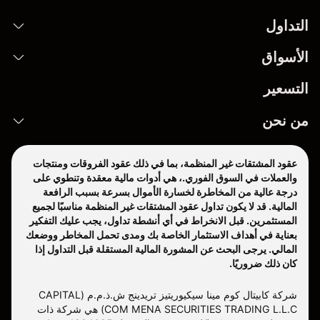
التداول
الأسواق
التسعير
من نحن
عقود المشتقات غير المنظمة، بما في ذلك عقود الفروقات ومنتجات
والعملات في السوق الفوري.، هي أدوات مالية معقدة وتنطوي على
درجة عالية من المخاطرة لخسارة الأموال بسرعة بسبب الرافعة
المالية. قد لا يكون تداول عقود المشتقات غير المنظمة مناسبًا لجميع
المستثمرين. قبل الانخراط في أي أنشطة تداول، يجب عليك التفكير
بعناية في أهداف الاستثمار الخاصة بك ومدى تحمل المخاطر ووضعك
المالي. يرجى البحث عن المشورة المالية المستقلة قبل التداول إذا
كان ذلك ضروريًا.
شركة كابيتال كوم مينا سيكيوريتيز تريدينج ش.ذ.م.م (CAPITAL
COM MENA SECURITIES TRADING L.L.C) هي شركة ذات