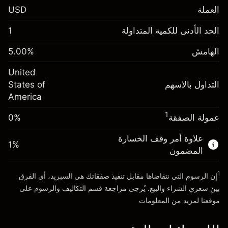
العملة
USD
الهامش. استثمارك
$1,000.00
الحد الأدنى للكمية المتداولة
1
-0.021568
الهامش. استثمارك
$1,000.00
رسم المبيت
%
الهامش
%
5.00
-0.000654
(-$4.31)
رسم المبيت
%
United
حجم التداول مع الرافعة المالية ~ $
$20,000.00
(-$0.13)
التداول بالاسهم
States of
المال من الرافعة المالية ~
$19,000.00
America
حجم التداول مع الرافعة المالية ~ $
$20,000.00
المال من الرافعة المالية ~
$19,000.00
1
عمولة الصفقة
0%
الذهاب إلى المنصة
علاوة أمر وقف الخسارة
الذهاب إلى المنصة
1
%
المضمون
1
إن الرسوم التي نتقاضاها مقابل تنفيذ صفقاتك هي السبريد، أي الفرق
بين سعري الشراء والبيع. يُرجى مراجعة قسم
التكاليف والرسوم
على
موقعنا لمزيد من المعلومات