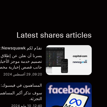
Latest shares articles
نقدّم لكم Newsquawk: بوابتكم الجديدة للأخبار من داخل المنصة
تصميم خدمة موجز الأخبار 
جانب قصص إخبارية مخصصة
المنصة والتطبيق، أينما تح
09:20, 29 أغسطس 2024
المساهمون في فيسبوك: من 
سوف نذكر أكبر المساهمين
التجزئة.
12:40, 10 مايو 2024