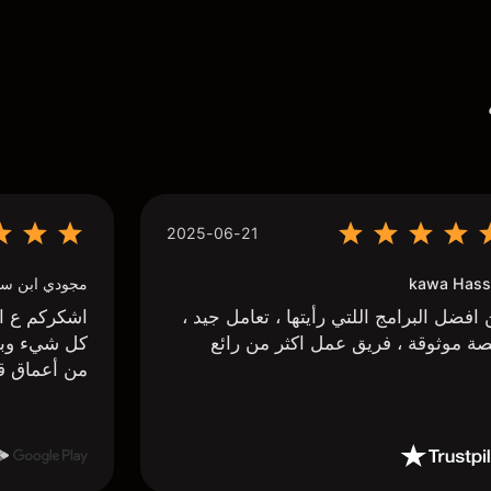
2025-06-21
kawa Hass
مجودي ابن سي
افضل البرامج اللتي رأيتها ، تعامل جيد ،
اشكركم ع اج
ة موثوقة ، فريق عمل اكثر من رائع
كل شيء وبا
من أعماق ق