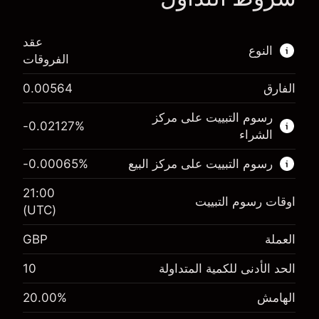
عقد
النوع
الفروقات
الفارق
0.00564
هذا السوق المالي متاح للتداول من خلال عقود
الفروقات.
رسوم التبييت على مركز
-0.02127
%
الشراء
اعرف المزيد عن:
رسوم التبييت على مركز البيع
%
-0.00065
عقود الفروقات
21:00
اوقات رسوم التبييت
(UTC)
العملة
GBP
الهامش. استثمارك
£1,000.00
-0.021272
الحد الأدنى للكمية المتداولة
10
الهامش. استثمارك
£1,000.00
رسم المبيت
%
-0.000646
(-£1.06)
الهامش
%
20.00
رسم المبيت
%
حجم التداول مع الرافعة المالية ~ $
£5,000.00