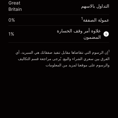
(-£0.03)
Great
المال من الرافعة المالية ~
£4,000.00
التداول بالاسهم
Britain
حجم التداول مع الرافعة المالية ~ $
£5,000.00
المال من الرافعة المالية ~
£4,000.00
1
عمولة الصفقة
0%
الذهاب إلى المنصة
علاوة أمر وقف الخسارة
الذهاب إلى المنصة
1
%
المضمون
1
إن الرسوم التي نتقاضاها مقابل تنفيذ صفقاتك هي السبريد، أي
الفرق بين سعري الشراء والبيع. يُرجى مراجعة قسم
التكاليف
والرسوم
على موقعنا لمزيد من المعلومات