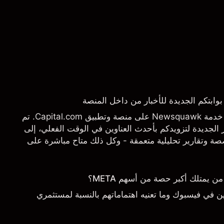
يسرنا أن نعلن عن إطلاق خدمة Newsquawk على منصة وتطبيق Capital.com. تم
الجديدة لتزويدكم بأحدث العناوين في الوقت الفعلي، إلى
 وتقارير تحليلية متعمقة - وكل ذلك متاح مباشرة على
تاجها بالضبط.
يمتلك أكبر حصة من أسهم META؟
 في فيسبوك وما تعنيه اهتماماتهم بالنسبة لمستثمري