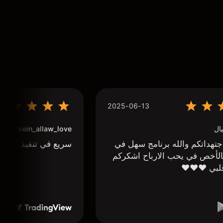
2025-06-13
ال
houssein_allaw_love
تهداتكم والله برنامج سهل في
سريع في تنفيذ الاوا
لأخص في يحب الارباح اشكركم
لبي ❤️❤️❤️