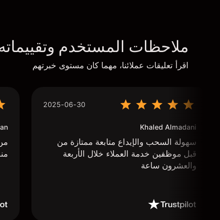
ملاحظات المستخدم وتقييماته
اقرأ تعليقات عملائنا، مهما كان مستوى خبرتهم
2025-06-30
an
Khaled Almadani
سهولة السحب والإيداع متابعة ممتازة من
من 
قبل موظفين خدمة العملاء خلال الأربعة
منص
والعشرون ساعة