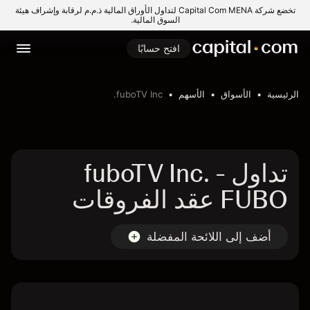
تخضع شركة Capital Com MENA لتداول الأوراق المالية ذ.م.م لرقابة وإشراف هيئة
السوق المالية.
افتح حسابًا
الرئيسية
الأسواق
الأسهم
fuboTV Inc.
تداول fuboTV Inc. -
FUBO عقد الفروقات
أضف إلى اللائحة المفضلة