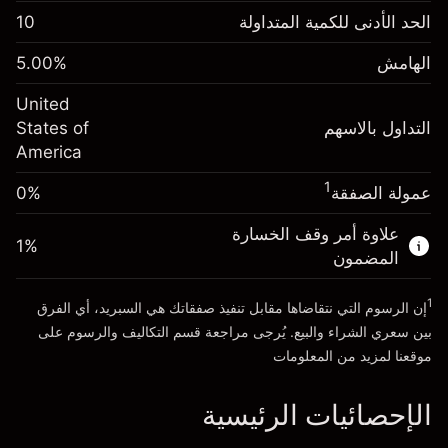
الهامش. استثمارك
$1,000.00
الحد الأدنى للكمية المتداولة
10
-0.021568
الهامش. استثمارك
$1,000.00
رسم المبيت
%
الهامش
%
5.00
-0.000654
(-$4.31)
رسم المبيت
%
United
حجم التداول مع الرافعة المالية ~ $
$20,000.00
(-$0.13)
التداول بالاسهم
States of
المال من الرافعة المالية ~
$19,000.00
America
حجم التداول مع الرافعة المالية ~ $
$20,000.00
المال من الرافعة المالية ~
$19,000.00
1
عمولة الصفقة
0%
الذهاب إلى المنصة
علاوة أمر وقف الخسارة
الذهاب إلى المنصة
1
%
المضمون
1
إن الرسوم التي نتقاضاها مقابل تنفيذ صفقاتك هي السبريد، أي الفرق
بين سعري الشراء والبيع. يُرجى مراجعة قسم
التكاليف والرسوم
على
موقعنا لمزيد من المعلومات
الإحصائيات الرئيسية