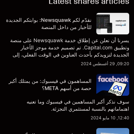
Latest shares articles
نقدّم لكم Newsquawk: بوابتكم الجديدة
للأخبار من داخل المنصة
يسرنا أن نعلن عن إطلاق خدمة Newsquawk على منصة
وتطبيق Capital.com. تم تصميم خدمة موجز الأخبار
الجديدة لتزويدكم بأحدث العناوين في الوقت الفعلي، إلى
جانب قصص إخبارية مخصصة وتقارير تحليلية متعمقة - وكل
09:20, 29 أغسطس 2024
ذلك متاح مباشرة على المنصة والتطبيق، أينما تحتاجها
بالضبط.
المساهمون في فيسبوك: من يمتلك أكبر
حصة من أسهم META؟
سوف نذكر أكبر المساهمين في فيسبوك وما تعنيه
اهتماماتهم بالنسبة لمستثمري التجزئة.
12:40, 10 مايو 2024