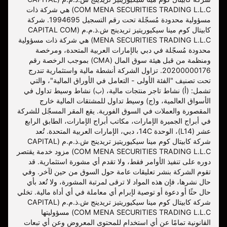
COM MENA SECURITIES TRADING L.L.C) هي شركة ذات
مسؤولية محدودة مُسجّلة تحت رقم التسجيل 1994695. شركة
كابيتال كوم مينا سيكيوريتيز تريدينج ش.ذ.م.م (CAPITAL COM
MENA SECURITIES TRADING L.L.C) هي شركة ذات مسؤولية
محدودة مُسجّلة في دبي بالإمارات العربية المتحدة، ومرخصة
ومنظمة من قبل هيئة سوق المال (CMA) بموجب الرخصة رقم
20200000176. تزاول الشركة أنشطة مالية واستثمارية تندرج
تحت تصنيف "الفئة الأولى - التعامل في الأوراق المالية"، والتي
تشمل: (أ) نشاط تاجر منتجات مالية، (ب) نشاط وسيط تداول في
الأسواق العالمية، و(ج) وسيط تداول للمشتقات المالية خارج
المقصورة والعملات في السوق الفورية. يقع المقر المسجّل للشركة
في أبراج الجميرة الإمارات، مكاتب أبراج الإمارات، الطابق الرابع
عشر (L14)، الوحدة 14C، دبي، الإمارات العربية المتحدة. تُعد
شركة كابيتال كوم مينا سيكيوريتيز تريدينج ش.ذ.م.م (CAPITAL
COM MENA SECURITIES TRADING L.L.C) مزود خدمة يقتصر
دوره على تنفيذ الأوامر فقط، ولا تقدم أي مشورة استثمارية. قد
تقوم الشركة بنشر تعليقات عامة حول السوق من حين لآخر. وفي
حال نشرها، فإن هذه المواد لا ترقى لمرتبة المشورة، ولا تُعد بأي
حال حثًا أو دعوة أو توصية لإبرام أي معاملة في أي أداة مالية. تخلي
شركة كابيتال كوم مينا سيكيوريتيز تريدينج ش.ذ.م.م (CAPITAL
COM MENA SECURITIES TRADING L.L.C) مسؤوليتها
القانونية تمامًا عن أي استخدام للمحتوى المعروض وعن أي تبعات