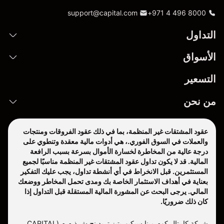
support@capital.com
+971 4 496 8000
التداول
الأسواق
التسعير
من نحن
عقود المشتقات غير المنظمة، بما في ذلك عقود الفروقات ومنتجات
والعملات في السوق الفوري.، هي أدوات مالية معقدة وتنطوي على
درجة عالية من المخاطرة لخسارة الأموال بسرعة بسبب الرافعة
المالية. قد لا يكون تداول عقود المشتقات غير المنظمة مناسبًا لجميع
المستثمرين. قبل الانخراط في أي أنشطة تداول، يجب عليك التفكير
بعناية في أهداف الاستثمار الخاصة بك ومدى تحمل المخاطر ووضعك
المالي. يرجى البحث عن المشورة المالية المستقلة قبل التداول إذا
كان ذلك ضروريًا.
شركة كابيتال كوم مينا سيكيوريتيز تريدينج ش.ذ.م.م (CAPITAL