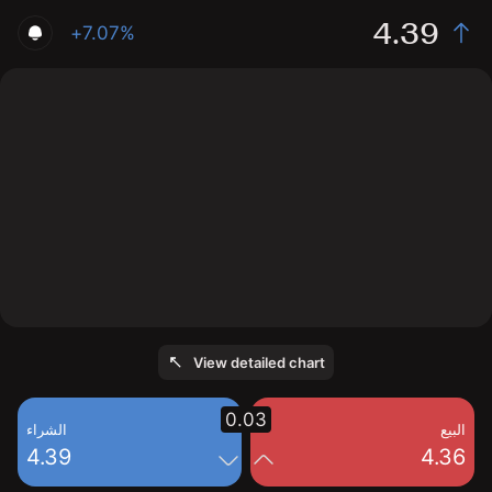
4.39
+7.07%
The chart shows the AGNT stock price data over the
last 1 day, with a current price of 4.39, a high of 4.39,
and a low of 4.15.
View detailed chart
0.03
البيع
الشراء
4.39
4.36