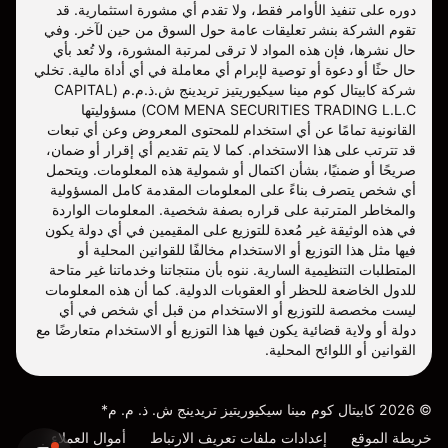
دوره على تنفيذ الأوامر فقط، ولا تقدم أي مشورة استثمارية. قد
تقوم الشركة بنشر تعليقات عامة حول السوق من حين لآخر. وفي
حال نشرها، فإن هذه المواد لا ترقى لمرتبة المشورة، ولا تُعد بأي
حال حثًا أو دعوة أو توصية لإبرام أي معاملة في أي أداة مالية. تخلي
شركة كابيتال كوم مينا سيكيوريتيز تريدينج ش.ذ.م.م (CAPITAL
COM MENA SECURITIES TRADING L.L.C) مسؤوليتها
القانونية تمامًا عن أي استخدام للمحتوى المعروض وعن أي تبعات
قد تترتب على هذا الاستخدام. كما لا يتم تقديم أي إقرار أو ضمان،
صريحًا أو ضمنيًا، بشأن اكتمال أو شمولية هذه المعلومات. ويتحمل
أي شخص يتصرف بناءً على المعلومات المقدمة كامل المسؤولية
والمخاطر المترتبة على قراره بصفة شخصية. المعلومات الواردة
في هذه الوثيقة غير مُعدة للتوزيع على المقيمين في أي دولة يكون
فيها مثل هذا التوزيع أو الاستخدام مخالفًا للقوانين المحلية أو
المتطلبات التنظيمية السارية. ننوه بأن منتجاتنا وخدماتنا غير متاحة
للدول الخاضعة للحظر أو العقوبات الدولية. كما أن هذه المعلومات
ليست مخصصة للتوزيع أو الاستخدام من قبل أي شخص في أي
دولة أو ولاية قضائية يكون فيها هذا التوزيع أو الاستخدام متعارضًا مع
القوانين أو اللوائح المحلية.
©
2026
كابيتال كوم مينا سيكيوريتيز تريدينج ش. ذ. م. م*
خريطة الموقع
إعدادات ملفات تعريف الارتباط
أموال العملاء