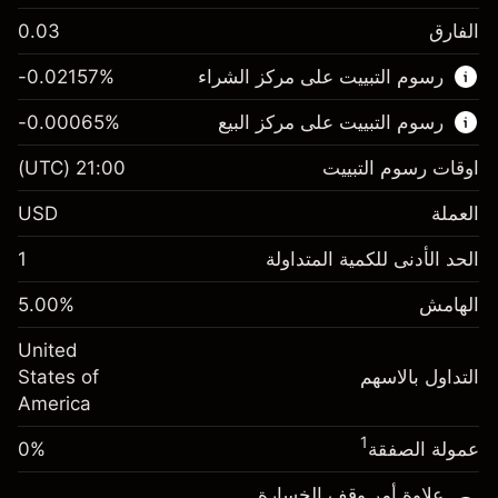
الفارق
0.03
هذا السوق المالي متاح للتداول من خلال عقود
رسوم التبييت على مركز الشراء
%
-0.02157
الفروقات.
رسوم التبييت على مركز البيع
%
-0.00065
اعرف المزيد عن:
عقود الفروقات
اوقات رسوم التبييت
21:00
(UTC)
العملة
USD
الهامش. استثمارك
$1,000.00
الحد الأدنى للكمية المتداولة
1
-0.021568
الهامش. استثمارك
$1,000.00
رسم المبيت
%
الهامش
%
5.00
-0.000654
(-$4.31)
رسم المبيت
%
United
حجم التداول مع الرافعة المالية ~ $
$20,000.00
(-$0.13)
التداول بالاسهم
States of
المال من الرافعة المالية ~
$19,000.00
America
حجم التداول مع الرافعة المالية ~ $
$20,000.00
المال من الرافعة المالية ~
$19,000.00
1
عمولة الصفقة
0%
الذهاب إلى المنصة
علاوة أمر وقف الخسارة