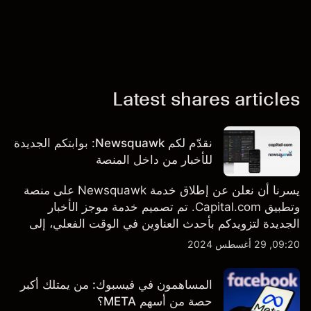
Latest shares articles
نقدّم لكم Newsquawk: بوابتكم الجديدة
للأخبار من داخل المنصة
يسرنا أن نعلن عن إطلاق خدمة Newsquawk على منصة
وتطبيق Capital.com. تم تصميم خدمة موجز الأخبار
الجديدة لتزويدكم بأحدث العناوين في الوقت الفعلي، إلى
جانب قصص إخبارية مخصصة وتقارير تحليلية متعمقة - وكل
09:20, 29 أغسطس 2024
ذلك متاح مباشرة على المنصة والتطبيق، أينما تحتاجها
بالضبط.
المساهمون في فيسبوك: من يمتلك أكبر
حصة من أسهم META؟