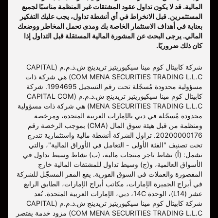
المالية. قد لا يكون تداول عقود المشتقات غير المنظمة مناسبًا لجميع
المستثمرين. قبل الانخراط في أي أنشطة تداول، يجب عليك التفكير
بعناية في أهداف الاستثمار الخاصة بك ومدى تحمل المخاطر ووضعك
المالي. يرجى البحث عن المشورة المالية المستقلة قبل التداول إذا
كان ذلك ضروريًا.
شركة كابيتال كوم مينا سيكيوريتيز تريدينج ش.ذ.م.م (CAPITAL
COM MENA SECURITIES TRADING L.L.C) هي شركة ذات
مسؤولية محدودة مُسجّلة تحت رقم التسجيل 1994695. شركة
كابيتال كوم مينا سيكيوريتيز تريدينج ش.ذ.م.م (CAPITAL COM
MENA SECURITIES TRADING L.L.C) هي شركة ذات مسؤولية
محدودة مُسجّلة في دبي بالإمارات العربية المتحدة، ومرخصة
ومنظمة من قبل هيئة سوق المال (CMA) بموجب الرخصة رقم
20200000176. تزاول الشركة أنشطة مالية واستثمارية تندرج
تحت تصنيف "الفئة الأولى - التعامل في الأوراق المالية"، والتي
تشمل: (أ) نشاط تاجر منتجات مالية، (ب) نشاط وسيط تداول في
الأسواق العالمية، و(ج) وسيط تداول للمشتقات المالية خارج
المقصورة والعملات في السوق الفورية. يقع المقر المسجّل للشركة
في أبراج الجميرة الإمارات، مكاتب أبراج الإمارات، الطابق الرابع
عشر (L14)، الوحدة 14C، دبي، الإمارات العربية المتحدة. تُعد
شركة كابيتال كوم مينا سيكيوريتيز تريدينج ش.ذ.م.م (CAPITAL
COM MENA SECURITIES TRADING L.L.C) مزود خدمة يقتصر