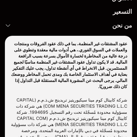
التسعير
من نحن
عقود المشتقات غير المنظمة، بما في ذلك عقود الفروقات ومنتجات
والعملات في السوق الفوري.، هي أدوات مالية معقدة وتنطوي على
درجة عالية من المخاطرة لخسارة الأموال بسرعة بسبب الرافعة
المالية. قد لا يكون تداول عقود المشتقات غير المنظمة مناسبًا لجميع
المستثمرين. قبل الانخراط في أي أنشطة تداول، يجب عليك التفكير
بعناية في أهداف الاستثمار الخاصة بك ومدى تحمل المخاطر ووضعك
المالي. يرجى البحث عن المشورة المالية المستقلة قبل التداول إذا
كان ذلك ضروريًا.
شركة كابيتال كوم مينا سيكيوريتيز تريدينج ش.ذ.م.م (CAPITAL
COM MENA SECURITIES TRADING L.L.C) هي شركة ذات
مسؤولية محدودة مُسجّلة تحت رقم التسجيل 1994695. شركة
كابيتال كوم مينا سيكيوريتيز تريدينج ش.ذ.م.م (CAPITAL COM
MENA SECURITIES TRADING L.L.C) هي شركة ذات مسؤولية
محدودة مُسجّلة في دبي بالإمارات العربية المتحدة، ومرخصة
ومنظمة من قبل هيئة سوق المال (CMA) بموجب الرخصة رقم