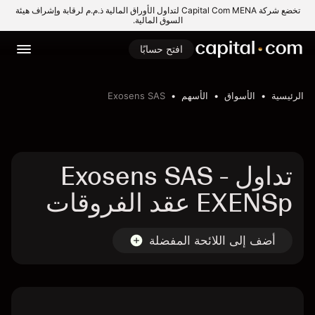
تخضع شركة Capital Com MENA لتداول الأوراق المالية ذ.م.م لرقابة وإشراف هيئة
السوق المالية.
افتح حسابًا
الرئيسية
الأسواق
الأسهم
Exosens SAS
تداول Exosens SAS -
EXENSp عقد الفروقات
أضف إلى اللائحة المفضلة