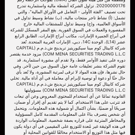
20200000176. تزاول الشركة أنشطة مالية واستثمارية تندرج
تحت تصنيف "الفئة الأولى - التعامل في الأوراق المالية"، والتي
تشمل: (أ) نشاط تاجر منتجات مالية، (ب) نشاط وسيط تداول في
الأسواق العالمية، و(ج) وسيط تداول للمشتقات المالية خارج
المقصورة والعملات في السوق الفورية. يقع المقر المسجّل للشركة
في أبراج الجميرة الإمارات، مكاتب أبراج الإمارات، الطابق الرابع
عشر (L14)، الوحدة 14C، دبي، الإمارات العربية المتحدة. تُعد
شركة كابيتال كوم مينا سيكيوريتيز تريدينج ش.ذ.م.م (CAPITAL
COM MENA SECURITIES TRADING L.L.C) مزود خدمة يقتصر
دوره على تنفيذ الأوامر فقط، ولا تقدم أي مشورة استثمارية. قد
تقوم الشركة بنشر تعليقات عامة حول السوق من حين لآخر. وفي
حال نشرها، فإن هذه المواد لا ترقى لمرتبة المشورة، ولا تُعد بأي
حال حثًا أو دعوة أو توصية لإبرام أي معاملة في أي أداة مالية. تخلي
شركة كابيتال كوم مينا سيكيوريتيز تريدينج ش.ذ.م.م (CAPITAL
COM MENA SECURITIES TRADING L.L.C) مسؤوليتها
القانونية تمامًا عن أي استخدام للمحتوى المعروض وعن أي تبعات
قد تترتب على هذا الاستخدام. كما لا يتم تقديم أي إقرار أو ضمان،
صريحًا أو ضمنيًا، بشأن اكتمال أو شمولية هذه المعلومات. ويتحمل
أي شخص يتصرف بناءً على المعلومات المقدمة كامل المسؤولية
والمخاطر المترتبة على قراره بصفة شخصية. المعلومات الواردة
في هذه الوثيقة غير مُعدة للتوزيع على المقيمين في أي دولة يكون
فيها مثل هذا التوزيع أو الاستخدام مخالفًا للقوانين المحلية أو