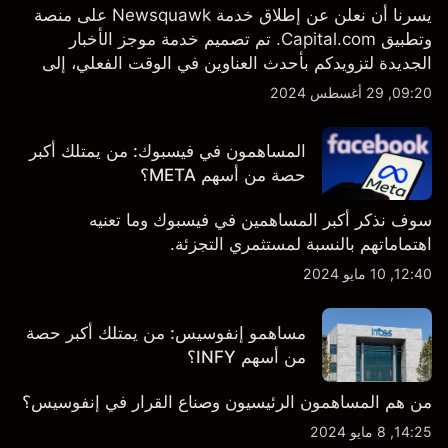
يسرنا أن نعلن عن إطلاق خدمة Newsquawk على منصة
وتطبيق Capital.com. تم تصميم خدمة موجز الأخبار
الجديدة لتزويدكم بأحدث العناوين في الوقت الفعلي، إلى
جانب قصص إخبارية مخصصة وتقارير تحليلية متعمقة - وكل
09:20, 29 أغسطس 2024
ذلك متاح مباشرة على المنصة والتطبيق، أينما تحتاجها
بالضبط.
المساهمون في فيسبوك: من يمتلك أكبر
حصة من أسهم META؟
سوف نذكر أكبر المساهمين في فيسبوك وما تعنيه
اهتماماتهم بالنسبة لمستثمري التجزئة.
12:40, 10 مايو 2024
مساهمو إنفوسيس: من يمتلك أكبر حصة
من أسهم INFY؟
من هم المساهمون الرئيسيون وصناع القرار في إنفوسيس؟
14:25, 8 مايو 2024