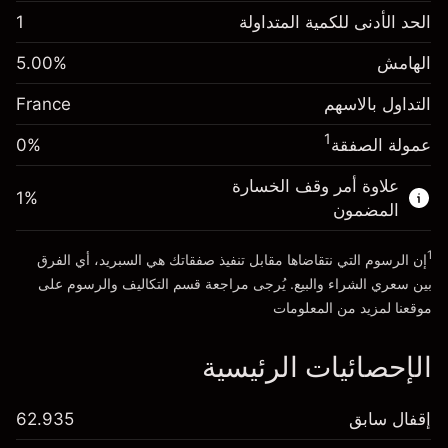
الهامش. استثمارك
€1,000.00
الحد الأدنى للكمية المتداولة
1
-0.017307
الهامش. استثمارك
€1,000.00
رسم المبيت
%
الهامش
%
5.00
-0.004915
(-€3.46)
رسم المبيت
%
التداول بالاسهم
France
حجم التداول مع الرافعة المالية ~ $
€20,000.00
(-€0.98)
المال من الرافعة المالية ~
€19,000.00
1
عمولة الصفقة
0%
حجم التداول مع الرافعة المالية ~ $
€20,000.00
المال من الرافعة المالية ~
€19,000.00
علاوة أمر وقف الخسارة
1
%
الذهاب إلى المنصة
المضمون
الذهاب إلى المنصة
1
إن الرسوم التي نتقاضاها مقابل تنفيذ صفقاتك هي السبريد، أي الفرق
بين سعري الشراء والبيع. يُرجى مراجعة قسم
التكاليف والرسوم
على
موقعنا لمزيد من المعلومات
الإحصائيات الرئيسية
إقفال سابق
62.935