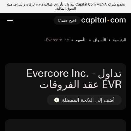
تخضع شركة Capital Com MENA لتداول الأوراق المالية ذ.م.م لرقابة وإشراف هيئة
السوق المالية.
افتح حسابًا
الرئيسية
الأسواق
الأسهم
Evercore Inc.
تداول Evercore Inc. -
EVR عقد الفروقات
أضف إلى اللائحة المفضلة