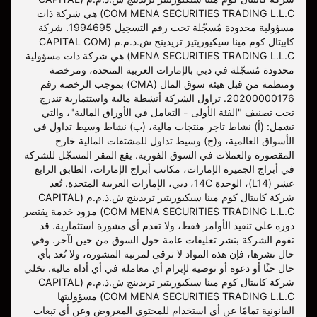
COM MENA SECURITIES TRADING L.L.C) هي شركة ذات
مسؤولية محدودة مُسجّلة تحت رقم التسجيل 1994695. شركة
كابيتال كوم مينا سيكيوريتيز تريدينج ش.ذ.م.م (CAPITAL COM
MENA SECURITIES TRADING L.L.C) هي شركة ذات مسؤولية
محدودة مُسجّلة في دبي بالإمارات العربية المتحدة، ومرخصة
ومنظمة من قبل هيئة سوق المال (CMA) بموجب الرخصة رقم
20200000176. تزاول الشركة أنشطة مالية واستثمارية تندرج
تحت تصنيف "الفئة الأولى - التعامل في الأوراق المالية"، والتي
تشمل: (أ) نشاط تاجر منتجات مالية، (ب) نشاط وسيط تداول في
الأسواق العالمية، و(ج) وسيط تداول للمشتقات المالية خارج
المقصورة والعملات في السوق الفورية. يقع المقر المسجّل للشركة
في أبراج الجميرة الإمارات، مكاتب أبراج الإمارات، الطابق الرابع
عشر (L14)، الوحدة 14C، دبي، الإمارات العربية المتحدة. تُعد
شركة كابيتال كوم مينا سيكيوريتيز تريدينج ش.ذ.م.م (CAPITAL
COM MENA SECURITIES TRADING L.L.C) مزود خدمة يقتصر
دوره على تنفيذ الأوامر فقط، ولا تقدم أي مشورة استثمارية. قد
تقوم الشركة بنشر تعليقات عامة حول السوق من حين لآخر. وفي
حال نشرها، فإن هذه المواد لا ترقى لمرتبة المشورة، ولا تُعد بأي
حال حثًا أو دعوة أو توصية لإبرام أي معاملة في أي أداة مالية. تخلي
شركة كابيتال كوم مينا سيكيوريتيز تريدينج ش.ذ.م.م (CAPITAL
COM MENA SECURITIES TRADING L.L.C) مسؤوليتها
القانونية تمامًا عن أي استخدام للمحتوى المعروض وعن أي تبعات