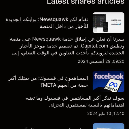
Latest shares articles
نقدّم لكم Newsquawk: بوابتكم الجديدة
للأخبار من داخل المنصة
يسرنا أن نعلن عن إطلاق خدمة Newsquawk على منصة
وتطبيق Capital.com. تم تصميم خدمة موجز الأخبار
الجديدة لتزويدكم بأحدث العناوين في الوقت الفعلي، إلى
جانب قصص إخبارية مخصصة وتقارير تحليلية متعمقة - وكل
09:20, 29 أغسطس 2024
ذلك متاح مباشرة على المنصة والتطبيق، أينما تحتاجها
بالضبط.
المساهمون في فيسبوك: من يمتلك أكبر
حصة من أسهم META؟
سوف نذكر أكبر المساهمين في فيسبوك وما تعنيه
اهتماماتهم بالنسبة لمستثمري التجزئة.
12:40, 10 مايو 2024