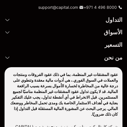
support@capital.com
+971 4 496 8000
التداول
الأسواق
التسعير
من نحن
عقود المشتقات غير المنظمة، بما في ذلك عقود الفروقات ومنتجات
والعملات في السوق الفوري.، هي أدوات مالية معقدة وتنطوي على
درجة عالية من المخاطرة لخسارة الأموال بسرعة بسبب الرافعة
المالية. قد لا يكون تداول عقود المشتقات غير المنظمة مناسبًا لجميع
المستثمرين. قبل الانخراط في أي أنشطة تداول، يجب عليك التفكير
بعناية في أهداف الاستثمار الخاصة بك ومدى تحمل المخاطر ووضعك
المالي. يرجى البحث عن المشورة المالية المستقلة قبل التداول إذا
كان ذلك ضروريًا.
شركة كابيتال كوم مينا سيكيوريتيز تريدينج ش.ذ.م.م (CAPITAL