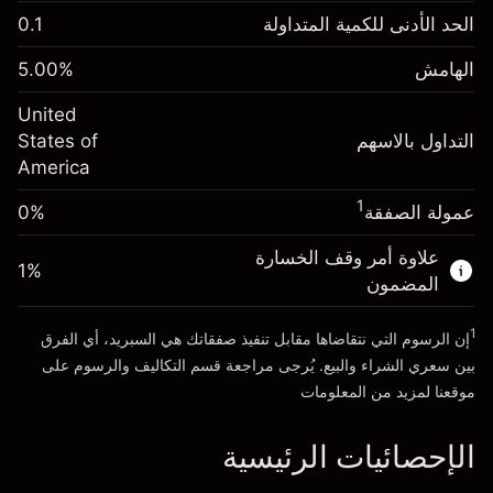
الهامش. استثمارك
$1,000.00
الحد الأدنى للكمية المتداولة
0.1
-0.021568
الهامش. استثمارك
$1,000.00
رسم المبيت
%
الهامش
%
5.00
-0.000654
(-$4.31)
رسم المبيت
%
United
حجم التداول مع الرافعة المالية ~ $
$20,000.00
(-$0.13)
التداول بالاسهم
States of
المال من الرافعة المالية ~
$19,000.00
America
حجم التداول مع الرافعة المالية ~ $
$20,000.00
المال من الرافعة المالية ~
$19,000.00
1
عمولة الصفقة
0%
الذهاب إلى المنصة
علاوة أمر وقف الخسارة
الذهاب إلى المنصة
1
%
المضمون
1
إن الرسوم التي نتقاضاها مقابل تنفيذ صفقاتك هي السبريد، أي الفرق
بين سعري الشراء والبيع. يُرجى مراجعة قسم
التكاليف والرسوم
على
موقعنا لمزيد من المعلومات
الإحصائيات الرئيسية