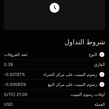
شروط التداول
النوع
عقد الفروقات
الفارق
0.39
هذا السوق المالي متاح للتداول من خلال عقود
رسوم التبييت على مركز الشراء
%
-0.02157
الفروقات.
رسوم التبييت على مركز البيع
%
-0.00065
اعرف المزيد عن:
عقود الفروقات
اوقات رسوم التبييت
21:00
(UTC)
العملة
USD