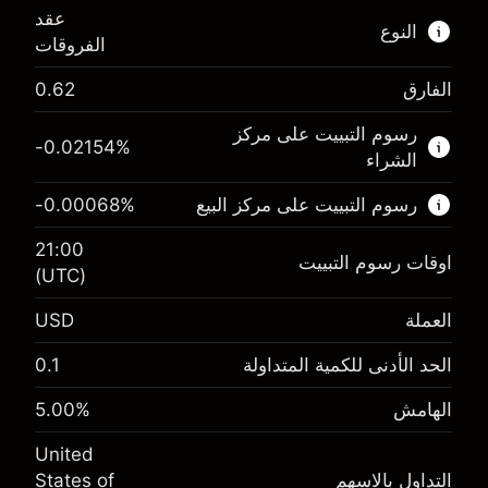
عقد
النوع
الفروقات
الفارق
0.62
هذا السوق المالي متاح للتداول من خلال عقود
الفروقات.
رسوم التبييت على مركز
-0.02154
%
الشراء
اعرف المزيد عن:
رسوم التبييت على مركز البيع
%
-0.00068
عقود الفروقات
21:00
اوقات رسوم التبييت
(UTC)
العملة
USD
الهامش. استثمارك
$1,000.00
-0.02154
الحد الأدنى للكمية المتداولة
0.1
الهامش. استثمارك
$1,000.00
رسم المبيت
%
-0.000682
(-$4.31)
الهامش
%
5.00
رسم المبيت
%
حجم التداول مع الرافعة المالية ~ $
$20,000.00
(-$0.14)
United
المال من الرافعة المالية ~
$19,000.00
التداول بالاسهم
States of
حجم التداول مع الرافعة المالية ~ $
$20,000.00