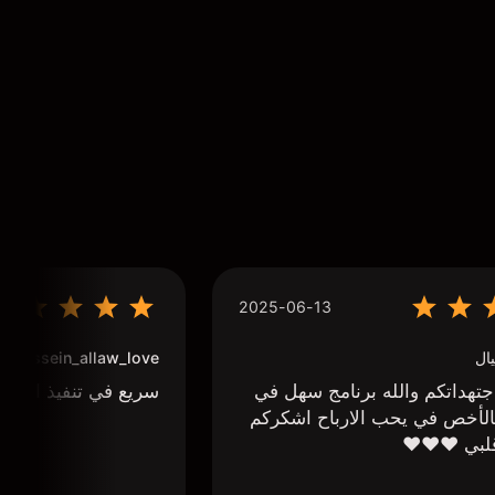
2025-06-13
ال
houssein_allaw_love
تهداتكم والله برنامج سهل في
سريع في تنفيذ الاوا
لأخص في يحب الارباح اشكركم
لبي ❤️❤️❤️