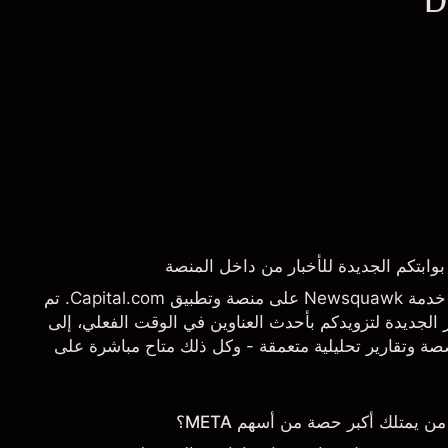
يسرنا أن نعلن عن إطلاق خدمة Newsquawk على منصة وتطبيق Capital.com. تم
الجديدة لتزويدكم بأحدث العناوين في الوقت الفعلي، إلى
 وتقارير تحليلية متعمقة - وكل ذلك متاح مباشرة على
تاجها بالضبط.
يمتلك أكبر حصة من أسهم META؟