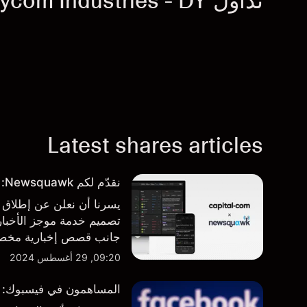
تداول Dycom Industries - DY
Latest shares articles
نقدّم لكم Newsquawk: بوابتكم الجديدة للأخبار من داخل المنصة
تصميم خدمة موجز الأخبار 
جانب قصص إخبارية مخصصة
المنصة والتطبيق، أينما تح
09:20, 29 أغسطس 2024
المساهمون في فيسبوك: من 