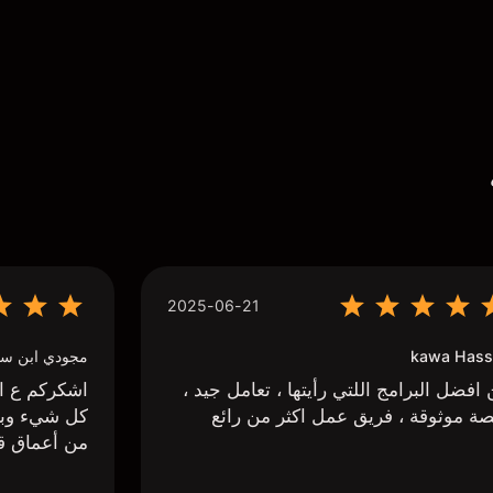
2025-06-21
kawa Hass
مجودي ابن سي
افضل البرامج اللتي رأيتها ، تعامل جيد ،
اشكركم ع اج
ة موثوقة ، فريق عمل اكثر من رائع
كل شيء وبا
من أعماق ق