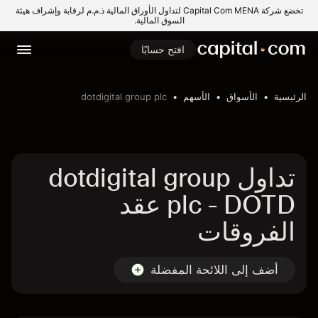
تخضع شركة Capital Com MENA لتداول الأوراق المالية ذ.م.م لرقابة وإشراف هيئة
السوق المالية.
افتح حسابًا
الرئيسية
الأسواق
الأسهم
dotdigital group plc
تداول dotdigital group
plc - DOTD عقد
الفروقات
أضف إلى اللائحة المفضلة