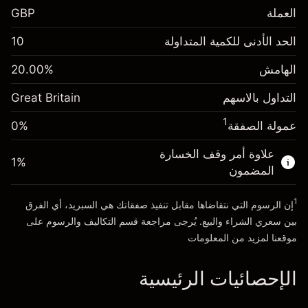
العملة
GBP
الهامش. استثمارك
£1,000.00
الحد الأدنى للكمية المتداولة
10
-0.021271
الهامش. استثمارك
£1,000.00
رسم المبيت
%
الهامش
%
20.00
-0.000647
(-£1.06)
رسم المبيت
%
التداول بالاسهم
Great Britain
حجم التداول مع الرافعة المالية ~ $
£5,000.00
(-£0.03)
المال من الرافعة المالية ~
£4,000.00
1
عمولة الصفقة
0%
حجم التداول مع الرافعة المالية ~ $
£5,000.00
المال من الرافعة المالية ~
£4,000.00
علاوة أمر وقف الخسارة
1
%
الذهاب إلى المنصة
المضمون
الذهاب إلى المنصة
1
إن الرسوم التي نتقاضاها مقابل تنفيذ صفقاتك هي السبريد، أي الفرق
بين سعري الشراء والبيع. يُرجى مراجعة قسم
التكاليف والرسوم
على
موقعنا لمزيد من المعلومات
الإحصائيات الرئيسية