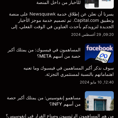
للأخبار من داخل المنصة
يسرنا أن نعلن عن إطلاق خدمة Newsquawk على منصة
وتطبيق Capital.com. تم تصميم خدمة موجز الأخبار
الجديدة لتزويدكم بأحدث العناوين في الوقت الفعلي، إلى
جانب قصص إخبارية مخصصة وتقارير تحليلية متعمقة - وكل
09:20, 29 أغسطس 2024
ذلك متاح مباشرة على المنصة والتطبيق، أينما تحتاجها
بالضبط.
المساهمون في فيسبوك: من يمتلك أكبر
حصة من أسهم META؟
سوف نذكر أكبر المساهمين في فيسبوك وما تعنيه
اهتماماتهم بالنسبة لمستثمري التجزئة.
12:40, 10 مايو 2024
مساهمو إنفوسيس: من يمتلك أكبر حصة
من أسهم INFY؟
من هم المساهمون الرئيسيون وصناع القرار في إنفوسيس؟