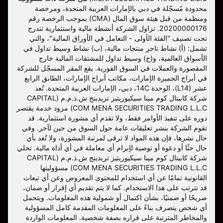
محدودة مُسجّلة في دبي بالإمارات العربية المتحدة، ومرخصة
ومنظمة من قبل هيئة سوق المال (CMA) بموجب الرخصة رقم
20200000176. تزاول الشركة أنشطة مالية واستثمارية تندرج
تحت تصنيف "الفئة الأولى - التعامل في الأوراق المالية"، والتي
تشمل: (أ) نشاط تاجر منتجات مالية، (ب) نشاط وسيط تداول في
الأسواق العالمية، و(ج) وسيط تداول للمشتقات المالية خارج
المقصورة والعملات في السوق الفورية. يقع المقر المسجّل للشركة
في أبراج الجميرة الإمارات، مكاتب أبراج الإمارات، الطابق الرابع
عشر (L14)، الوحدة 14C، دبي، الإمارات العربية المتحدة. تُعد
شركة كابيتال كوم مينا سيكيوريتيز تريدينج ش.ذ.م.م (CAPITAL
COM MENA SECURITIES TRADING L.L.C) مزود خدمة يقتصر
دوره على تنفيذ الأوامر فقط، ولا تقدم أي مشورة استثمارية. قد
تقوم الشركة بنشر تعليقات عامة حول السوق من حين لآخر. وفي
حال نشرها، فإن هذه المواد لا ترقى لمرتبة المشورة، ولا تُعد بأي
حال حثًا أو دعوة أو توصية لإبرام أي معاملة في أي أداة مالية. تخلي
شركة كابيتال كوم مينا سيكيوريتيز تريدينج ش.ذ.م.م (CAPITAL
COM MENA SECURITIES TRADING L.L.C) مسؤوليتها
القانونية تمامًا عن أي استخدام للمحتوى المعروض وعن أي تبعات
قد تترتب على هذا الاستخدام. كما لا يتم تقديم أي إقرار أو ضمان،
صريحًا أو ضمنيًا، بشأن اكتمال أو شمولية هذه المعلومات. ويتحمل
أي شخص يتصرف بناءً على المعلومات المقدمة كامل المسؤولية
والمخاطر المترتبة على قراره بصفة شخصية. المعلومات الواردة