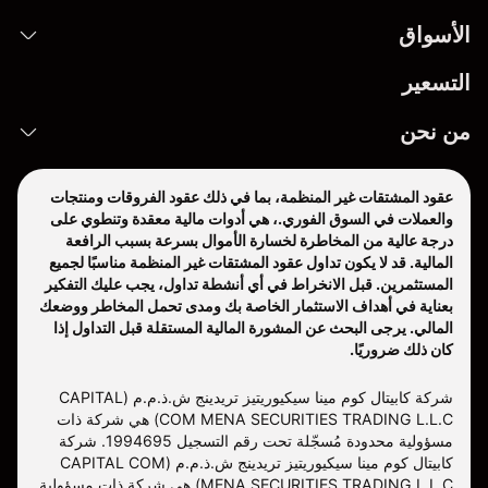
الأسواق
التسعير
من نحن
عقود المشتقات غير المنظمة، بما في ذلك عقود الفروقات ومنتجات
والعملات في السوق الفوري.، هي أدوات مالية معقدة وتنطوي على
درجة عالية من المخاطرة لخسارة الأموال بسرعة بسبب الرافعة
المالية. قد لا يكون تداول عقود المشتقات غير المنظمة مناسبًا لجميع
المستثمرين. قبل الانخراط في أي أنشطة تداول، يجب عليك التفكير
بعناية في أهداف الاستثمار الخاصة بك ومدى تحمل المخاطر ووضعك
المالي. يرجى البحث عن المشورة المالية المستقلة قبل التداول إذا
كان ذلك ضروريًا.
شركة كابيتال كوم مينا سيكيوريتيز تريدينج ش.ذ.م.م (CAPITAL
COM MENA SECURITIES TRADING L.L.C) هي شركة ذات
مسؤولية محدودة مُسجّلة تحت رقم التسجيل 1994695. شركة
كابيتال كوم مينا سيكيوريتيز تريدينج ش.ذ.م.م (CAPITAL COM
MENA SECURITIES TRADING L.L.C) هي شركة ذات مسؤولية