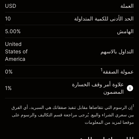
العملة
USD
الهامش. استثمارك
$1,000.00
الحد الأدنى للكمية المتداولة
10
-0.021596
الهامش. استثمارك
$1,000.00
رسم المبيت
%
الهامش
%
5.00
-0.000626
(-$4.32)
رسم المبيت
%
United
حجم التداول مع الرافعة المالية ~ $
$20,000.00
(-$0.13)
التداول بالاسهم
States of
المال من الرافعة المالية ~
$19,000.00
America
حجم التداول مع الرافعة المالية ~ $
$20,000.00
المال من الرافعة المالية ~
$19,000.00
1
عمولة الصفقة
0%
الذهاب إلى المنصة
علاوة أمر وقف الخسارة
الذهاب إلى المنصة
1
%
المضمون
1
إن الرسوم التي نتقاضاها مقابل تنفيذ صفقاتك هي السبريد، أي الفرق
بين سعري الشراء والبيع. يُرجى مراجعة قسم
التكاليف والرسوم
على
موقعنا لمزيد من المعلومات