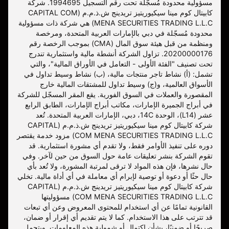
مسؤولية محدودة مُسجّلة تحت رقم التسجيل 1994695. شركة
كابيتال كوم مينا سيكيوريتيز تريدينج ش.ذ.م.م (CAPITAL COM
MENA SECURITIES TRADING L.L.C) هي شركة ذات مسؤولية
محدودة مُسجّلة في دبي بالإمارات العربية المتحدة، ومرخصة
ومنظمة من قبل هيئة سوق المال (CMA) بموجب الرخصة رقم
20200000176. تزاول الشركة أنشطة مالية واستثمارية تندرج
تحت تصنيف "الفئة الأولى - التعامل في الأوراق المالية"، والتي
تشمل: (أ) نشاط تاجر منتجات مالية، (ب) نشاط وسيط تداول في
الأسواق العالمية، و(ج) وسيط تداول للمشتقات المالية خارج
المقصورة والعملات في السوق الفورية. يقع المقر المسجّل للشركة
في أبراج الجميرة الإمارات، مكاتب أبراج الإمارات، الطابق الرابع
عشر (L14)، الوحدة 14C، دبي، الإمارات العربية المتحدة. تُعد
شركة كابيتال كوم مينا سيكيوريتيز تريدينج ش.ذ.م.م (CAPITAL
COM MENA SECURITIES TRADING L.L.C) مزود خدمة يقتصر
دوره على تنفيذ الأوامر فقط، ولا تقدم أي مشورة استثمارية. قد
تقوم الشركة بنشر تعليقات عامة حول السوق من حين لآخر. وفي
حال نشرها، فإن هذه المواد لا ترقى لمرتبة المشورة، ولا تُعد بأي
حال حثًا أو دعوة أو توصية لإبرام أي معاملة في أي أداة مالية. تخلي
شركة كابيتال كوم مينا سيكيوريتيز تريدينج ش.ذ.م.م (CAPITAL
COM MENA SECURITIES TRADING L.L.C) مسؤوليتها
القانونية تمامًا عن أي استخدام للمحتوى المعروض وعن أي تبعات
قد تترتب على هذا الاستخدام. كما لا يتم تقديم أي إقرار أو ضمان،
صريحًا أو ضمنيًا، بشأن اكتمال أو شمولية هذه المعلومات. ويتحمل