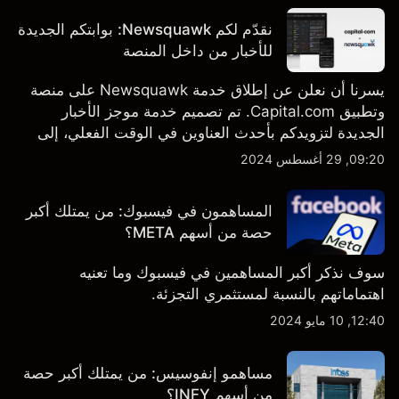
نقدّم لكم Newsquawk: بوابتكم الجديدة
للأخبار من داخل المنصة
يسرنا أن نعلن عن إطلاق خدمة Newsquawk على منصة
وتطبيق Capital.com. تم تصميم خدمة موجز الأخبار
الجديدة لتزويدكم بأحدث العناوين في الوقت الفعلي، إلى
جانب قصص إخبارية مخصصة وتقارير تحليلية متعمقة - وكل
09:20, 29 أغسطس 2024
ذلك متاح مباشرة على المنصة والتطبيق، أينما تحتاجها
بالضبط.
المساهمون في فيسبوك: من يمتلك أكبر
حصة من أسهم META؟
سوف نذكر أكبر المساهمين في فيسبوك وما تعنيه
اهتماماتهم بالنسبة لمستثمري التجزئة.
12:40, 10 مايو 2024
مساهمو إنفوسيس: من يمتلك أكبر حصة
من أسهم INFY؟