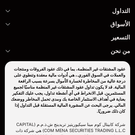
التداول
الأسواق
التسعير
من نحن
عقود المشتقات غير المنظمة، بما في ذلك عقود الفروقات ومنتجات
والعملات في السوق الفوري.، هي أدوات مالية معقدة وتنطوي على
درجة عالية من المخاطرة لخسارة الأموال بسرعة بسبب الرافعة
المالية. قد لا يكون تداول عقود المشتقات غير المنظمة مناسبًا لجميع
المستثمرين. قبل الانخراط في أي أنشطة تداول، يجب عليك التفكير
بعناية في أهداف الاستثمار الخاصة بك ومدى تحمل المخاطر ووضعك
المالي. يرجى البحث عن المشورة المالية المستقلة قبل التداول إذا
كان ذلك ضروريًا.
شركة كابيتال كوم مينا سيكيوريتيز تريدينج ش.ذ.م.م (CAPITAL
COM MENA SECURITIES TRADING L.L.C) هي شركة ذات