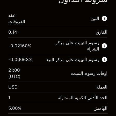
عقد
النوع
الفروقات
الفارق
0.14
هذا السوق المالي متاح للتداول من خلال عقود
الفروقات.
رسوم التبييت على مركز
-0.02160
%
الشراء
اعرف المزيد عن:
رسوم التبييت على مركز البيع
%
-0.00063
عقود الفروقات
21:00
اوقات رسوم التبييت
(UTC)
العملة
USD
الهامش. استثمارك
$1,000.00
-0.021596
الحد الأدنى للكمية المتداولة
1
الهامش. استثمارك
$1,000.00
رسم المبيت
%
-0.000626
(-$4.32)
الهامش
%
5.00
رسم المبيت
%
حجم التداول مع الرافعة المالية ~ $
$20,000.00