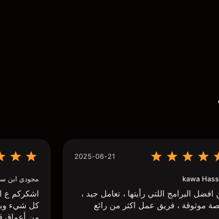
2025-06-21
kawa Hass
مجودي ابن سي
افضل البرامج اللتي رأيتها ، تعامل جيد ،
اشكركم ع اج
ة موثوقة ، فريق عمل اكثر من رائع
كل شيء وبا
من أعماق ق