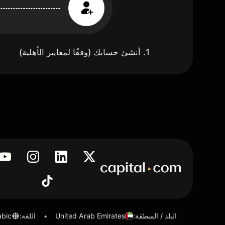
1. أنشئ حسابك (وفقًا لمعايير الأهلية)
البلد / المنطقة
:
United Arab Emirates
اللغة
:
abic
•