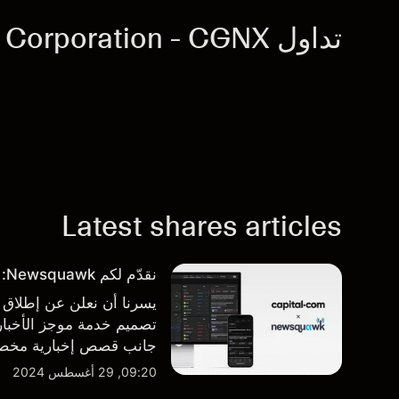
تداول Cognex Corporation - CGNX
Latest shares articles
نقدّم لكم Newsquawk: بوابتكم الجديدة للأخبار من داخل المنصة
تصميم خدمة موجز الأخبار 
جانب قصص إخبارية مخصصة
المنصة والتطبيق، أينما تح
09:20, 29 أغسطس 2024