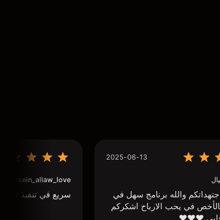
2025-06-13
ال
houssein_allaw_love
تهداتكم والله برنامج سهل في
سريع في تنفيذ الاوا
لأخص في يحب الارباح اشكركم
لبي ❤️❤️❤️