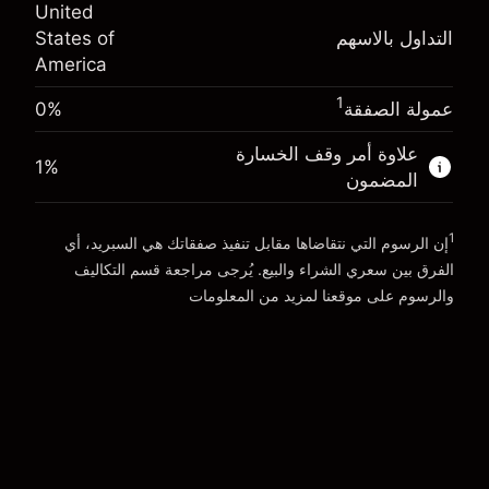
(-$0.13)
United
المال من الرافعة المالية ~
$19,000.00
التداول بالاسهم
States of
حجم التداول مع الرافعة المالية ~ $
$20,000.00
America
المال من الرافعة المالية ~
$19,000.00
الذهاب إلى المنصة
1
عمولة الصفقة
0%
الذهاب إلى المنصة
علاوة أمر وقف الخسارة
1
%
المضمون
1
إن الرسوم التي نتقاضاها مقابل تنفيذ صفقاتك هي السبريد، أي
الفرق بين سعري الشراء والبيع. يُرجى مراجعة قسم
التكاليف
والرسوم
على موقعنا لمزيد من المعلومات